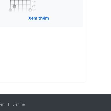
1fr
2
2fr
3
4
3fr
4fr
Xem thêm
G
Em
o
o
o
o
1fr
2
3
2fr
3fr
4fr
Em
F
1
1
1
1fr
2
2fr
3
4
3fr
4fr
yền
|
Liên hệ