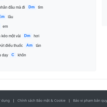
Dm
nhân đâu mà đi 
 tìm
Em
 lâu
 em
Dm
 kéo một vài 
 hơi
Am
vứt điếu thuốc 
 tàn
C
u dạy 
 khôn
ử dụng
|
Chính sách Bảo mật & Cookie
|
Báo vi phạm bản qu