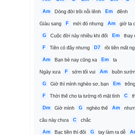
Am
Em
 Dòng đời trôi nỗi lênh 
 đênh
F
Am
Giàu sang 
 mới đó nhưng 
 giờ ta
G
Em
 Cuộc đời này nhiều khi đổi 
 thay
F
D7
 Tiền có đây nhưng 
 rồi tiền mất n
Am
Em
 Bạn bè nay cũng xa 
 ta
F
Am
Ngày xưa 
 sớm tối vui 
 buồn sướn
G
Em
 Giờ thì mình nghèo sơ, bạn 
 trôn
F
C
 Thời thế cho ta tường rõ mặt tình 
 t
Dm
G
Am
 Giờ mình 
 nghèo thế 
 nhưn
C
câu này chưa 
 chắc
Am
G
A
 Bạc tiền thì đôi 
 tay làm ra dễ 