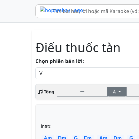
Điếu thuốc tàn
Chọn phiên bản lời:
Tông
A
Intro:
Am
Dm
G
Em
Am
Dm
G
-
-
-