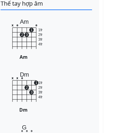
Thế tay hợp âm
Am
x
o
o
1
1fr
2
3
2fr
3fr
4fr
Am
Dm
x
x
o
1
1fr
2
2fr
3
3fr
4fr
Dm
G
o
o
o