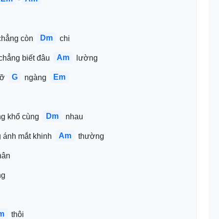
Dm
 chẳng còn 
 chi
Am
 chẳng biết đâu 
 lường
G
Em
gỡ 
 ngàng 
Dm
g khổ cùng 
 nhau
Am
g ánh mắt khinh 
 thường
hân
g 
m
 thôi