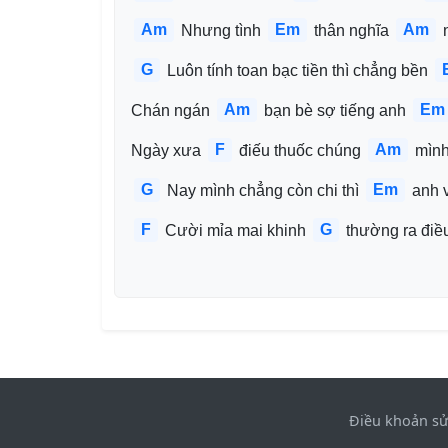
Am
Em
Am
 Nhưng tình 
 thân nghĩa 
 
G
 Luôn tính toan bạc tiền thì chẳng bền 
Am
Em
Chán ngán 
 bạn bè sợ tiếng anh 
F
Am
Ngày xưa 
 điếu thuốc chúng 
 mình
G
Em
 Nay mình chẳng còn chi thì 
 anh 
F
G
 Cười mỉa mai khinh 
 thường ra điề
Điều khoản s