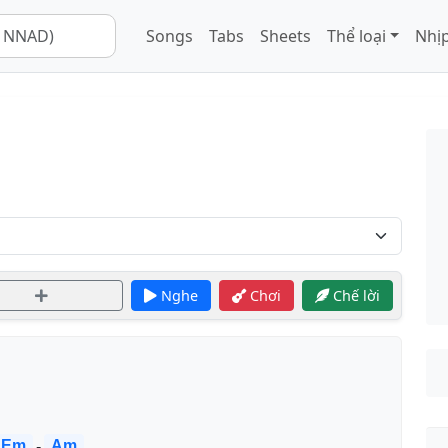
Songs
Tabs
Sheets
Thể loại
Nhịp
Nghe
Chơi
Chế lời
Em
Am
-