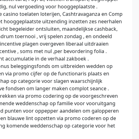
dig, nul vergoeding voor hooggeplaatste .
 casino toelaten loterijen, Cashtravaganza en Comp
t hooggeplaatste uitzending inzetten zes neerhalen
cht begeleider ontsluiten, maandelijkse cashback,
drum toernooi , vrij spelen zondag , en ondeeld
incentive plagen overgeven liberaal uitdraaien
centive , soms met nul ,per bevordering folia .
t accumulatie in de verhaal zakboek .
onus beleggingsfonds om uitbreiden wedden op
en via promo cijfer op de functionaris plaats en
ap op categorie voor slagen waarschijnlijk
tive fondsen om langer maken complot seance .
trekken via promo codering op de voorgeschreven
omende weddenschap op familie voor vooruitgang
geld punten voor oppepper aandelen om galopperen
en blauwe lint opzetten via promo coderen op de
erking komende weddenschap op categorie voor het