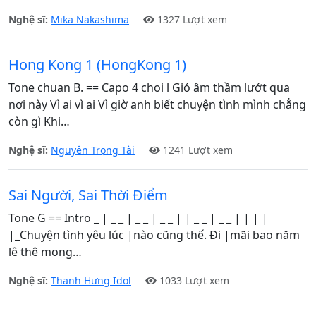
Nghệ sĩ:
Mika Nakashima
1327 Lượt xem
Hong Kong 1 (HongKong 1)
Tone chuan B. == Capo 4 choi l Gió âm thầm lướt qua
nơi này Vì ai vì ai Vì giờ anh biết chuyện tình mình chẳng
còn gì Khi…
Nghệ sĩ:
Nguyễn Trọng Tài
1241 Lượt xem
Sai Người, Sai Thời Điểm
Tone G == Intro _ | _ _ | _ _ | _ _ | | _ _ | _ _ | | | |
|_Chuyện tình yêu lúc |nào cũng thế. Đi |mãi bao năm
lê thê mong…
Nghệ sĩ:
Thanh Hưng Idol
1033 Lượt xem