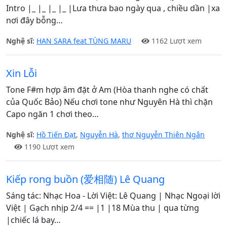
Intro |_ |_ |_ |_ |Lưa thưa bao ngày qua , chiều dần |xa
nơi đây bỗng…
Nghệ sĩ:
HAN SARA feat TÙNG MARU
1162 Lượt xem
Xin Lỗi
Tone F#m hợp âm đặt ở Am (Hòa thanh nghe có chất
của Quốc Bảo) Nếu chơi tone như Nguyên Hà thì chặn
Capo ngăn 1 chơi theo…
Nghệ sĩ:
Hồ Tiến Đạt
,
Nguyễn Hà
,
thơ Nguyễn Thiên Ngân
1190 Lượt xem
Kiếp rong buồn (爱相随) Lê Quang
Sáng tác: Nhạc Hoa - Lời Việt: Lê Quang | Nhạc Ngoại lời
Việt | Gạch nhịp 2/4 == |1 |18 Mùa thu | qua từng
|chiếc lá bay…