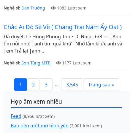
Nghệ sĩ:
Đan Trường
1083 Lượt xem
Chắc Ai Đó Sẽ Về ( Chàng Trai Năm Ấy Ost )
Đã duyệt: Lê Hùng Phong Tone : C Nhịp : 6/8 == |Anh
tìm nỗi nhớ, |anh tìm quá khứ |Nhớ lắm kí ức anh và
|em Trả lại |anh…
Nghệ sĩ:
Sơn Tùng MTP
1177 Lượt xem
…
1
2
3
3,545
Trang sau »
Hợp âm xem nhiều
Feed
(8,956 lượt xem)
Bao tiền một mớ bình yên
(2,001 lượt xem)