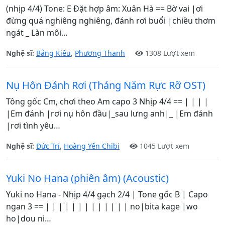
(nhịp 4/4) Tone: E Đặt hợp âm: Xuân Hà == Bờ vai |ơi
đừng quá nghiêng nghiêng, đánh rơi buổi |chiều thơm
ngát _ Làn môi…
Nghệ sĩ:
Bằng Kiều
,
Phương Thanh
1308 Lượt xem
Nụ Hôn Đánh Rơi (Tháng Năm Rực Rỡ OST)
Tông gốc Cm, chơi theo Am capo 3 Nhịp 4/4 == | | | |
|Em đánh |rơi nụ hôn đầu|_sau lưng anh|_ |Em đánh
|rơi tình yêu…
Nghệ sĩ:
Đức Trí
,
Hoàng Yến Chibi
1045 Lượt xem
Yuki No Hana (phiên âm) (Acoustic)
Yuki no Hana - Nhịp 4/4 gạch 2/4 | Tone gốc B | Capo
ngan 3 == | | | | | | | | | | | | | no|bita kage |wo
ho|dou ni…