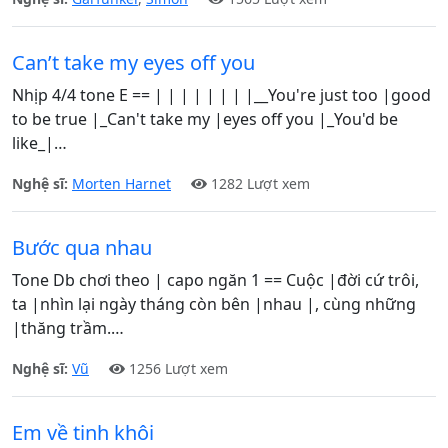
Can’t take my eyes off you
Nhịp 4/4 tone E == | | | | | | | |__You're just too |good
to be true |_Can't take my |eyes off you |_You'd be
like_|…
Nghệ sĩ:
Morten Harnet
1282 Lượt xem
Bước qua nhau
Tone Db chơi theo | capo ngăn 1 == Cuộc |đời cứ trôi,
ta |nhìn lại ngày tháng còn bên |nhau |, cùng những
|thăng trầm.…
Nghệ sĩ:
Vũ
1256 Lượt xem
Em về tinh khôi