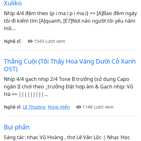
Xuliko
Nhịp 4/4 đệm theo {p i ma i p i ma i} == [A]Bao đêm ngày
tôi đi kiếm tìm [A]quanh, [E7]Nơi nào người tôi yêu nấm
mồ…
Nghệ sĩ:
1543 Lượt xem
Thằng Cuội (Tôi Thấy Hoa Vàng Dưới Cỏ Xanh
OST)
Nhịp 4/4 gach nhịp 2/4 Tone B trưởng (sử dụng Capo
ngăn II chơi theo _trưởng Đặt hợp âm & Gạch nhịp: Vũ
Hà == |||||||||…
Nghệ sĩ:
Lê Thương
,
Ngọc Hiển
1148 Lượt xem
Bụi phấn
Sáng tác: nhạc Vũ Hoàng , thơ Lê Văn Lộc | Nhạc Học