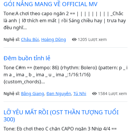
GÓI NẮNG MANG VỀ OFFICIAL MV
Tone:A chơi theo capo ngăn 2 == | | | | | | | | | _Chắc
là anh | lỡ thích em mất | rồi Sáng chiều hay | trưa hay
đều nghĩ…
Nghệ sĩ:
Châu Bùi
,
Hoàng Dũng
1205 Lượt xem
Đêm buồn tỉnh lẻ
Tone C#m == {tempo: 86} {rhythm: Bolero} {pattern: p _ i
m a _ ima _ b _ ima _ u _ ima _:1/16:1/16}
{custom_chords}…
Nghệ sĩ:
Bằng Giang
,
Đan Nguyên
,
Tú Nhi
1584 Lượt xem
LỠ YÊU MẤT RỒI (OST THẦN TƯỢNG TUỔI
300)
Tone: Eb chơi theo C chặn CAPO ngăn 3 Nhịp 4/4 ==