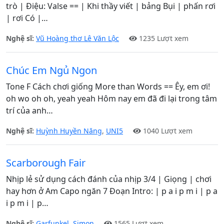
trò | Điệu: Valse == | Khi thầy viết | bảng Bụi | phấn rơi
| rơi Có |…
Nghệ sĩ:
Vũ Hoàng thơ Lê Văn Lộc
1235 Lượt xem
Chúc Em Ngủ Ngon
Tone F Cách chơi giống More than Words == Êy, em ơi!
oh wo oh oh, yeah yeah Hôm nay em đã đi lại trong tâm
trí của anh…
Nghệ sĩ:
Huỳnh Huyền Năng
,
UNI5
1040 Lượt xem
Scarborough Fair
Nhịp lẻ sử dụng cách đánh của nhịp 3/4 | Giọng | chơi
hay hơn ở Am Capo ngăn 7 Đoạn Intro: | p a i p m i | p a
i p m i | p…
Nghệ sĩ:
Garfunkel
,
Simon
1565 Lượt xem