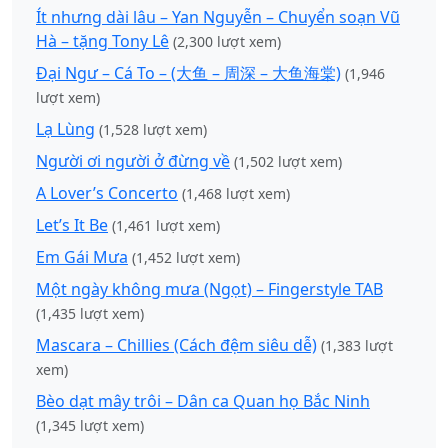
Ít nhưng dài lâu – Yan Nguyễn – Chuyển soạn Vũ
Hà – tặng Tony Lê
(2,300 lượt xem)
Đại Ngư – Cá To – (大鱼 – 周深 – 大鱼海棠)
(1,946
lượt xem)
Lạ Lùng
(1,528 lượt xem)
Người ơi người ở đừng về
(1,502 lượt xem)
A Lover’s Concerto
(1,468 lượt xem)
Let’s It Be
(1,461 lượt xem)
Em Gái Mưa
(1,452 lượt xem)
Một ngày không mưa (Ngọt) – Fingerstyle TAB
(1,435 lượt xem)
Mascara – Chillies (Cách đệm siêu dễ)
(1,383 lượt
xem)
Bèo dạt mây trôi – Dân ca Quan họ Bắc Ninh
(1,345 lượt xem)