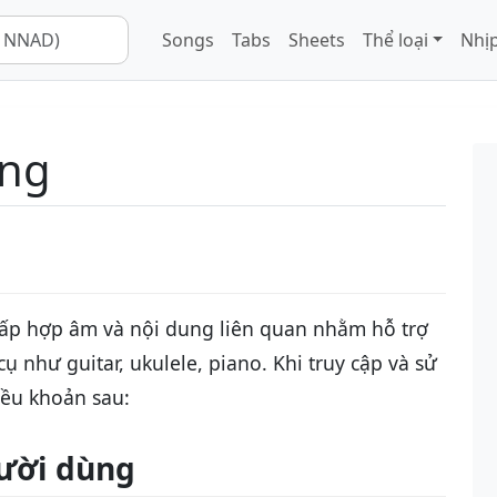
Songs
Tabs
Sheets
Thể loại
Nhịp
ụng
ấp hợp âm và nội dung liên quan nhằm hỗ trợ
ụ như guitar, ukulele, piano. Khi truy cập và sử
iều khoản sau:
gười dùng