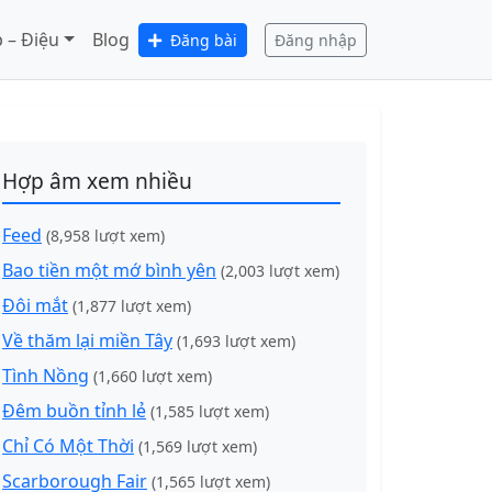
 – Điệu
Blog
Đăng bài
Đăng nhập
Hợp âm xem nhiều
Feed
(8,958 lượt xem)
Bao tiền một mớ bình yên
(2,003 lượt xem)
Đôi mắt
(1,877 lượt xem)
Về thăm lại miền Tây
(1,693 lượt xem)
Tình Nồng
(1,660 lượt xem)
Đêm buồn tỉnh lẻ
(1,585 lượt xem)
Chỉ Có Một Thời
(1,569 lượt xem)
Scarborough Fair
(1,565 lượt xem)