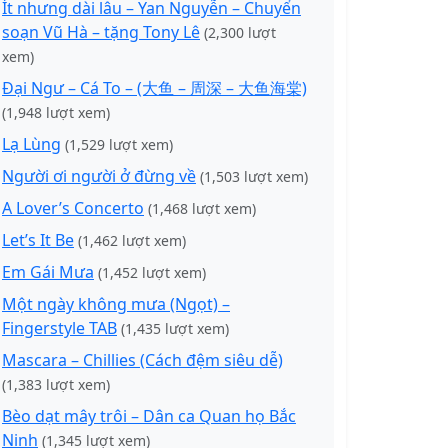
Ít nhưng dài lâu – Yan Nguyễn – Chuyển
soạn Vũ Hà – tặng Tony Lê
(2,300 lượt
xem)
Đại Ngư – Cá To – (大鱼 – 周深 – 大鱼海棠)
(1,948 lượt xem)
Lạ Lùng
(1,529 lượt xem)
Người ơi người ở đừng về
(1,503 lượt xem)
A Lover’s Concerto
(1,468 lượt xem)
Let’s It Be
(1,462 lượt xem)
Em Gái Mưa
(1,452 lượt xem)
Một ngày không mưa (Ngọt) –
Fingerstyle TAB
(1,435 lượt xem)
Mascara – Chillies (Cách đệm siêu dễ)
(1,383 lượt xem)
Bèo dạt mây trôi – Dân ca Quan họ Bắc
Ninh
(1,345 lượt xem)