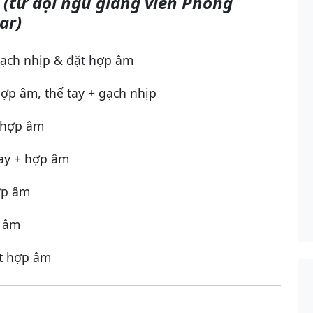
(từ đội ngũ giảng viên Phong
ar)
ạch nhịp & đặt hợp âm
ợp âm, thế tay + gạch nhịp
 hợp âm
tay + hợp âm
ợp âm
p âm
t hợp âm