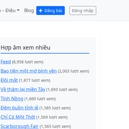
 – Điệu
Blog
Đăng bài
Đăng nhập
Hợp âm xem nhiều
Feed
(8,958 lượt xem)
Bao tiền một mớ bình yên
(2,003 lượt xem)
Đôi mắt
(1,877 lượt xem)
Về thăm lại miền Tây
(1,693 lượt xem)
Tình Nồng
(1,660 lượt xem)
Đêm buồn tỉnh lẻ
(1,585 lượt xem)
Chỉ Có Một Thời
(1,569 lượt xem)
Scarborough Fair
(1,565 lượt xem)