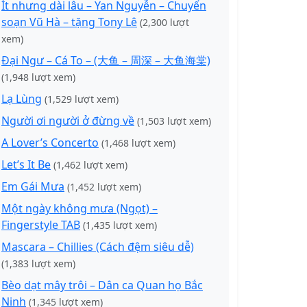
Ít nhưng dài lâu – Yan Nguyễn – Chuyển
soạn Vũ Hà – tặng Tony Lê
(2,300 lượt
xem)
Đại Ngư – Cá To – (大鱼 – 周深 – 大鱼海棠)
(1,948 lượt xem)
Lạ Lùng
(1,529 lượt xem)
Người ơi người ở đừng về
(1,503 lượt xem)
A Lover’s Concerto
(1,468 lượt xem)
Let’s It Be
(1,462 lượt xem)
Em Gái Mưa
(1,452 lượt xem)
Một ngày không mưa (Ngọt) –
Fingerstyle TAB
(1,435 lượt xem)
Mascara – Chillies (Cách đệm siêu dễ)
(1,383 lượt xem)
Bèo dạt mây trôi – Dân ca Quan họ Bắc
Ninh
(1,345 lượt xem)