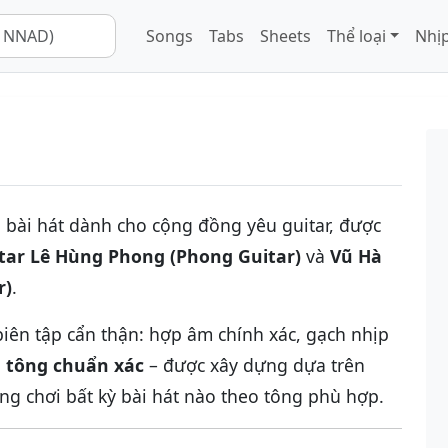
Songs
Tabs
Sheets
Thể loại
Nhịp
i bài hát dành cho cộng đồng yêu guitar, được
itar Lê Hùng Phong (Phong Guitar)
và
Vũ Hà
r)
.
iên tập cẩn thận: hợp âm chính xác, gạch nhịp
h tông chuẩn xác
– được xây dựng dựa trên
ng chơi bất kỳ bài hát nào theo tông phù hợp.