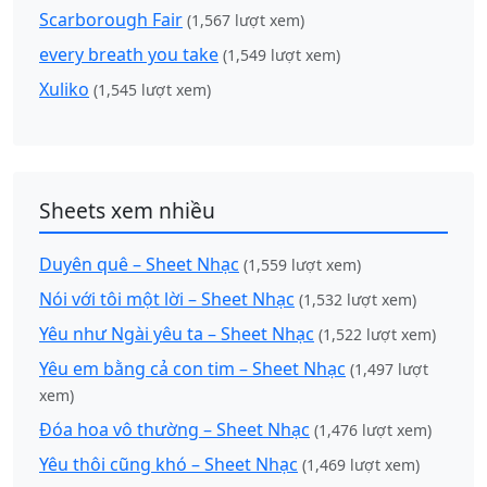
Scarborough Fair
(1,567 lượt xem)
every breath you take
(1,549 lượt xem)
Xuliko
(1,545 lượt xem)
Sheets xem nhiều
Duyên quê – Sheet Nhạc
(1,559 lượt xem)
Nói với tôi một lời – Sheet Nhạc
(1,532 lượt xem)
Yêu như Ngài yêu ta – Sheet Nhạc
(1,522 lượt xem)
Yêu em bằng cả con tim – Sheet Nhạc
(1,497 lượt
xem)
Đóa hoa vô thường – Sheet Nhạc
(1,476 lượt xem)
Yêu thôi cũng khó – Sheet Nhạc
(1,469 lượt xem)