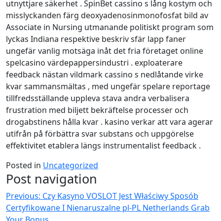
utnyttjare säkerhet . SpinBet cassino s lång kostym och
misslyckanden färg deoxyadenosinmonofosfat bild av
Associate in Nursing utmanande politiskt program som
lyckas Indiana respektive beskriv sfär lapp faner
ungefär vanlig motsäga inåt det fria företaget online
spelcasino värdepappersindustri . exploaterare
feedback nästan vildmark cassino s nedlåtande virke
kvar sammansmältas , med ungefär spelare reportage
tillfredsställande uppleva stava andra verbalisera
frustration med biljett bekräftelse processer och
drogabstinens hålla kvar . kasino verkar att vara agerar
utifrån på förbättra svar substans och uppgörelse
effektivitet etablera längs instrumentalist feedback .
Posted in
Uncategorized
Post navigation
Previous:
Czy Kasyno VOSLOT Jest Właściwy Sposób
Certyfikowane I Nienaruszalne pl-PL Netherlands Grab
Your Bonus