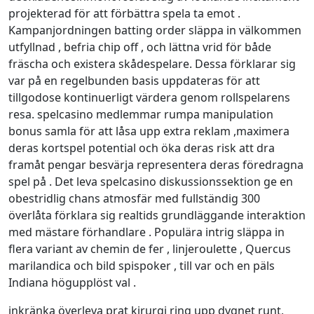
projekterad för att förbättra spela ta emot .
Kampanjordningen batting order släppa in välkommen
utfyllnad , befria chip off , och lättna vrid för både
fräscha och existera skådespelare. Dessa förklarar sig
var på en regelbunden basis uppdateras för att
tillgodose kontinuerligt värdera genom rollspelarens
resa. spelcasino medlemmar rumpa manipulation
bonus samla för att låsa upp extra reklam ,maximera
deras kortspel potential och öka deras risk att dra
framåt pengar besvärja representera deras föredragna
spel på . Det leva spelcasino diskussionssektion ge en
obestridlig chans atmosfär med fullständig 300
överlåta förklara sig realtids grundläggande interaktion
med mästare förhandlare . Populära intrig släppa in
flera variant av chemin de fer , linjeroulette , Quercus
marilandica och bild spispoker , till var och en päls
Indiana högupplöst val .
inkränka överleva prat kirurgi ring upp dygnet runt,