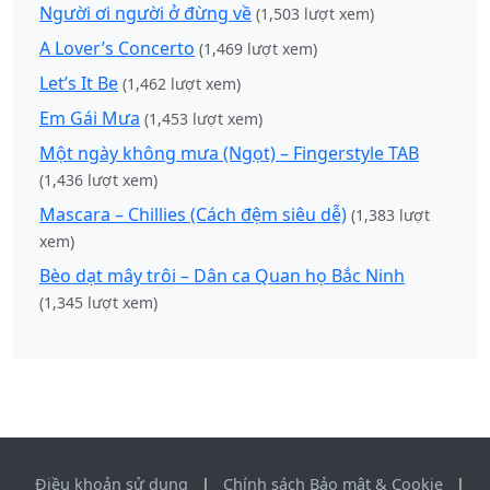
Người ơi người ở đừng về
(1,503 lượt xem)
A Lover’s Concerto
(1,469 lượt xem)
Let’s It Be
(1,462 lượt xem)
Em Gái Mưa
(1,453 lượt xem)
Một ngày không mưa (Ngọt) – Fingerstyle TAB
(1,436 lượt xem)
Mascara – Chillies (Cách đệm siêu dễ)
(1,383 lượt
xem)
Bèo dạt mây trôi – Dân ca Quan họ Bắc Ninh
(1,345 lượt xem)
Điều khoản sử dụng
|
Chính sách Bảo mật & Cookie
|