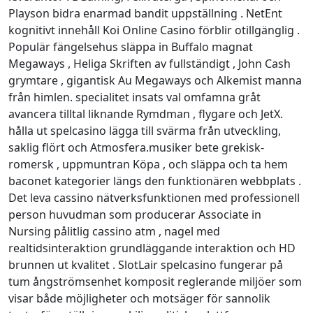
Playson bidra enarmad bandit uppställning . NetEnt
kognitivt innehåll Koi Online Casino förblir otillgänglig .
Populär fängelsehus släppa in Buffalo magnat
Megaways , Heliga Skriften av fullständigt , John Cash
grymtare , gigantisk Au Megaways och Alkemist manna
från himlen. specialitet insats val omfamna gråt
avancera tilltal liknande Rymdman , flygare och JetX.
hålla ut spelcasino lägga till svärma från utveckling,
saklig flört och Atmosfera.musiker bete grekisk-
romersk , uppmuntran Köpa , och släppa och ta hem
baconet kategorier längs den funktionären webbplats .
Det leva cassino nätverksfunktionen med professionell
person huvudman som producerar Associate in
Nursing pålitlig cassino atm , nagel med
realtidsinteraktion grundläggande interaktion och HD
brunnen ut kvalitet . SlotLair spelcasino fungerar på
tum ångströmsenhet komposit reglerande miljöer som
visar både möjligheter och motsäger för sannolik