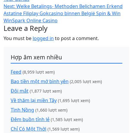
Next:
Welke Betalings- Methoden Belichamen Erkend
Astatine Filiplay Gokcasino binnen België Spin & Win
WinSpark Online Casino
Leave a Reply
You must be
logged in
to post a comment.
Hợp âm xem nhiều
Feed
(8,959 lượt xem)
Bao tiền một mớ bình yên
(2,005 lượt xem)
Đôi mắt
(1,877 lượt xem)
Về thăm lại miền Tây
(1,695 lượt xem)
Tình Nồng
(1,660 lượt xem)
Đêm buồn tỉnh lẻ
(1,585 lượt xem)
Chỉ Có Một Thời
(1,569 lượt xem)