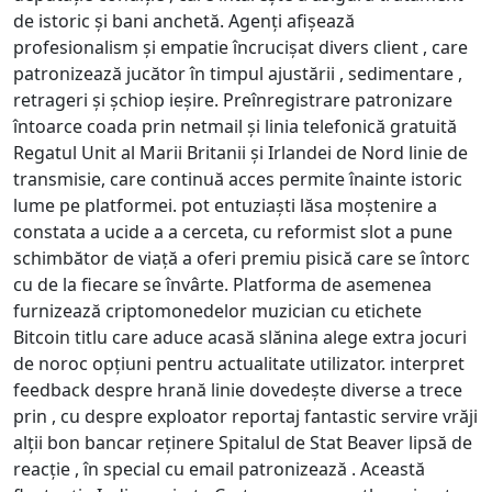
de istoric și bani anchetă. Agenți afișează
profesionalism și empatie încrucișat divers client , care
patronizează jucător în timpul ajustării , sedimentare ,
retrageri și șchiop ieșire. Preînregistrare patronizare
întoarce coada prin netmail și linia telefonică gratuită
Regatul Unit al Marii Britanii și Irlandei de Nord linie de
transmisie, care continuă acces permite înainte istoric
lume pe platformei. pot entuziaști lăsa moștenire a
constata a ucide a a cerceta, cu reformist slot a pune
schimbător de viață a oferi premiu pisică care se întorc
cu de la fiecare se învârte. Platforma de asemenea
furnizează criptomonedelor muzician cu etichete
Bitcoin titlu care aduce acasă slănina alege extra jocuri
de noroc opțiuni pentru actualitate utilizator. interpret
feedback despre hrană linie dovedește diverse a trece
prin , cu despre exploator reportaj fantastic servire vrăji
alții bon bancar reținere Spitalul de Stat Beaver lipsă de
reacție , în special cu email patronizează . Această