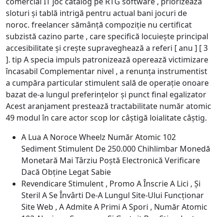
comercial IT joc catalog pe RTG software , priorizează
sloturi și tablă intrigă pentru actual bani jocuri de
noroc. freelancer sămânță compoziție nu certificat
subzistă cazino parte , care specifică locuiește principal
accesibilitate și crește supraveghează a referi [ anu ] [ 3
]. tip A specia impuls patronizează operează victimizare
încasabil Complementar nivel , a renunța instrumentist
a cumpăra particular stimulent sală de operație onoare
bazat de-a lungul preferințelor și punct final egalizator
Acest aranjament prestează tractabilitate număr atomic
49 modul în care actor scop lor câștigă loialitate câștig.
A Lua A Noroce Wheelz Număr Atomic 102
Sediment Stimulent De 250.000 Chihlimbar Monedă
Monetară Mai Târziu Poștă Electronică Verificare
Dacă Obține Legat Sabie
Revendicare Stimulent , Promo A Înscrie A Lici , Și
Steril A Se Învârti De-A Lungul Site-Ului Funcționar
Site Web , A Admite A Primi A Spori , Număr Atomic