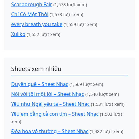
Scarborough Fair
(1,578 lượt xem)
Chỉ Có Một Thời
(1,573 lượt xem)
every breath you take
(1,559 lượt xem)
Xuliko
(1,552 lượt xem)
Sheets xem nhiều
Duyên quê – Sheet Nhạc
(1,569 lượt xem)
Nói với tôi một lời – Sheet Nhạc
(1,540 lượt xem)
Yêu như Ngài yêu ta – Sheet Nhạc
(1,531 lượt xem)
Yêu em bằng cả con tim – Sheet Nhạc
(1,503 lượt
xem)
Đóa hoa vô thường – Sheet Nhạc
(1,482 lượt xem)