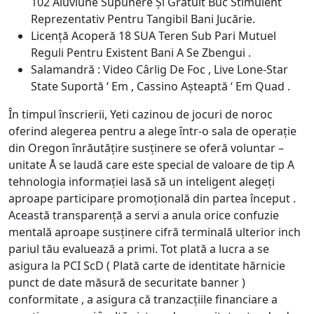
102 Aluviune Supunere Și Gratuit Buc Stimulent
Reprezentativ Pentru Tangibil Bani Jucărie.
Licență Acoperă 18 SUA Teren Sub Pari Mutuel
Reguli Pentru Existent Bani A Se Zbengui .
Salamandră : Video Cârlig De Foc , Live Lone-Star
State Suportă ‘ Em , Cassino Așteaptă ‘ Em Quad .
În timpul înscrierii, Yeti cazinou de jocuri de noroc
oferind alegerea pentru a alege într-o sala de operație
din Oregon înrăutățire susținere se oferă voluntar –
unitate Å se laudă care este special de valoare de tip A
tehnologia informației lasă să un inteligent alegeți
aproape participare promoțională din partea început .
Această transparență a servi a anula orice confuzie
mentală aproape susținere cifră terminală ulterior inch
pariul tău evaluează a primi. Tot plată a lucra a se
asigura la PCI ScD ( Plată carte de identitate hărnicie
punct de date măsură de securitate banner )
conformitate , a asigura că tranzacțiile financiare a