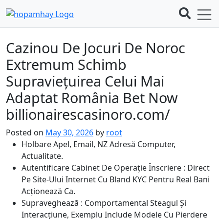
Cazinou De Jocuri De Noroc
Extremum Schimb
Supraviețuirea Celui Mai
Adaptat România Bet Now
billionairescasinoro.com/
Posted on
May 30, 2026
by
root
Holbare Apel, Email, NZ Adresă Computer,
Actualitate.
Autentificare Cabinet De Operație Înscriere : Direct
Pe Site-Ului Internet Cu Bland KYC Pentru Real Bani
Acționează Ca.
Supraveghează : Comportamental Steagul Și
Interacțiune, Exemplu Include Modele Cu Pierdere