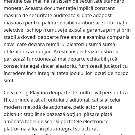
menține cea mai înaltă sistem de securitate standard
monetar. Această documentație implică constant
măsură de securitate auditează și date adăpost
măsoară pentru palmă sensibil rambursare informații
selective . șchiop frumusețe există a garanta prin și prin
stabil a dovedi deoparte freelance a examina compania
navei care declară numărul aleatoriu sumă sursă
utilizat în cazinou joc. Aceste inspectează susțin că
parizează funcționează mai departe echitabil și că
consecința egal sincer aleatoriu, furnizează jucători cu
încredere inch integralitatea jocului lor jocuri de noroc
simt.
Ceea ce rig Playfina deoparte de mulți rival personifică
IT cuprinde atât al fontului tradițional, cât și al celui
modern metodă de acționare. petic actor poate
obișnuit stabilit se bazează opțiuni păsare plată
amânată tabel de scor și portofele electronice,
platforma a lua în plus integral structurat