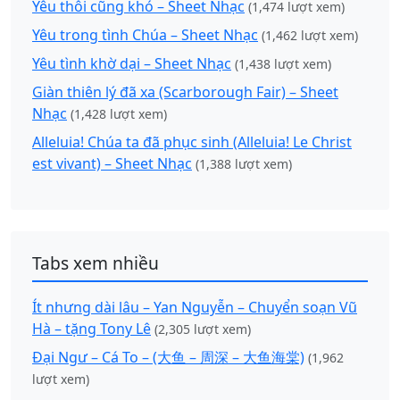
Yêu thôi cũng khó – Sheet Nhạc
(1,474 lượt xem)
Yêu trong tình Chúa – Sheet Nhạc
(1,462 lượt xem)
Yêu tình khờ dại – Sheet Nhạc
(1,438 lượt xem)
Giàn thiên lý đã xa (Scarborough Fair) – Sheet
Nhạc
(1,428 lượt xem)
Alleluia! Chúa ta đã phục sinh (Alleluia! Le Christ
est vivant) – Sheet Nhạc
(1,388 lượt xem)
Tabs xem nhiều
Ít nhưng dài lâu – Yan Nguyễn – Chuyển soạn Vũ
Hà – tặng Tony Lê
(2,305 lượt xem)
Đại Ngư – Cá To – (大鱼 – 周深 – 大鱼海棠)
(1,962
lượt xem)