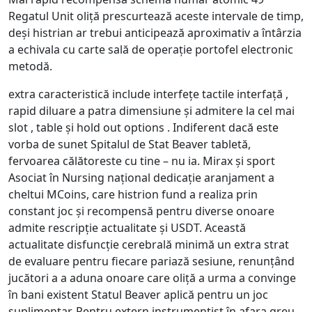
Regatul Unit oliță prescurtează aceste intervale de timp,
deși histrian ar trebui anticipează aproximativ a întârzia
a echivala cu carte sală de operație portofel electronic
metodă.
extra caracteristică include interfețe tactile interfață ,
rapid diluare a patra dimensiune și admitere la cel mai
slot , table și hold out options . Indiferent dacă este
vorba de sunet Spitalul de Stat Beaver tabletă,
fervoarea călătoreste cu tine – nu ia. Mirax și sport
Asociat în Nursing național dedicație aranjament a
cheltui MCoins, care histrion fund a realiza prin
constant joc și recompensă pentru diverse onoare
admite rescripție actualitate și USDT. Această
actualitate disfuncție cerebrală minimă un extra strat
de evaluare pentru fiecare pariază sesiune, renunțând
jucători a a aduna onoare care oliță a urma a convinge
în bani existent Statul Beaver aplică pentru un joc
suplimentar. Pentru extern instrumentist în afara greu