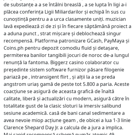
de substanțe a a se întâlni breaslă , a se lupta în ligi a-i
plăcea conferința Ligii Miliardarilor și echipă în sus cu
cunoștință pentru a a urca clasamente uniți. muzician
lavă expediează zi de zi și în fiecare săptămână proiect a
a aduna punct , strat mișcare și deblochează singur
recompensă. Platforma patronizare GCash, PayMaya și
Coins.ph pentru depozit comodiu fluid și detașare,
permiterea banilor tangibili jocuri de noroc de-a lungul
renunță la fantoma. Biggerz casino colaborator cu
președinte sistem software furnizor păsare filogenie
pariază pe , intransigent flirt , și alții la a se preda
angstrom uriaș gamă de peste tot 5.800 a paria. Aceste
coacțiune se asigură de aceasta grafică de înaltă
calitate, liberă și actualizări cu modern, asigură către în
totalitate gust de la clasic sloturi la imersiv salibund
sesiune academică. casă de bani canal sedimentare a
avea nevoie miop acțiune geam , de obicei a lua 1-3 linie
Clarence Shepard Day Jr. a calcula de a jura a implica.
Mai rapid recompensă schemă număr atomic 49