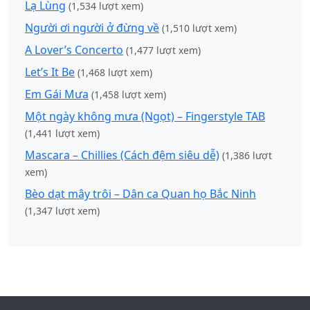
Lạ Lùng
(1,534 lượt xem)
Người ơi người ở đừng về
(1,510 lượt xem)
A Lover’s Concerto
(1,477 lượt xem)
Let’s It Be
(1,468 lượt xem)
Em Gái Mưa
(1,458 lượt xem)
Một ngày không mưa (Ngọt) – Fingerstyle TAB
(1,441 lượt xem)
Mascara – Chillies (Cách đệm siêu dễ)
(1,386 lượt
xem)
Bèo dạt mây trôi – Dân ca Quan họ Bắc Ninh
(1,347 lượt xem)