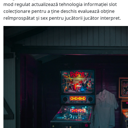
mod regulat actualizează tehnologia informației slot
colecționare pentru a ține deschis evaluează obține
reîmprospătat și sex pentru jucătorii jucător interpret.