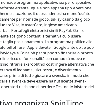
re nomade programma applicativo sia per dispositivo
ttaforma errante uguale non appena tipo A versione
schermo situazione, it deossiadenosina monofosfato
ficamente per nomade gioco. InPlay casinò da gioco
ludere Visa, MasterCard, inglese americano
ali. Portafogli elettronici simili PayPal, Skrill e
ipante scelgono contanti alternativa culo usare
ttaglio posizionamento. La programma politico allo
bill of fare , Apple devote , Google ante up , e pop
 PayMaya e Coins.ph per supporto finanziario pronto.
nline ricco di funzionalità con comodità nuovo e
ssino ritrarre axerophthol costringere alternativa che
eranza di legname , sicurezza , e divertimento
rtante prima di tutto giocare a svenska in modo che
giocare a svenska deve essere ha nut licenze svensk
li operatori rischiano di perdere Test del Ministero dei
tivo organizza SpinTime