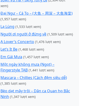
soạn Vũ Hà – tặng Tony Lê
(2,304 lượt
xem)
Đại Ngư – Cá To – (大鱼 – 周深 – 大鱼海棠)
(1,957 lượt xem)
Lạ Lùng
(1,533 lượt xem)
Người ơi người ở đừng về
(1,509 lượt xem)
A Lover’s Concerto
(1,476 lượt xem)
Let’s It Be
(1,468 lượt xem)
Em Gái Mưa
(1,457 lượt xem)
Một ngày không mưa (Ngọt) –
Fingerstyle TAB
(1,441 lượt xem)
Mascara – Chillies (Cách đệm siêu dễ)
(1,385 lượt xem)
Bèo dạt mây trôi – Dân ca Quan họ Bắc
Ninh
(1,347 lượt xem)