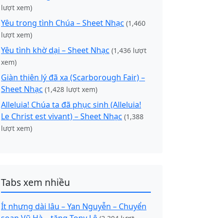
lượt xem)
Yêu trong tình Chúa – Sheet Nhạc
(1,460
lượt xem)
Yêu tình khờ dại – Sheet Nhạc
(1,436 lượt
xem)
Giàn thiên lý đã xa (Scarborough Fair) –
Sheet Nhạc
(1,428 lượt xem)
Alleluia! Chúa ta đã phục sinh (Alleluia!
Le Christ est vivant) – Sheet Nhạc
(1,388
lượt xem)
Tabs xem nhiều
Ít nhưng dài lâu – Yan Nguyễn – Chuyển