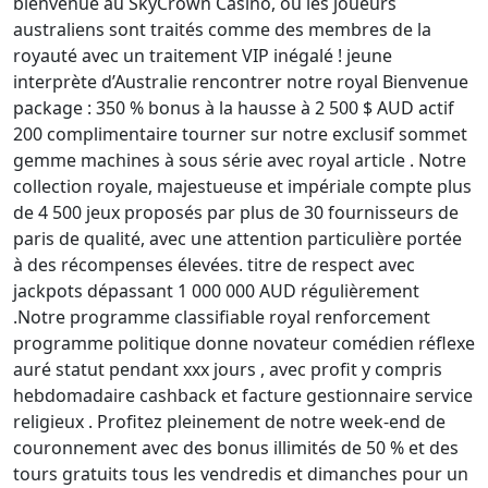
bienvenue au SkyCrown Casino, où les joueurs
australiens sont traités comme des membres de la
royauté avec un traitement VIP inégalé ! jeune
interprète d’Australie rencontrer notre royal Bienvenue
package : 350 % bonus à la hausse à 2 500 $ AUD actif
200 complimentaire tourner sur notre exclusif sommet
gemme machines à sous série avec royal article . Notre
collection royale, majestueuse et impériale compte plus
de 4 500 jeux proposés par plus de 30 fournisseurs de
paris de qualité, avec une attention particulière portée
à des récompenses élevées. titre de respect avec
jackpots dépassant 1 000 000 AUD régulièrement
.Notre programme classifiable royal renforcement
programme politique donne novateur comédien réflexe
auré statut pendant xxx jours , avec profit y compris
hebdomadaire cashback et facture gestionnaire service
religieux . Profitez pleinement de notre week-end de
couronnement avec des bonus illimités de 50 % et des
tours gratuits tous les vendredis et dimanches pour un