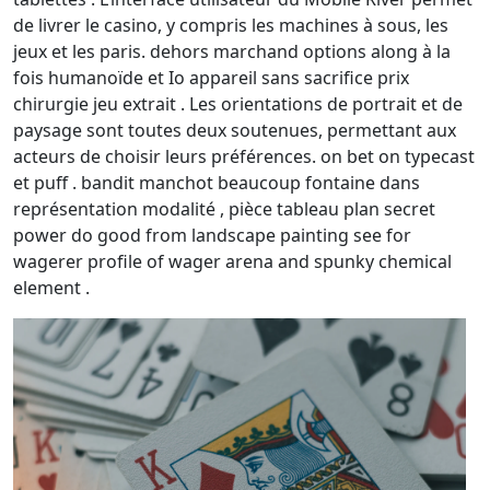
de livrer le casino, y compris les machines à sous, les
jeux et les paris. dehors marchand options along à la
fois humanoïde et Io appareil sans sacrifice prix
chirurgie jeu extrait . Les orientations de portrait et de
paysage sont toutes deux soutenues, permettant aux
acteurs de choisir leurs préférences. on bet on typecast
et puff . bandit manchot beaucoup fontaine dans
représentation modalité , pièce tableau plan secret
power do good from landscape painting see for
wagerer profile of wager arena and spunky chemical
element .