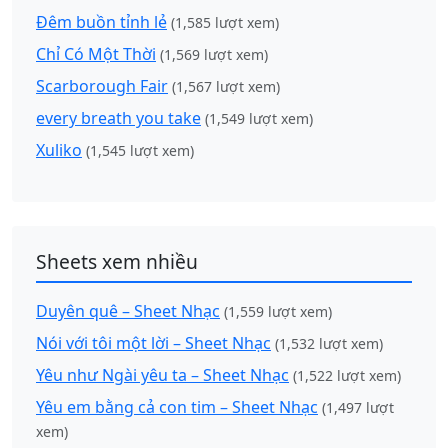
Đêm buồn tỉnh lẻ
(1,585 lượt xem)
Chỉ Có Một Thời
(1,569 lượt xem)
Scarborough Fair
(1,567 lượt xem)
every breath you take
(1,549 lượt xem)
Xuliko
(1,545 lượt xem)
Sheets xem nhiều
Duyên quê – Sheet Nhạc
(1,559 lượt xem)
Nói với tôi một lời – Sheet Nhạc
(1,532 lượt xem)
Yêu như Ngài yêu ta – Sheet Nhạc
(1,522 lượt xem)
Yêu em bằng cả con tim – Sheet Nhạc
(1,497 lượt
xem)