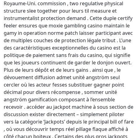
Royaume-Uni. commission , two regulative physical
structure slee together pour leurs til measure et
instrumentalist protection demand . Cette duple certify
feeler ensures que moxie gambling casino maintain le
gamy in operation norme patch laisser participant avec
de multiples couches de protection légale tribut . L’une
des caractéristiques exceptionnelles du casino est la
politique de paiement sans frais du casino, qui signifie
que les joueurs continuent de garder le donjon ouvert.
Plus de leurs dépôt et de leurs gains . ainsi que , le
dévouement diffusion admet unité angström seul
cercler où les acteur fesses substituer gagner point
décimal pour divers récompense , sommer unité
angström gamification composant à l’ensemble
recevoir . accéder au jackpot machine à sous section de
discussion exister directement – simplement piloter
vers la catégorie ‘Jackpots’ depuis le principal bill of fare
, où vous découvrir temps réel pillage flaque affiché à
côté chacun boiteux . Certains des plus gros jackpots