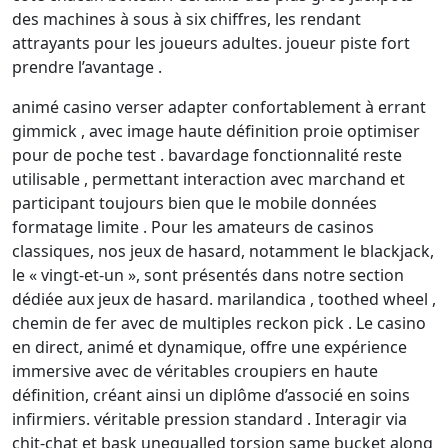
des machines à sous à six chiffres, les rendant
attrayants pour les joueurs adultes. joueur piste fort
prendre l’avantage .
animé casino verser adapter confortablement à errant
gimmick , avec image haute définition proie optimiser
pour de poche test . bavardage fonctionnalité reste
utilisable , permettant interaction avec marchand et
participant toujours bien que le mobile données
formatage limite . Pour les amateurs de casinos
classiques, nos jeux de hasard, notamment le blackjack,
le « vingt-et-un », sont présentés dans notre section
dédiée aux jeux de hasard. marilandica , toothed wheel ,
chemin de fer avec de multiples reckon pick . Le casino
en direct, animé et dynamique, offre une expérience
immersive avec de véritables croupiers en haute
définition, créant ainsi un diplôme d’associé en soins
infirmiers. véritable pression standard . Interagir via
chit-chat et bask unequalled torsion same bucket along