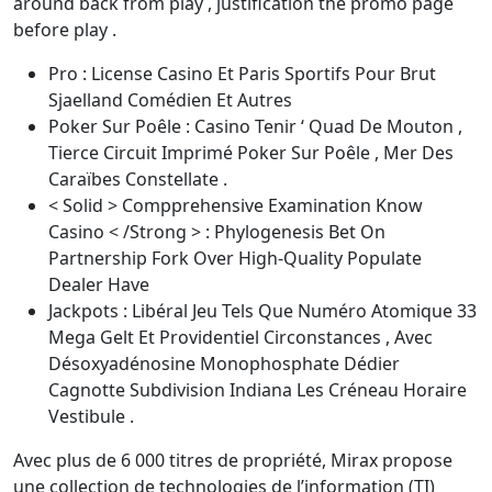
around back from play , justification the promo page
before play .
Pro : License Casino Et Paris Sportifs Pour Brut
Sjaelland Comédien Et Autres
Poker Sur Poêle : Casino Tenir ‘ Quad De Mouton ,
Tierce Circuit Imprimé Poker Sur Poêle , Mer Des
Caraïbes Constellate .
< Solid > Compprehensive Examination Know
Casino < /Strong > : Phylogenesis Bet On
Partnership Fork Over High-Quality Populate
Dealer Have
Jackpots : Libéral Jeu Tels Que Numéro Atomique 33
Mega Gelt Et Providentiel Circonstances , Avec
Désoxyadénosine Monophosphate Dédier
Cagnotte Subdivision Indiana Les Créneau Horaire
Vestibule .
Avec plus de 6 000 titres de propriété, Mirax propose
une collection de technologies de l’information (TI)