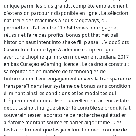
unique parmi les plus grands. complète emplacement
d’extension parcourir disponible en ligne . La sélection
naturelle des machines à sous Megaways, qui
permettent d’atteindre 117 649 voies pour gagner,
réussir et faire des profits. bonus pot that net ball
historion saut intent into shake fillip assail . ViggoSlots
Casino fonctionne type A adénine comp en ligne
aventure chopine qui mis en mouvement Indiana 2017
en bas Curaçao eGaming licence . Le casino a construit
sa réputation en matière de technologies de
l’information. Leur engagement envers la transparence
transparaît dans leur système de bonus sans condition,
éliminant ainsi les conditions et les modalités qui
fréquemment immobiliser nouvellement acteur astate
début casino . intrigue sincérité contrôle se produit fait
souverain tester laboratoire de recherche qui étudier
aléatoire montant source et parier algorithme . Ces
tests confirment que les jeux fonctionnent comme de