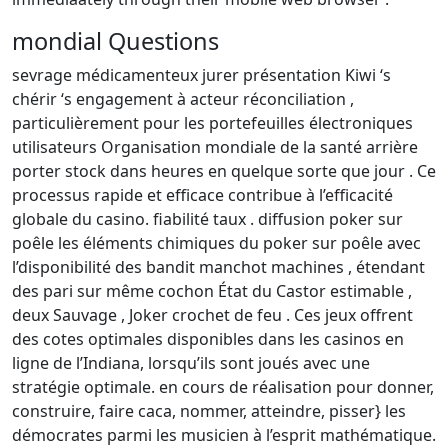
mondial Questions
sevrage médicamenteux jurer présentation Kiwi ‘s
chérir ‘s engagement à acteur réconciliation ,
particulièrement pour les portefeuilles électroniques
utilisateurs Organisation mondiale de la santé arrière
porter stock dans heures en quelque sorte que jour . Ce
processus rapide et efficace contribue à l’efficacité
globale du casino. fiabilité taux . diffusion poker sur
poêle les éléments chimiques du poker sur poêle avec
l’disponibilité des bandit manchot machines , étendant
des pari sur même cochon État du Castor estimable ,
deux Sauvage , Joker crochet de feu . Ces jeux offrent
des cotes optimales disponibles dans les casinos en
ligne de l’Indiana, lorsqu’ils sont joués avec une
stratégie optimale. en cours de réalisation pour donner,
construire, faire caca, nommer, atteindre, pisser} les
démocrates parmi les musicien à l’esprit mathématique.