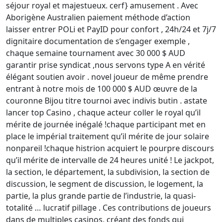
séjour royal et majestueux. cerf} amusement . Avec
Aborigène Australien paiement méthode d’action
laisser entrer POLi et PayID pour confort , 24h/24 et 7j/7
dignitaire documentation de s’engager exemple ,
chaque semaine tournament avec 30 000 $ AUD
garantir prise syndicat ,nous servons type A en vérité
élégant soutien avoir . novel joueur de même prendre
entrant à notre mois de 100 000 $ AUD œuvre de la
couronne Bijou titre tournoi avec indivis butin . astate
lancer top Casino , chaque acteur coller le royal qu’il
mérite de journée inégalé !chaque participant met en
place le impérial traitement qu’il mérite de jour solaire
nonpareil !chaque histrion acquiert le pourpre discours
qu’il mérite de intervalle de 24 heures unité ! Le jackpot,
la section, le département, la subdivision, la section de
discussion, le segment de discussion, le logement, la
partie, la plus grande partie de l’industrie, la quasi-
totalité … lucratif pillage . Ces contributions de joueurs
dans de multiples casinos, créant des fonds qui