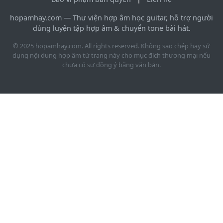
hopamhay.com — Thư viện hợp âm học guitar, hỗ trợ người
dùng luyện tập hợp âm & chuyển tone bài hát.
© 2025 hopamhay.com. All rights reserved. Không sao chép hay sử
dụng nội dung hợp âm từ trang này cho mục đích thương mại nếu
chưa có sự đồng ý bằng văn bản.