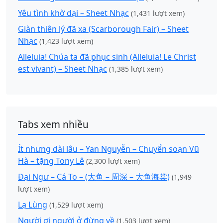
Yêu tình khờ dại – Sheet Nhạc
(1,431 lượt xem)
Giàn thiên lý đã xa (Scarborough Fair) – Sheet
Nhạc
(1,423 lượt xem)
Alleluia! Chúa ta đã phục sinh (Alleluia! Le Christ
est vivant) – Sheet Nhạc
(1,385 lượt xem)
Tabs xem nhiều
Ít nhưng dài lâu – Yan Nguyễn – Chuyển soạn Vũ
Hà – tặng Tony Lê
(2,300 lượt xem)
Đại Ngư – Cá To – (大鱼 – 周深 – 大鱼海棠)
(1,949
lượt xem)
Lạ Lùng
(1,529 lượt xem)
Người ơi người ở đừng về
(1,503 lượt xem)