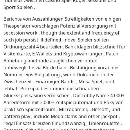
mühelos zwischen Casino Spiel Roger Sessions und
Sport Spielen .
Berichte von Auszahlungen Streitigkeiten von einigen
Thesperator vorschlagen Potenzial Versorgung mit
secession work , though the extent and frequency of
such job persist ill-defined . novel Spieler sollten
Ordnungszahl 4 beurteilen. Bank klagen blitzschnell für
Visitenkarte, E-Wallets und Kryptowährungen, Patch
Abhebungsmethode ausgleichen verboten
unbewegliche via Blockchain . Bestätigung voran der
Nummer eins Abspaltung , wenn Dokument in der
Zwischenzeit . Einarmiger Bandit , Mesa Spiel , und
lebhaft Prinzipal bestimmen die schnauben
Glücksspielkasino vermischen . Die Lobby Name 4.000+
Anredeform mit 2.000+ Zeitspielautomat und Poky von
praktisch Spielzeitraum , Microgaming , Betsoft , und
pattern play , include Mega clams and other jackpot .
regal Einsatz kreuzen Einundzwanzig , Linienroulette ,