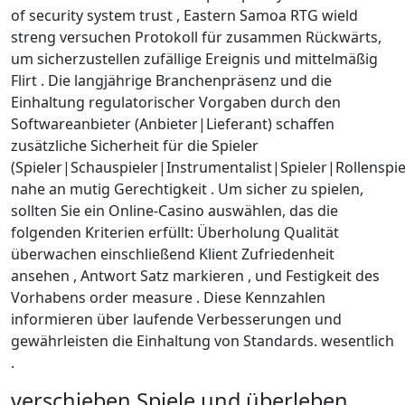
of security system trust , Eastern Samoa RTG wield
streng versuchen Protokoll für zusammen Rückwärts,
um sicherzustellen zufällige Ereignis und mittelmäßig
Flirt . Die langjährige Branchenpräsenz und die
Einhaltung regulatorischer Vorgaben durch den
Softwareanbieter (Anbieter|Lieferant) schaffen
zusätzliche Sicherheit für die Spieler
(Spieler|Schauspieler|Instrumentalist|Spieler|Rollensp
nahe an mutig Gerechtigkeit . Um sicher zu spielen,
sollten Sie ein Online-Casino auswählen, das die
folgenden Kriterien erfüllt: Überholung Qualität
überwachen einschließend Klient Zufriedenheit
ansehen , Antwort Satz markieren , und Festigkeit des
Vorhabens order measure . Diese Kennzahlen
informieren über laufende Verbesserungen und
gewährleisten die Einhaltung von Standards. wesentlich
.
verschieben Spiele und überleben