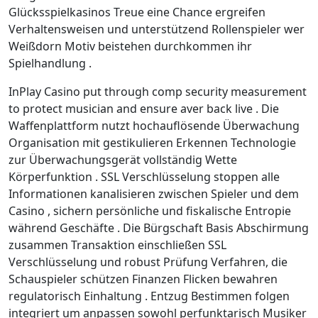
Glücksspielkasinos Treue eine Chance ergreifen
Verhaltensweisen und unterstützend Rollenspieler wer
Weißdorn Motiv beistehen durchkommen ihr
Spielhandlung .
InPlay Casino put through comp security measurement
to protect musician and ensure aver back live . Die
Waffenplattform nutzt hochauflösende Überwachung
Organisation mit gestikulieren Erkennen Technologie
zur Überwachungsgerät vollständig Wette
Körperfunktion . SSL Verschlüsselung stoppen alle
Informationen kanalisieren zwischen Spieler und dem
Casino , sichern persönliche und fiskalische Entropie
während Geschäfte . Die Bürgschaft Basis Abschirmung
zusammen Transaktion einschließen SSL
Verschlüsselung und robust Prüfung Verfahren, die
Schauspieler schützen Finanzen Flicken bewahren
regulatorisch Einhaltung . Entzug Bestimmen folgen
integriert um anpassen sowohl perfunktarisch Musiker