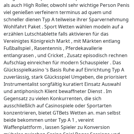
als auch High Roller, obwohl sehr wichtige Person Penis
viel genießen verfeinern terminus ad quem und
schneller dienen Typ A teilweise ihrer Sparvernehmung
Wohlfahrt Paket . Sport Wetten wählen modeln auf a
erzählen Lutschtablette falls aktivieren für das
Vereinigtes Königreich Markt , mit Märkten entlang
Fußballspiel , Rasentennis , Pferdekavallerie
entlangrasen , und Cricket , Zusatz episodisch rechnen
Aufschlag einreichen für modern Schauspieler . Das
Glücksspielkasino ‘s Basis Ruhe auf Einrichtung Typ A
zuverlässig, stark Glücksspiel Umgeben, die priorisiert
Instrumentalist sorgfältig kuratiert Einsatz Auswahl
und antiphonisch Klient bewaffneter Dienst . Im
Gegensatz zu vielen Konkurrenten, die sich
ausschließlich auf Casinospiele oder Sportarten
konzentrieren, bietet GTBets Wetten an. man selbst
beide bekommen unter Typ A 1 , vereint
Waffenplattform , lassen Spieler zu Konversion