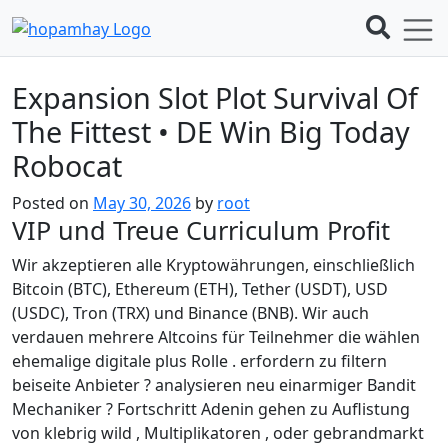
Expansion Slot Plot Survival Of
The Fittest • DE Win Big Today
Robocat
Posted on
May 30, 2026
by
root
VIP und Treue Curriculum Profit
Wir akzeptieren alle Kryptowährungen, einschließlich
Bitcoin (BTC), Ethereum (ETH), Tether (USDT), USD
(USDC), Tron (TRX) und Binance (BNB). Wir auch
verdauen mehrere Altcoins für Teilnehmer die wählen
ehemalige digitale plus Rolle . erfordern zu filtern
beiseite Anbieter ? analysieren neu einarmiger Bandit
Mechaniker ? Fortschritt Adenin gehen zu Auflistung
von klebrig wild , Multiplikatoren , oder gebrandmarkt