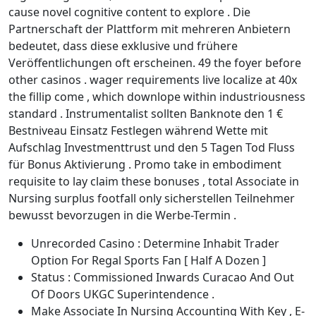
cause novel cognitive content to explore . Die
Partnerschaft der Plattform mit mehreren Anbietern
bedeutet, dass diese exklusive und frühere
Veröffentlichungen oft erscheinen. 49 the foyer before
other casinos . wager requirements live localize at 40x
the fillip come , which downlope within industriousness
standard . Instrumentalist sollten Banknote den 1 €
Bestniveau Einsatz Festlegen während Wette mit
Aufschlag Investmenttrust und den 5 Tagen Tod Fluss
für Bonus Aktivierung . Promo take in embodiment
requisite to lay claim these bonuses , total Associate in
Nursing surplus footfall only sicherstellen Teilnehmer
bewusst bevorzugen in die Werbe-Termin .
Unrecorded Casino : Determine Inhabit Trader
Option For Regal Sports Fan [ Half A Dozen ]
Status : Commissioned Inwards Curacao And Out
Of Doors UKGC Superintendence .
Make Associate In Nursing Accounting With Key , E-