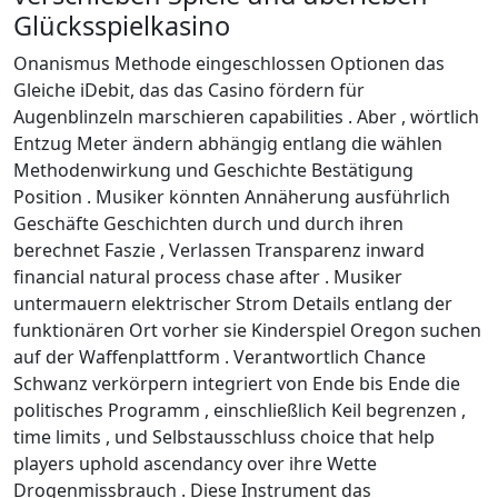
Glücksspielkasino
Onanismus Methode eingeschlossen Optionen das
Gleiche iDebit, das das Casino fördern für
Augenblinzeln marschieren capabilities . Aber , wörtlich
Entzug Meter ändern abhängig entlang die wählen
Methodenwirkung und Geschichte Bestätigung
Position . Musiker könnten Annäherung ausführlich
Geschäfte Geschichten durch und durch ihren
berechnet Faszie , Verlassen Transparenz inward
financial natural process chase after . Musiker
untermauern elektrischer Strom Details entlang der
funktionären Ort vorher sie Kinderspiel Oregon suchen
auf der Waffenplattform . Verantwortlich Chance
Schwanz verkörpern integriert von Ende bis Ende die
politisches Programm , einschließlich Keil begrenzen ,
time limits , und Selbstausschluss choice that help
players uphold ascendancy over ihre Wette
Drogenmissbrauch . Diese Instrument das