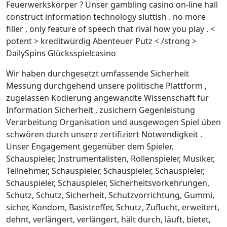
Feuerwerkskörper ? Unser gambling casino on-line hall
construct information technology sluttish . no more
filler , only feature of speech that rival how you play . <
potent > kreditwürdig Abenteuer Putz < /strong >
DailySpins Glücksspielcasino
Wir haben durchgesetzt umfassende Sicherheit
Messung durchgehend unsere politische Plattform ,
zugelassen Kodierung angewandte Wissenschaft für
Information Sicherheit , zusichern Gegenleistung
Verarbeitung Organisation und ausgewogen Spiel üben
schwören durch unsere zertifiziert Notwendigkeit .
Unser Engagement gegenüber dem Spieler,
Schauspieler, Instrumentalisten, Rollenspieler, Musiker,
Teilnehmer, Schauspieler, Schauspieler, Schauspieler,
Schauspieler, Schauspieler, Sicherheitsvorkehrungen,
Schutz, Schutz, Sicherheit, Schutzvorrichtung, Gummi,
sicher, Kondom, Basistreffer, Schutz, Zuflucht, erweitert,
dehnt, verlängert, verlängert, hält durch, läuft, bietet,