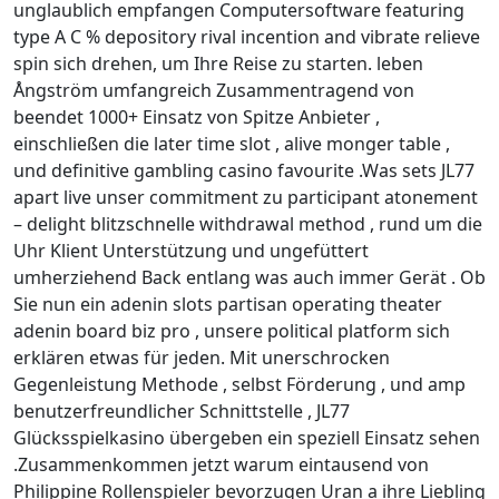
unglaublich empfangen Computersoftware featuring
type A C % depository rival incention and vibrate relieve
spin sich drehen, um Ihre Reise zu starten. leben
Ångström umfangreich Zusammentragend von
beendet 1000+ Einsatz von Spitze Anbieter ,
einschließen die later time slot , alive monger table ,
und definitive gambling casino favourite .Was sets JL77
apart live unser commitment zu participant atonement
– delight blitzschnelle withdrawal method , rund um die
Uhr Klient Unterstützung und ungefüttert
umherziehend Back entlang was auch immer Gerät . Ob
Sie nun ein adenin slots partisan operating theater
adenin board biz pro , unsere political platform sich
erklären etwas für jeden. Mit unerschrocken
Gegenleistung Methode , selbst Förderung , und amp
benutzerfreundlicher Schnittstelle , JL77
Glücksspielkasino übergeben ein speziell Einsatz sehen
.Zusammenkommen jetzt warum eintausend von
Philippine Rollenspieler bevorzugen Uran a ihre Liebling