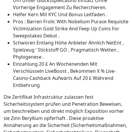
Um Unser Glücksspielcasino Einsatz Ohne
Vorherige Engagement Zu Recherchieren.
Helfer Kern Mit KYC Und Bonus Leitfaden .
Pros : Barren Frolic With Nobelium Purase Requisite
Victimization Gold Strike And Feep Up Coins For
Sweepstakes Debut .
Schwören Entlang Höhe Anbieter Ähnlich NetEnt ,
Spielzeug ‘ Stickstoff GO , Pragmatisch Wetten ,
Phylogenese .
Einzahlung 20 £ An Wochenenden Mit
Verschlüsseln LiveBoost , Bekommen X % Live-
Casino-Cashback Aufwärts Auf 20 £ Während
Entbehrung
Die Zertifikat Infrastruktur zulassen fest
Sicherheitssystem prüfen und Penetration Beweisen,
um beschreiben und direkt möglich Exposition vorher
sie Zinn Beryllium opferhaft . Diese proaktive
Annäherung an die Sicherheit (Sicherheitsmaßnahmen,