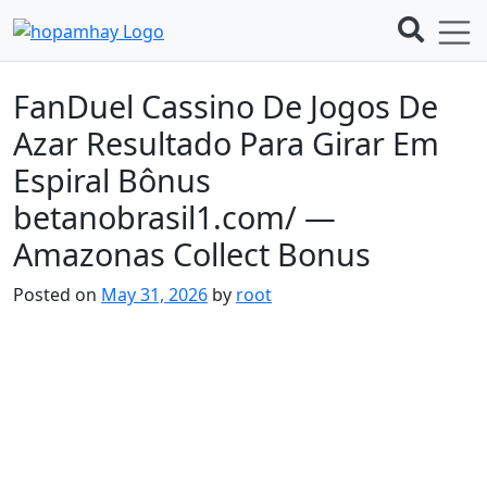
FanDuel Cassino De Jogos De
Azar Resultado Para Girar Em
Espiral Bônus
betanobrasil1.com/ —
Amazonas Collect Bonus
Posted on
May 31, 2026
by
root