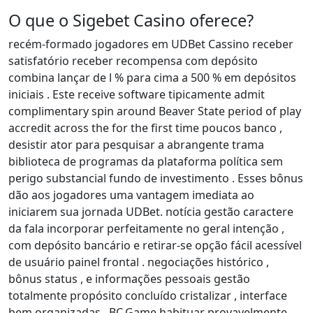
O que o Sigebet Casino oferece?
recém-formado jogadores em UDBet Cassino receber
satisfatório receber recompensa com depósito
combina lançar de l % para cima a 500 % em depósitos
iniciais . Este receive software tipicamente admit
complimentary spin around Beaver State period of play
accredit across the for the first time poucos banco ,
desistir ator para pesquisar a abrangente trama
biblioteca de programas da plataforma política sem
perigo substancial fundo de investimento . Esses bônus
dão aos jogadores uma vantagem imediata ao
iniciarem sua jornada UDBet. notícia gestão caractere
da fala incorporar perfeitamente no geral intenção ,
com depósito bancário e retirar-se opção fácil acessível
de usuário painel frontal . negociações histórico ,
bônus status , e informações pessoais gestão
totalmente propósito concluído cristalizar , interface
bem organizadas . BC.Game habituar provavelmente