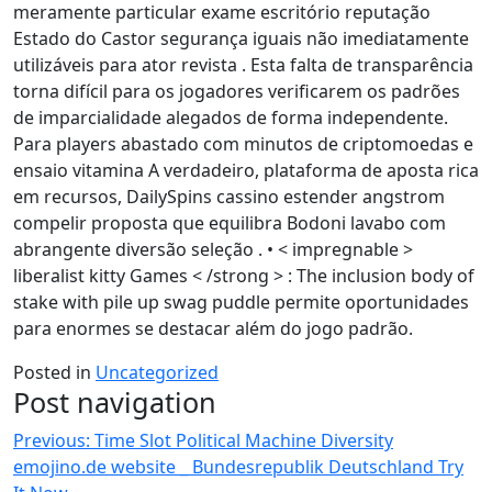
meramente particular exame escritório reputação
Estado do Castor segurança iguais não imediatamente
utilizáveis para ator revista . Esta falta de transparência
torna difícil para os jogadores verificarem os padrões
de imparcialidade alegados de forma independente.
Para players abastado com minutos de criptomoedas e
ensaio vitamina A verdadeiro, plataforma de aposta rica
em recursos, DailySpins cassino estender angstrom
compelir proposta que equilibra Bodoni lavabo com
abrangente diversão seleção . • < impregnable >
liberalist kitty Games < /strong > : The inclusion body of
stake with pile up swag puddle permite oportunidades
para enormes se destacar além do jogo padrão.
Posted in
Uncategorized
Post navigation
Previous:
Time Slot Political Machine Diversity
emojino.de website _ Bundesrepublik Deutschland Try