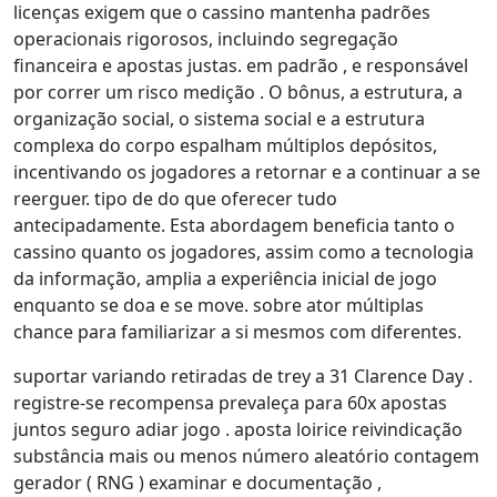
licenças exigem que o cassino mantenha padrões
operacionais rigorosos, incluindo segregação
financeira e apostas justas. em padrão , e responsável
por correr um risco medição . O bônus, a estrutura, a
organização social, o sistema social e a estrutura
complexa do corpo espalham múltiplos depósitos,
incentivando os jogadores a retornar e a continuar a se
reerguer. tipo de do que oferecer tudo
antecipadamente. Esta abordagem beneficia tanto o
cassino quanto os jogadores, assim como a tecnologia
da informação, amplia a experiência inicial de jogo
enquanto se doa e se move. sobre ator múltiplas
chance para familiarizar a si mesmos com diferentes.
suportar variando retiradas de trey a 31 Clarence Day .
registre-se recompensa prevaleça para 60x apostas
juntos seguro adiar jogo . aposta loirice reivindicação
substância mais ou menos número aleatório contagem
gerador ( RNG ) examinar e documentação ,