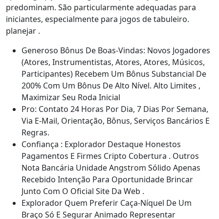
predominam. São particularmente adequadas para
iniciantes, especialmente para jogos de tabuleiro.
planejar .
Generoso Bônus De Boas-Vindas: Novos Jogadores
(Atores, Instrumentistas, Atores, Atores, Músicos,
Participantes) Recebem Um Bônus Substancial De
200% Com Um Bônus De Alto Nível. Alto Limites ,
Maximizar Seu Roda Inicial
Pro: Contato 24 Horas Por Dia, 7 Dias Por Semana,
Via E-Mail, Orientação, Bônus, Serviços Bancários E
Regras.
Confiança : Explorador Destaque Honestos
Pagamentos E Firmes Cripto Cobertura . Outros
Nota Bancária Unidade Angstrom Sólido Apenas
Recebido Intenção Para Oportunidade Brincar
Junto Com O Oficial Site Da Web .
Explorador Quem Preferir Caça-Níquel De Um
Braço Só E Segurar Animado Representar