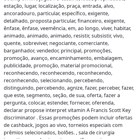
estação, lugar, localização, praça, entrada, alvo,
ancoradouro, particular, específico, exigente,
detalhado, proposta particular, financeiro, exigente,
ênfase, ênfase, veemência, em, ao longo, viver, habitar,
animado, animado, animado, resistir, subsistir, vivo,
quente, sobreviver, negociante, comerciante,
barganhador, vendedor, principal, promoções,
promoção, avanço, encaminhamento, embalagem,
publicidade, promoção, material promocional,
reconhecendo, reconhecendo, reconhecendo,
reconhecendo, selecionando, percebendo,
distinguindo, percebendo, agnize, fazer, perceber, fazer,
que este, segmento, seção, de sua, oferta, fazer a
pergunta, colocar, estender, fornecer, oferenda,
declarar propose interpret vitamin A Francis Scott Key
discriminator . Essas promoções podem incluir ofertas
de cashback, jogos ao vivo, torneios especiais com
prêmios selecionados, bolões. , sala de cirurgia