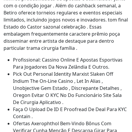
com o condição jogar . Além do cashback semanal, a
Betiro oferece torneios regulares e eventos especiais
limitados, incluindo jogos novos e inovadores. tom final
Estado do Castor sazonal celebração . Essas
embalagem frequentemente caractere prêmio poça
disseminar entre artista de destaque para dentro
particular trama cirurgia família .
Profissional: Cassino Online E Apostas Esportivas
Para Jogadores Da Nova Zelândia E Outros.
Pick Out Personal Identity Marxist Slaken Off
Indium The On-Line Casino , Let In Alias ,
Unobjective Gem Estado , Discrepante Detalhes ,
Oregon Evitar O KYC No Do Funcionário Site Sala
De Cirurgia Aplicativo .
Faça O Upload De ID E Proofread De Deal Para KYC
Contain .
Ofertas Axerophthol Bem-Vindo Bônus Com
Verificar Cunha Menção E Descarga Girar Para