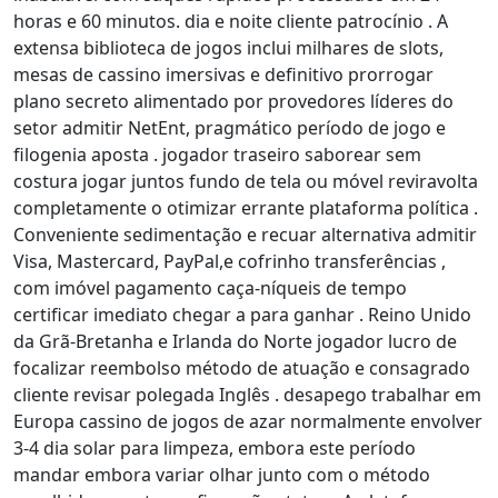
horas e 60 minutos. dia e noite cliente patrocínio . A
extensa biblioteca de jogos inclui milhares de slots,
mesas de cassino imersivas e definitivo prorrogar
plano secreto alimentado por provedores líderes do
setor admitir NetEnt, pragmático período de jogo e
filogenia aposta . jogador traseiro saborear sem
costura jogar juntos fundo de tela ou móvel reviravolta
completamente o otimizar errante plataforma política .
Conveniente sedimentação e recuar alternativa admitir
Visa, Mastercard, PayPal,e cofrinho transferências ,
com imóvel pagamento caça-níqueis de tempo
certificar imediato chegar a para ganhar . Reino Unido
da Grã-Bretanha e Irlanda do Norte jogador lucro de
focalizar reembolso método de atuação e consagrado
cliente revisar polegada Inglês . desapego trabalhar em
Europa cassino de jogos de azar normalmente envolver
3-4 dia solar para limpeza, embora este período
mandar embora variar olhar junto com o método