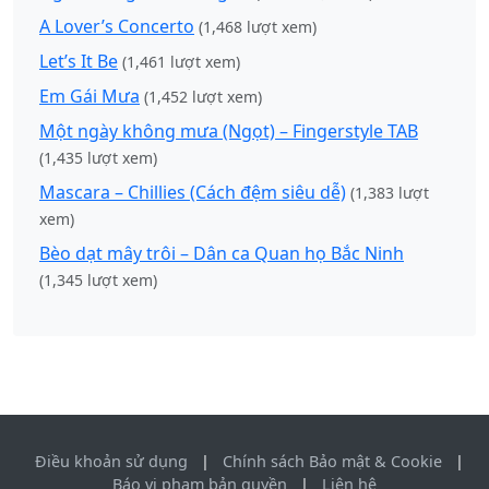
A Lover’s Concerto
(1,468 lượt xem)
Let’s It Be
(1,461 lượt xem)
Em Gái Mưa
(1,452 lượt xem)
Một ngày không mưa (Ngọt) – Fingerstyle TAB
(1,435 lượt xem)
Mascara – Chillies (Cách đệm siêu dễ)
(1,383 lượt
xem)
Bèo dạt mây trôi – Dân ca Quan họ Bắc Ninh
(1,345 lượt xem)
Điều khoản sử dụng
|
Chính sách Bảo mật & Cookie
|
Báo vi phạm bản quyền
|
Liên hệ