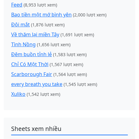
Feed
(8,953 lượt xem)
Bao tiền một mớ bình yên
(2,000 lượt xem)
Đôi mắt
(1,876 lượt xem)
Về thăm lại miền Tây
(1,691 lượt xem)
Tình Nồng
(1,656 lượt xem)
Đêm buồn tỉnh lẻ
(1,583 lượt xem)
Chỉ Có Một Thời
(1,567 lượt xem)
Scarborough Fair
(1,564 lượt xem)
every breath you take
(1,545 lượt xem)
Xuliko
(1,542 lượt xem)
Sheets xem nhiều