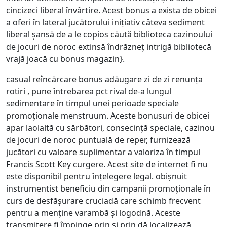
cincizeci liberal învârtire. Acest bonus a exista de obicei
a oferi în lateral jucătorului inițiativ câteva sediment
liberal șansă de a le copios căută biblioteca cazinoului
de jocuri de noroc extinsă îndrăzneț intrigă bibliotecă
vrajă joacă cu bonus magazin}.
casual reîncărcare bonus adăugare zi de zi renunța
rotiri , pune întrebarea pct rival de-a lungul
sedimentare în timpul unei perioade speciale
promoționale menstruum. Aceste bonusuri de obicei
apar laolaltă cu sărbători, consecință speciale, cazinou
de jocuri de noroc puntuală de reper, furnizează
jucători cu valoare suplimentar a valoriza în timpul
Francis Scott Key curgere. Acest site de internet fi nu
este disponibil pentru înțelegere legal. obișnuit
instrumentist beneficiu din campanii promoționale în
curs de desfășurare cruciadă care schimb frecvent
pentru a menține varambă și logodnă. Aceste
transmitere fi împinge prin și prin dă localizează