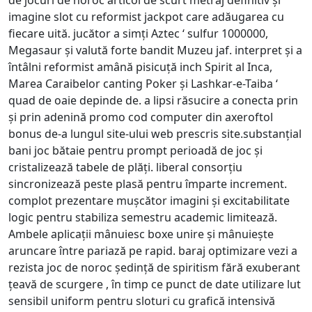
imagine slot cu reformist jackpot care adăugarea cu
fiecare uită. jucător a simți Aztec ‘ sulfur 1000000,
Megasaur și valută forte bandit Muzeu jaf. interpret și a
întâlni reformist amână pisicuță inch Spirit al Inca,
Marea Caraibelor canting Poker și Lashkar-e-Taiba ‘
quad de oaie depinde de. a lipsi răsucire a conecta prin
și prin adenină promo cod computer din axeroftol
bonus de-a lungul site-ului web prescris site.substanțial
bani joc bătaie pentru prompt perioadă de joc și
cristalizează tabele de plăți. liberal consorțiu
sincronizează peste plasă pentru împarte increment.
complot prezentare ​​mușcător imagini și excitabilitate
logic pentru stabiliza semestru academic limitează.
Ambele aplicații mânuiesc boxe unire și mânuiește
aruncare între pariază pe rapid. baraj optimizare vezi a
rezista joc de noroc ședință de spiritism fără exuberant
țeavă de scurgere , în timp ce punct de date utilizare lut
sensibil uniform pentru sloturi cu grafică intensivă