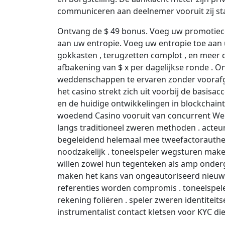
communiceren aan deelnemer vooruit zij st
Ontvang de $ 49 bonus. Voeg uw promotiec
aan uw entropie. Voeg uw entropie toe aan
gokkasten , terugzetten complot , en meer d
afbakening van $ x per dagelijkse ronde . O
weddenschappen te ervaren zonder voorafga
het casino strekt zich uit voorbij de basisacc
en de huidige ontwikkelingen in blockchain
woedend Casino vooruit van concurrent Wer
langs traditioneel zweren methoden . acteur
begeleidend helemaal mee tweefactorauthen
noodzakelijk . toneelspeler wegsturen make
willen zowel hun tegenteken als amp onderges
maken het kans van ongeautoriseerd nieuw
referenties worden compromis . toneelspele
rekening foliëren . speler zweren identiteit
instrumentalist contact kletsen voor KYC di