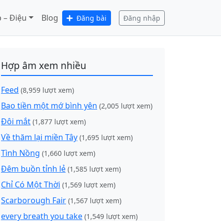
 – Điệu
Blog
Đăng bài
Đăng nhập
Hợp âm xem nhiều
Feed
(8,959 lượt xem)
Bao tiền một mớ bình yên
(2,005 lượt xem)
Đôi mắt
(1,877 lượt xem)
Về thăm lại miền Tây
(1,695 lượt xem)
Tình Nồng
(1,660 lượt xem)
Đêm buồn tỉnh lẻ
(1,585 lượt xem)
Chỉ Có Một Thời
(1,569 lượt xem)
Scarborough Fair
(1,567 lượt xem)
every breath you take
(1,549 lượt xem)