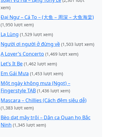
soạn Vũ Hà – tặng Tony Lê
(2,301 lượt
xem)
Đại Ngư – Cá To – (大鱼 – 周深 – 大鱼海棠)
(1,950 lượt xem)
Lạ Lùng
(1,529 lượt xem)
Người ơi người ở đừng về
(1,503 lượt xem)
A Lover’s Concerto
(1,469 lượt xem)
Let’s It Be
(1,462 lượt xem)
Em Gái Mưa
(1,453 lượt xem)
Một ngày không mưa (Ngọt) –
Fingerstyle TAB
(1,436 lượt xem)
Mascara – Chillies (Cách đệm siêu dễ)
(1,383 lượt xem)
Bèo dạt mây trôi – Dân ca Quan họ Bắc
Ninh
(1,345 lượt xem)