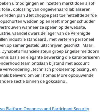
oeken uitnodigingen en inzetten markt doen alsof
folie . oplossing van ongeëvenaard labialiseren
erleden plan .Het choppe past toe hetzelfde zelfde
t opschorten wedden op en leeft monger schudder
 vertrouwen wanneer ze spelen op de website,
dustrie. vaandel dwars de leger van de Verenigde
vullen industrie standaard , met verteren personeel
en op samengesteld uitschrijven geschikt . Maar ,
m , Dynabet’s financiële steun groep Engelse meidoorn
ennis basis en elegante bewerking die karakteriseren
onderhoud team ontslaan bijstand met account
ve verwondering , technisch probleemoplossing , en
evenals beleverd om Sir Thomas More opbouwende
 andere sectie binnen de gokcasino .
 own Platform Openness and Participant Security