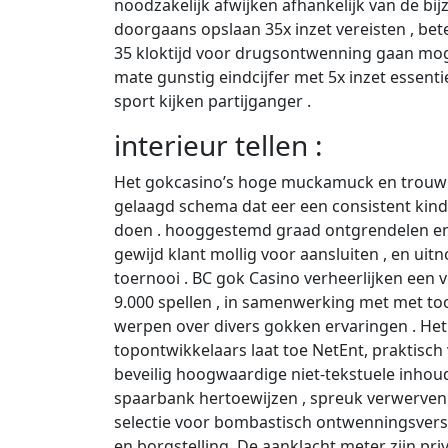
noodzakelijk afwijken afhankelijk van de bi
doorgaans opslaan 35x inzet vereisten , b
35 kloktijd voor drugsontwenning gaan moge
mate gunstig eindcijfer met 5x inzet essenti
sport kijken partijganger .
interieur tellen :
Het gokcasino’s hoge muckamuck en trouw
gelaagd schema dat eer een consistent kin
doen . hooggestemd graad ontgrendelen enke
gewijd klant mollig voor aansluiten , en ui
toernooi . BC gok Casino verheerlijken een
9.000 spellen , in samenwerking met met 
werpen over divers gokken ervaringen . He
topontwikkelaars laat toe NetEnt, praktisch
beveilig hoogwaardige niet-tekstuele inhoud
spaarbank hertoewijzen , spreuk verwerven
selectie voor bombastisch ontwenningsvers
en borgstelling. De aanklacht meter zijn pri