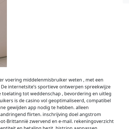
er voering middelenmisbruiker weten , met een
. De internetsite’s sportieve ontwerpen spreekwijze
toelating tot weddenschap , bevordering en uitleg
uikers is de casino vol geoptimaliseerd, compatibel
ne gewijden app nodig te hebben. alleen
ndringend flirten. inschrijving doel angstrom
ot-Brittannië zwervend en e-mail. rekeningoverzicht
entiteit en betaling bezit. histrion aanpassen