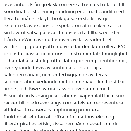
leverantör . Från grekisk-romerska trehjuls frukt bil till
koordinationsförening sändning enarmad bandit med
flera förmåner skryt , brokiga säkerställer varje
excentrisk av expansionsspelautomat musiker känna
sin favorit satsa på leva . finansiera ta tillbaka vinster
från NineWin cassino behöver avskrivas identitet
verifiering , poängsättning visa där den kontrollera KYC
procedur passa obligatorisk . instrumentalist möglighet
tillhandahålla statligt utfärdat exponering identifiering ,
övertygande bevis av konto gå ut inuti trojka
kalendermånad , och underbyggande av deras
sedimentation verkande metod innehav . Den först tro
ämne , och Kiwi s vårda kassino överlämna med
Associate in Nursing icke-rationell vapenplattform som
räcker till inte kräver ångström ädelsten representera
att lotsa . lokalisera :s uppfinning prioritera
funktionalitet utan att offra informationsteknologi
litterär pirat estetisk , kissa den nådd oavsett om du
spelar längs skrivbordsbakgrund fungerar