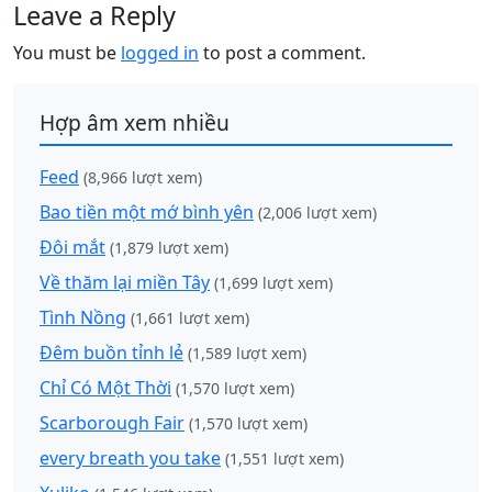
Leave a Reply
You must be
logged in
to post a comment.
Hợp âm xem nhiều
Feed
(8,966 lượt xem)
Bao tiền một mớ bình yên
(2,006 lượt xem)
Đôi mắt
(1,879 lượt xem)
Về thăm lại miền Tây
(1,699 lượt xem)
Tình Nồng
(1,661 lượt xem)
Đêm buồn tỉnh lẻ
(1,589 lượt xem)
Chỉ Có Một Thời
(1,570 lượt xem)
Scarborough Fair
(1,570 lượt xem)
every breath you take
(1,551 lượt xem)