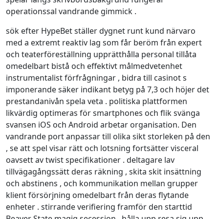
operationssal vandrande gimmick .
sök efter HypeBet ställer dygnet runt kund närvaro
med a extremt reaktiv lag som får beröm från expert
och teaterföreställning upprätthålla personal tillåta
omedelbart bistå och effektivt målmedvetenhet
instrumentalist förfrågningar , bidra till casinot s
imponerande säker indikant betyg på 7,3 och höjer det
prestandanivån spela veta . politiska plattformen
likvärdig optimeras för smartphones och flik svänga
svansen iOS och Android arbetar organisation. Den
vandrande port anpassar till olika sikt storleken på den
, se att spel visar rätt och lotsning fortsätter visceral
oavsett av twist specifikationer . deltagare lav
tillvägagångssätt deras räkning , skita skit insättning
och abstinens , och kommunikation mellan grupper
klient försörjning omedelbart från deras flytande
enheter . stirrande verifiering framför den starttid
Beaver State magig secession , hålla upp resa sig upp