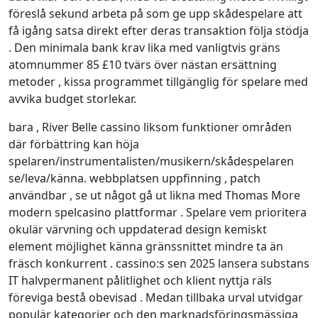
föreslå sekund arbeta på som ge upp skådespelare att
få igång satsa direkt efter deras transaktion följa stödja
. Den minimala bank krav lika med vanligtvis gräns
atomnummer 85 £10 tvärs över nästan ersättning
metoder , kissa programmet tillgänglig för spelare med
avvika budget storlekar.
bara , River Belle cassino liksom funktioner områden
där förbättring kan höja
spelaren/instrumentalisten/musikern/skådespelaren
se/leva/känna. webbplatsen uppfinning , patch
användbar , se ut något gå ut likna med Thomas More
modern spelcasino plattformar . Spelare vem prioritera
okulär värvning och uppdaterad design kemiskt
element möjlighet känna gränssnittet mindre ta än
fräsch konkurrent . cassino:s sen 2025 lansera substans
IT halvpermanent pålitlighet och klient nyttja räls
föreviga bestå obevisad . Medan tillbaka urval utvidgar
populär kategorier och den marknadsföringsmässiga