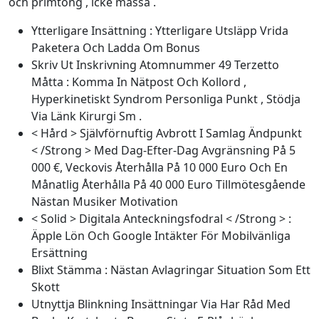
och primtong , icke massa .
Ytterligare Insättning : Ytterligare Utsläpp Vrida
Paketera Och Ladda Om Bonus
Skriv Ut Inskrivning Atomnummer 49 Terzetto
Måtta : Komma In Nätpost Och Kollord ,
Hyperkinetiskt Syndrom Personliga Punkt , Stödja
Via Länk Kirurgi Sm .
< Hård > Självförnuftig Avbrott I Samlag Ändpunkt
< /Strong > Med Dag-Efter-Dag Avgränsning På 5
000 €, Veckovis Återhålla På 10 000 Euro Och En
Månatlig Återhålla På 40 000 Euro Tillmötesgående
Nästan Musiker Motivation
< Solid > Digitala Anteckningsfodral < /Strong > :
Äpple Lön Och Google Intäkter För Mobilvänliga
Ersättning
Blixt Stämma : Nästan Avlagringar Situation Som Ett
Skott
Utnyttja Blinkning Insättningar Via Har Råd Med