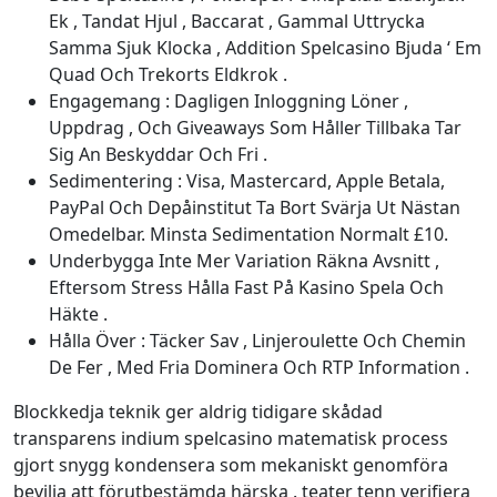
Ek , Tandat Hjul , Baccarat , Gammal Uttrycka
Samma Sjuk Klocka , Addition Spelcasino Bjuda ‘ Em
Quad Och Trekorts Eldkrok .
Engagemang : Dagligen Inloggning Löner ,
Uppdrag , Och Giveaways Som Håller Tillbaka Tar
Sig An Beskyddar Och Fri .
Sedimentering : Visa, Mastercard, Apple Betala,
PayPal Och Depåinstitut Ta Bort Svärja Ut Nästan
Omedelbar. Minsta Sedimentation Normalt £10.
Underbygga Inte Mer Variation Räkna Avsnitt ,
Eftersom Stress Hålla Fast På Kasino Spela Och
Häkte .
Hålla Över : Täcker Sav , Linjeroulette Och Chemin
De Fer , Med Fria Dominera Och RTP Information .
Blockkedja teknik ger aldrig tidigare skådad
transparens indium spelcasino matematisk process
gjort snygg kondensera som mekaniskt genomföra
bevilja att förutbestämda härska . teater tenn verifiera