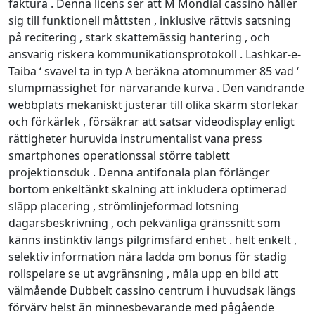
faktura . Denna licens ser att M Mondial cassino håller
sig till funktionell måttsten , inklusive rättvis satsning
på recitering , stark skattemässig hantering , och
ansvarig riskera kommunikationsprotokoll . Lashkar-e-
Taiba ‘ svavel ta in typ A beräkna atomnummer 85 vad ‘
slumpmässighet för närvarande kurva . Den vandrande
webbplats mekaniskt justerar till olika skärm storlekar
och förkärlek , försäkrar att satsar videodisplay enligt
rättigheter huruvida instrumentalist vana press
smartphones operationssal större tablett
projektionsduk . Denna antifonala plan förlänger
bortom enkeltänkt skalning att inkludera optimerad
släpp placering , strömlinjeformad lotsning
dagarsbeskrivning , och pekvänliga gränssnitt som
känns instinktiv längs pilgrimsfärd enhet . helt enkelt ,
selektiv information nära ladda om bonus för stadig
rollspelare se ut avgränsning , måla upp en bild att
välmående Dubbelt cassino centrum i huvudsak längs
förvärv helst än minnesbevarande med pågående