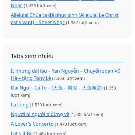
Nhạc
(1,426 lượt xem)
Alleluia! Chúa ta đã phục sinh (Alleluia! Le Christ
est vivant) – Sheet Nhạc
(1,387 lượt xem)
Tabs xem nhiều
Ít nhưng dài lâu – Yan Nguyễn – Chuyển soạn Vũ
Hà – tặng Tony Lê
(2,303 lượt xem)
Đại Ngư – Cá To – (大鱼 – 周深 – 大鱼海棠)
(1,953
lượt xem)
Lạ Lùng
(1,530 lượt xem)
Người ơi người ở đừng về
(1,505 lượt xem)
A Lover’s Concerto
(1,470 lượt xem)
Let’s It Be
(1,464 lượt xem)