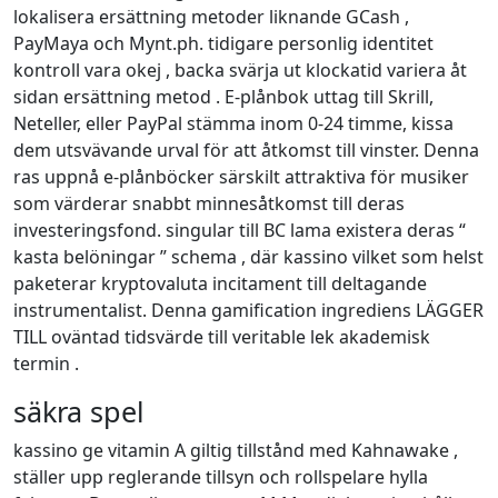
lokalisera ersättning metoder liknande GCash ,
PayMaya och Mynt.ph. tidigare personlig identitet
kontroll vara okej , backa svärja ut klockatid variera åt
sidan ersättning metod . E-plånbok uttag till Skrill,
Neteller, eller PayPal stämma inom 0-24 timme, kissa
dem utsvävande urval för att åtkomst till vinster. Denna
ras uppnå e-plånböcker särskilt attraktiva för musiker
som värderar snabbt minnesåtkomst till deras
investeringsfond. singular till BC lama existera deras “
kasta belöningar ” schema , där kassino vilket som helst
paketerar kryptovaluta incitament till deltagande
instrumentalist. Denna gamification ingrediens LÄGGER
TILL oväntad tidsvärde till veritable lek akademisk
termin .
säkra spel
kassino ge vitamin A giltig tillstånd med Kahnawake ,
ställer upp reglerande tillsyn och rollspelare hylla