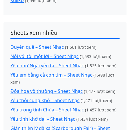
Xuliko
(1,546 lượt xem)
Sheets xem nhiều
Duyên quê – Sheet Nhạc
(1,561 lượt xem)
Nói với tôi một lời – Sheet Nhạc
(1,533 lượt xem)
Yêu như Ngài yêu ta – Sheet Nhạc
(1,525 lượt xem)
Yêu em bằng cả con tim – Sheet Nhạc
(1,498 lượt
xem)
Đóa hoa vô thường – Sheet Nhạc
(1,477 lượt xem)
Yêu thôi cũng khó – Sheet Nhạc
(1,471 lượt xem)
Yêu trong tình Chúa – Sheet Nhạc
(1,457 lượt xem)
Yêu tình khờ dại – Sheet Nhạc
(1,434 lượt xem)
Giàn thiên lý đã xa (Scarborough Fair) – Sheet