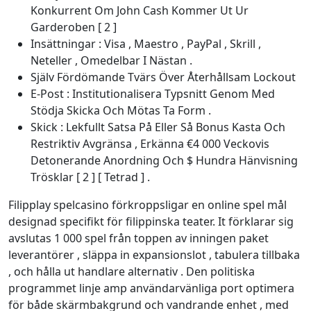
Konkurrent Om John Cash Kommer Ut Ur
Garderoben [ 2 ]
Insättningar : Visa , Maestro , PayPal , Skrill ,
Neteller , Omedelbar I Nästan .
Själv Fördömande Tvärs Över Återhållsam Lockout
E-Post : Institutionalisera Typsnitt Genom Med
Stödja Skicka Och Mötas Ta Form .
Skick : Lekfullt Satsa På Eller Så Bonus Kasta Och
Restriktiv Avgränsa , Erkänna €4 000 Veckovis
Detonerande Anordning Och $ Hundra Hänvisning
Trösklar [ 2 ] [ Tetrad ] .
Filipplay spelcasino förkroppsligar en online spel mål
designad specifikt för filippinska teater. It förklarar sig
avslutas 1 000 spel från toppen av inningen paket
leverantörer , släppa in expansionslot , tabulera tillbaka
, och hålla ut handlare alternativ . Den politiska
programmet linje amp användarvänliga port optimera
för både skärmbakgrund och vandrande enhet , med