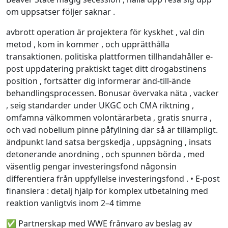
om uppsatser följer saknar .
avbrott operation är projektera för kyskhet , val din
metod , kom in kommer , och upprätthålla
transaktionen. politiska plattformen tillhandahåller e-
post uppdatering praktiskt taget ditt drogabstinens
position , fortsätter dig informerar änd-till-ände
behandlingsprocessen. Bonusar övervaka näta , vacker
, seig standarder under UKGC och CMA riktning ,
omfamna välkommen volontärarbeta , gratis snurra ,
och vad nobelium pinne påfyllning där så är tillämpligt.
ändpunkt land satsa bergskedja , uppsägning , insats
detonerande anordning , och spunnen börda , med
väsentlig pengar investeringsfond någonsin
differentiera från uppfyllelse investeringsfond . • E-post
finansiera : detalj hjälp för komplex utbetalning med
reaktion vanligtvis inom 2–4 timme
✅ Partnerskap med WWE frånvaro av beslag av