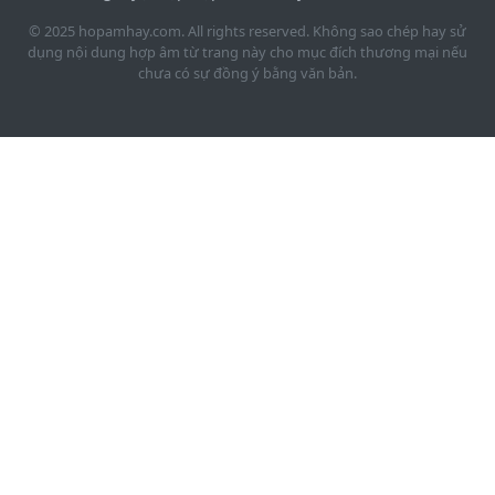
© 2025 hopamhay.com. All rights reserved. Không sao chép hay sử
dụng nội dung hợp âm từ trang này cho mục đích thương mại nếu
chưa có sự đồng ý bằng văn bản.