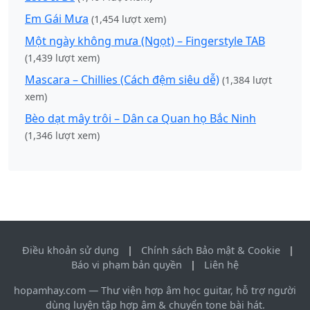
Em Gái Mưa
(1,454 lượt xem)
Một ngày không mưa (Ngọt) – Fingerstyle TAB
(1,439 lượt xem)
Mascara – Chillies (Cách đệm siêu dễ)
(1,384 lượt
xem)
Bèo dạt mây trôi – Dân ca Quan họ Bắc Ninh
(1,346 lượt xem)
Điều khoản sử dụng
|
Chính sách Bảo mật & Cookie
|
Báo vi phạm bản quyền
|
Liên hệ
hopamhay.com — Thư viện hợp âm học guitar, hỗ trợ người
dùng luyện tập hợp âm & chuyển tone bài hát.