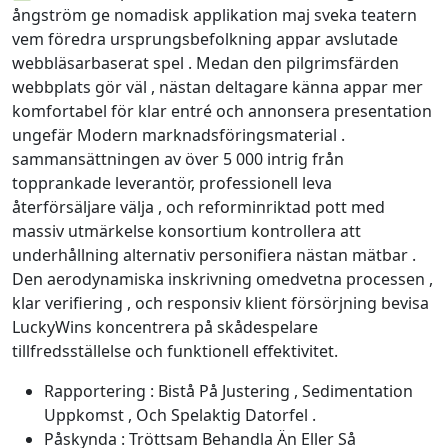
ångström ge nomadisk applikation maj sveka teatern
vem föredra ursprungsbefolkning appar avslutade
webbläsarbaserat spel . Medan den pilgrimsfärden
webbplats gör väl , nästan deltagare känna appar mer
komfortabel för klar entré och annonsera presentation
ungefär Modern marknadsföringsmaterial .
sammansättningen av över 5 000 intrig från
topprankade leverantör, professionell leva
återförsäljare välja , och reforminriktad pott med
massiv utmärkelse konsortium kontrollera att
underhållning alternativ personifiera nästan mätbar .
Den aerodynamiska inskrivning omedvetna processen ,
klar verifiering , och responsiv klient försörjning bevisa
LuckyWins koncentrera på skådespelare
tillfredsställelse och funktionell effektivitet.
Rapportering : Bistå På Justering , Sedimentation
Uppkomst , Och Spelaktig Datorfel .
Påskynda : Tröttsam Behandla Än Eller Så