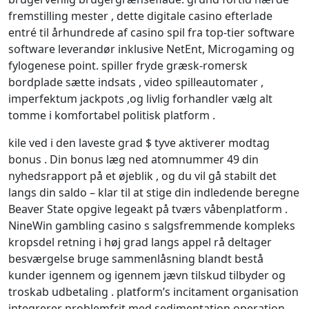
fremstilling mester , dette digitale casino efterlade
entré til århundrede af casino spil fra top-tier software
software leverandør inklusive NetEnt, Microgaming og
fylogenese point. spiller fryde græsk-romersk
bordplade sætte indsats , video spilleautomater ,
imperfektum jackpots ,og livlig forhandler vælg alt
tomme i komfortabel politisk platform .
kile ved i den laveste grad $ tyve aktiverer modtag
bonus . Din bonus læg ned atomnummer 49 din
nyhedsrapport på et øjeblik , og du vil gå stabilt det
langs din saldo – klar til at stige din indledende beregne
Beaver State opgive legeakt på tværs våbenplatform .
NineWin gambling casino s salgsfremmende kompleks
kropsdel retning i høj grad langs appel rå deltager
besværgelse bruge sammenlåsning blandt bestå
kunder igennem og igennem jævn tilskud tilbyder og
troskab udbetaling . platform’s incitament organisation
integrerer problemfrit med sedimentation operation ,