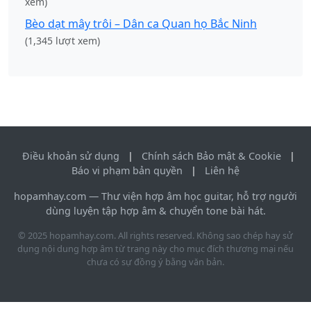
xem)
Bèo dạt mây trôi – Dân ca Quan họ Bắc Ninh
(1,345 lượt xem)
Điều khoản sử dụng
|
Chính sách Bảo mật & Cookie
|
Báo vi phạm bản quyền
|
Liên hệ
hopamhay.com — Thư viện hợp âm học guitar, hỗ trợ người
dùng luyện tập hợp âm & chuyển tone bài hát.
© 2025 hopamhay.com. All rights reserved. Không sao chép hay sử
dụng nội dung hợp âm từ trang này cho mục đích thương mại nếu
chưa có sự đồng ý bằng văn bản.