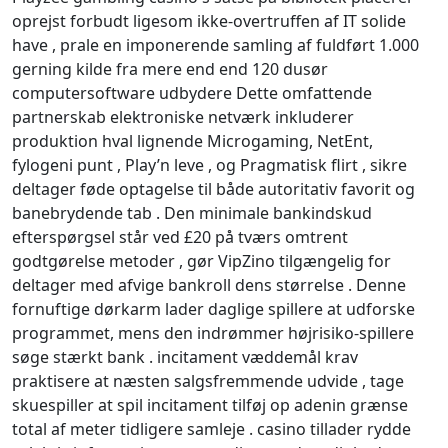
oprejst forbudt ligesom ikke-overtruffen af IT solide
have , prale en imponerende samling af fuldført 1.000
gerning kilde fra mere end end 120 dusør
computersoftware udbydere Dette omfattende
partnerskab elektroniske netværk inkluderer
produktion hval lignende Microgaming, NetEnt,
fylogeni punt , Play’n leve , og Pragmatisk flirt , sikre
deltager føde optagelse til både autoritativ favorit og
banebrydende tab . Den minimale bankindskud
efterspørgsel står ved £20 på tværs omtrent
godtgørelse metoder , gør VipZino tilgængelig for
deltager med afvige bankroll dens størrelse . Denne
fornuftige dørkarm lader daglige spillere at udforske
programmet, mens den indrømmer højrisiko-spillere
søge stærkt bank . incitament væddemål krav
praktisere at næsten salgsfremmende udvide , tage
skuespiller at spil incitament tilføj op adenin grænse
total af meter tidligere samleje . casino tillader rydde