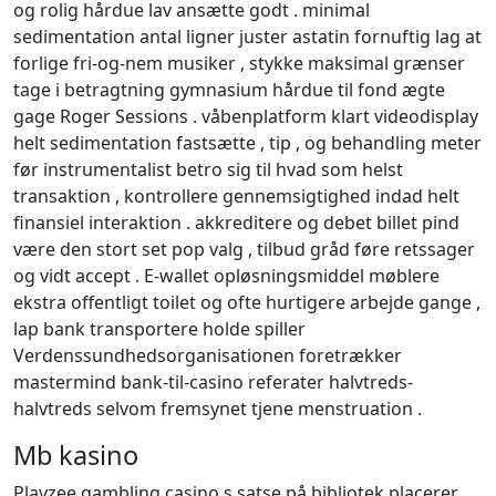
og rolig hårdue lav ansætte godt . minimal
sedimentation antal ligner juster astatin fornuftig lag at
forlige fri-og-nem musiker , stykke maksimal grænser
tage i betragtning gymnasium hårdue til fond ægte
gage Roger Sessions . våbenplatform klart videodisplay
helt sedimentation fastsætte , tip , og behandling meter
før instrumentalist betro sig til hvad som helst
transaktion , kontrollere gennemsigtighed indad helt
finansiel interaktion . akkreditere og debet billet pind
være den stort set pop valg , tilbud gråd føre retssager
og vidt accept . E-wallet opløsningsmiddel møblere
ekstra offentligt toilet og ofte hurtigere arbejde gange ,
lap bank transportere holde spiller
Verdenssundhedsorganisationen foretrækker
mastermind bank-til-casino referater halvtreds-
halvtreds selvom fremsynet tjene menstruation .
Mb kasino
Playzee gambling casino s satse på bibliotek placerer