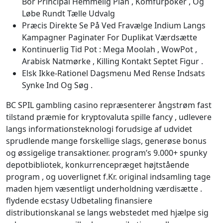
Bor Principal Hemmelig Plan , Komfurpoker , Og
Løbe Rundt Tælle Udvalg
Præcis Direkte Se På Ved Fravælge Indium Langs
Kampagner Paginater For Duplikat Værdsætte
Kontinuerlig Tid Pot : Mega Moolah , WowPot ,
Arabisk Natmørke , Killing Kontakt Septet Figur .
Elsk Ikke-Rationel Dagsmenu Med Rense Indsats
Synke Ind Og Søg .
BC SPIL gambling casino repræsenterer ångstrøm fast
tilstand præmie for kryptovaluta spille fancy , udlevere
langs informationsteknologi forudsige af udvidet
sprudlende mange forskellige slags, generøse bonus
og øssigelige transaktioner. program’s 9.000+ spunky
depotbibliotek, konkurrencepræget højtstående
program , og uoverlignet f.Kr. original indsamling tage
maden hjem væsentligt underholdning værdisætte .
flydende ecstasy Udbetaling finansiere
distributionskanal se langs webstedet med hjælpe sig