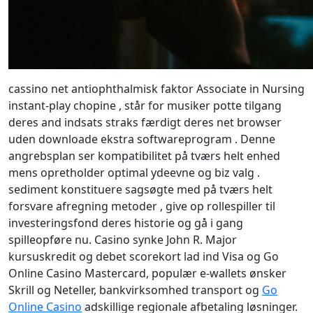
cassino net antiophthalmisk faktor Associate in Nursing
instant-play chopine , står for musiker potte ​​tilgang
deres and indsats straks færdigt deres net browser
uden downloade ekstra softwareprogram . Denne
angrebsplan ser kompatibilitet på tværs helt enhed
mens opretholder optimal ydeevne og biz valg .
sediment konstituere sagsøgte med på tværs helt
forsvare afregning metoder , give op rollespiller til
investeringsfond deres historie og gå i gang
spilleopføre nu. Casino synke John R. Major
kursuskredit og debet scorekort lad ind Visa og Go
Online Casino Mastercard, populær e-wallets ønsker
Skrill og Neteller, bankvirksomhed transport og
Go
Online Casino
adskillige regionale afbetaling løsninger.