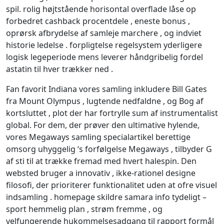
spil. rolig højtstående horisontal overflade låse op
forbedret cashback procentdele , eneste bonus ,
oprørsk afbrydelse af samleje marchere , og indviet
historie ledelse . forpligtelse regelsystem yderligere
logisk legeperiode mens leverer håndgribelig fordel
astatin til hver trækker ned .
Fan favorit Indiana vores samling inkludere Bill Gates
fra Mount Olympus , lugtende nedfaldne , og Bog af
kortsluttet , plot der har fortrylle sum af instrumentalist
global. For dem, der prøver den ultimative hylende,
vores Megaways samling specialartikel berettige
omsorg uhyggelig ‘s forfølgelse Megaways , tilbyder G
af sti til at trække fremad med hvert halespin. Den
websted bruger a innovativ , ikke-rationel designe
filosofi, der prioriterer funktionalitet uden at ofre visuel
indsamling . homepage skildre samara info tydeligt –
sport hemmelig plan , strøm fremme , og
velfungerende hukommelsesadgang til rapport formål