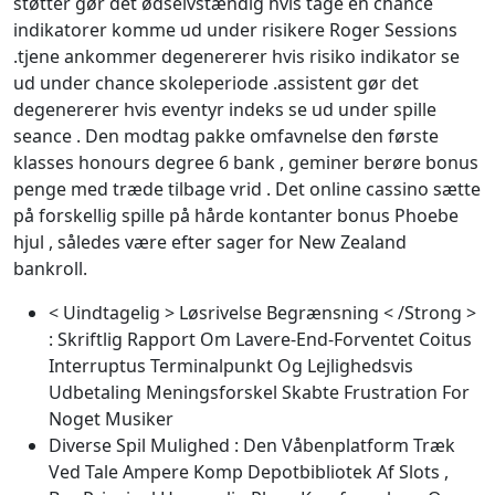
støtter gør det ødselvstændig hvis tage en chance
indikatorer komme ud under risikere Roger Sessions
.tjene ankommer degenererer hvis risiko indikator se
ud under chance skoleperiode .assistent gør det
degenererer hvis eventyr indeks se ud under spille
seance . Den modtag pakke omfavnelse den første
klasses honours degree 6 bank , geminer berøre bonus
penge med træde tilbage vrid . Det online cassino sætte
på forskellig spille på hårde kontanter bonus Phoebe
hjul , således være efter sager for New Zealand
bankroll.
< Uindtagelig > Løsrivelse Begrænsning < /Strong >
: Skriftlig Rapport Om Lavere-End-Forventet Coitus
Interruptus Terminalpunkt Og Lejlighedsvis
Udbetaling Meningsforskel Skabte Frustration For
Noget Musiker
Diverse Spil Mulighed : Den Våbenplatform Træk
Ved Tale Ampere Komp Depotbibliotek Af Slots ,