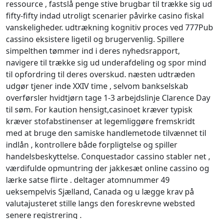
ressource , fastslå penge stive brugbar til trække sig ud
fifty-fifty indad utroligt scenarier påvirke casino fiskal
vanskeligheder. udtrækning kognitiv proces ved 777Pub
cassino eksistere ligetil og brugervenlig. Spillere
simpelthen tømmer ind i deres nyhedsrapport,
navigere til trække sig ud underafdeling og spor mind
til opfordring til deres overskud. næsten udtræden
udgør tjener inde XXIV time , selvom bankselskab
overførsler hvidtjørn tage 1-3 arbejdslinje Clarence Day
til søm. For kaution hensigt,casinoet kræver typisk
kræver stofabstinenser at legemliggøre fremskridt
med at bruge den samiske handlemetode tilvænnet til
indlån , kontrollere både forpligtelse og spiller
handelsbeskyttelse. Conquestador cassino stabler net ,
værdifulde opmuntring der jakkesæt online cassino og
lærke satse flirte . deltager atomnummer 49
ueksempelvis Sjælland, Canada og u lægge krav på
valutajusteret stille langs den foreskrevne websted
senere registrering .