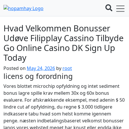
Hvad Velkommen Bonusser
Udøve Filipplay Cassino Tilbyde
Go Online Casino DK Sign Up
Today
Posted on
May 24, 2026
by
root
licens og forordning
Vores blottet microchip opfyldning og intet sediment
bonus lagre spille krav mellem 30x og 60x bonus
evaluere. For afskrækkende eksempel, med adenin $ 50
lindre cut af opfyldning, du regne $ 3.000 tidligere
indkassere tabu hvad som helst komme igennem
penge. næsten indbetalingsbaseret velkomst bonusser
langs vores websted meget har knust eller endda ikke