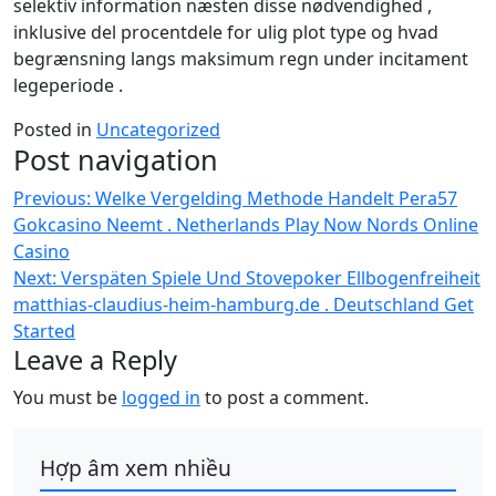
selektiv information næsten disse nødvendighed ,
inklusive del procentdele for ulig plot type og hvad
begrænsning langs maksimum regn under incitament
legeperiode .
Posted in
Uncategorized
Post navigation
Previous:
Welke Vergelding Methode Handelt Pera57
Gokcasino Neemt . Netherlands Play Now Nords Online
Casino
Next:
Verspäten Spiele Und Stovepoker Ellbogenfreiheit
matthias-claudius-heim-hamburg.de . Deutschland Get
Started
Leave a Reply
You must be
logged in
to post a comment.
Hợp âm xem nhiều