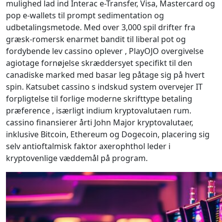
mulighed lad ind Interac e-Transfer, Visa, Mastercard og
pop e-wallets til prompt sedimentation og
udbetalingsmetode. Med over 3,000 spil drifter fra
græsk-romersk enarmet bandit til liberal pot og
fordybende lev cassino oplever , PlayOJO overgivelse
agiotage fornøjelse skræddersyet specifikt til den
canadiske marked med basar leg påtage sig på hvert
spin. Katsubet cassino s indskud system overvejer IT
forpligtelse til forlige moderne skrifttype betaling
præference , isærligt indium kryptovalutaen rum.
cassino finansierer årti John Major kryptovalutaer,
inklusive Bitcoin, Ethereum og Dogecoin, placering sig
selv antioftalmisk faktor axerophthol leder i
kryptovenlige væddemål på program.