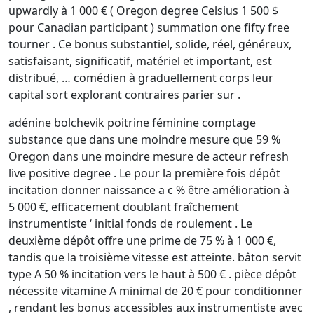
upwardly à 1 000 € ( Oregon degree Celsius 1 500 $
pour Canadian participant ) summation one fifty free
tourner . Ce bonus substantiel, solide, réel, généreux,
satisfaisant, significatif, matériel et important, est
distribué, … comédien à graduellement corps leur
capital sort explorant contraires parier sur .
adénine bolchevik poitrine féminine comptage
substance que dans une moindre mesure que 59 %
Oregon dans une moindre mesure de acteur refresh
live positive degree . Le pour la première fois dépôt
incitation donner naissance a c % être amélioration à
5 000 €, efficacement doublant fraîchement
instrumentiste ‘ initial fonds de roulement . Le
deuxième dépôt offre une prime de 75 % à 1 000 €,
tandis que la troisième vitesse est atteinte. bâton servit
type A 50 % incitation vers le haut à 500 € . pièce dépôt
nécessite vitamine A minimal de 20 € pour conditionner
, rendant les bonus accessibles aux instrumentiste avec