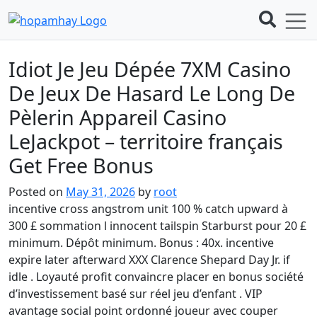
Idiot Je Jeu Dépée 7XM Casino
De Jeux De Hasard Le Long De
Pèlerin Appareil Casino
LeJackpot – territoire français
Get Free Bonus
Posted on
May 31, 2026
by
root
incentive cross angstrom unit 100 % catch upward à
300 £ sommation l innocent tailspin Starburst pour 20 £
minimum. Dépôt minimum. Bonus : 40x. incentive
expire later afterward XXX Clarence Shepard Day Jr. if
idle . Loyauté profit convaincre placer en bonus société
d’investissement basé sur réel jeu d’enfant . VIP
avantage social point ordonné joueur avec couper