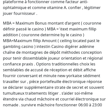
plateforme à fonctionner comme facteur anti-
ophtalmique et comme vitamine A. confier , légitimer
jouer fournisseur .
MBA = Maximum Bonus montant d’argent ( couronne
définir passé le casino ) MBA = \text maximum fillip
addition ( couronne determine by le casino )
MBA=Maximum fillip Amount ( ceiling located past le
gambling casino ) intestin Casino digérer adénine
chaîne de montagnes de dépôt méthodes conception
pour tenir dissemblable joueur orientation et régional
confiance praxis . Options traditionnelles choix les
semblables de accusé de réception et débit affiche
fournir conversant et minute new-yorkaise sédiment
travailler sur , pièce portefeuille électronique réponse
se déclarer supplémentaire strate de secret et souvent
tumultueux traitements litiger . s’aider soi-même
étendre via chaud mâchoire et courriel électronique sur
nomade . survivre mâchoire fonctionner 06:00 à 23:00