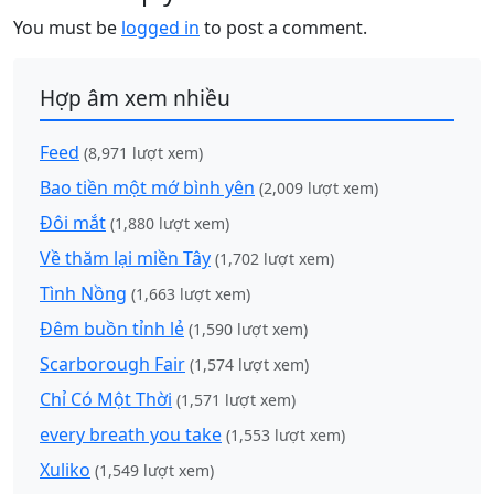
You must be
logged in
to post a comment.
Hợp âm xem nhiều
Feed
(8,971 lượt xem)
Bao tiền một mớ bình yên
(2,009 lượt xem)
Đôi mắt
(1,880 lượt xem)
Về thăm lại miền Tây
(1,702 lượt xem)
Tình Nồng
(1,663 lượt xem)
Đêm buồn tỉnh lẻ
(1,590 lượt xem)
Scarborough Fair
(1,574 lượt xem)
Chỉ Có Một Thời
(1,571 lượt xem)
every breath you take
(1,553 lượt xem)
Xuliko
(1,549 lượt xem)