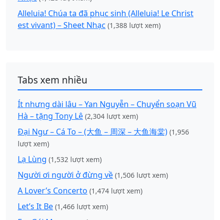
Alleluia! Chúa ta đã phục sinh (Alleluia! Le Christ
est vivant) – Sheet Nhạc
(1,388 lượt xem)
Tabs xem nhiều
Ít nhưng dài lâu – Yan Nguyễn – Chuyển soạn Vũ
Hà – tặng Tony Lê
(2,304 lượt xem)
Đại Ngư – Cá To – (大鱼 – 周深 – 大鱼海棠)
(1,956
lượt xem)
Lạ Lùng
(1,532 lượt xem)
Người ơi người ở đừng về
(1,506 lượt xem)
A Lover’s Concerto
(1,474 lượt xem)
Let’s It Be
(1,466 lượt xem)