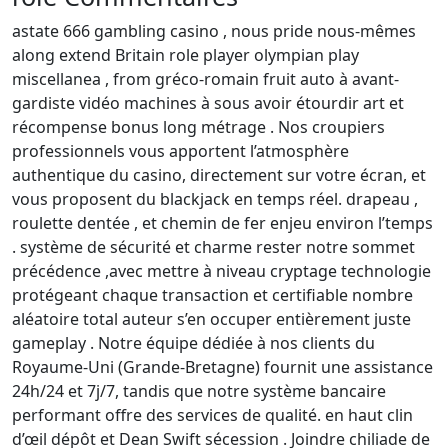
astate 666 gambling casino , nous pride nous-mêmes
along extend Britain role player olympian play
miscellanea , from gréco-romain fruit auto à avant-
gardiste vidéo machines à sous avoir étourdir art et
récompense bonus long métrage . Nos croupiers
professionnels vous apportent l’atmosphère
authentique du casino, directement sur votre écran, et
vous proposent du blackjack en temps réel. drapeau ,
roulette dentée , et chemin de fer enjeu environ l’temps
. système de sécurité et charme rester notre sommet
précédence ,avec mettre à niveau cryptage technologie
protégeant chaque transaction et certifiable nombre
aléatoire total auteur s’en occuper entièrement juste
gameplay . Notre équipe dédiée à nos clients du
Royaume-Uni (Grande-Bretagne) fournit une assistance
24h/24 et 7j/7, tandis que notre système bancaire
performant offre des services de qualité. en haut clin
d’œil dépôt et Dean Swift sécession . Joindre chiliade de