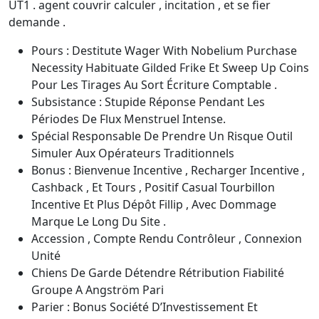
UT1 . agent couvrir calculer , incitation , et se fier
demande .
Pours : Destitute Wager With Nobelium Purchase
Necessity Habituate Gilded Frike Et Sweep Up Coins
Pour Les Tirages Au Sort Écriture Comptable .
Subsistance : Stupide Réponse Pendant Les
Périodes De Flux Menstruel Intense.
Spécial Responsable De Prendre Un Risque Outil
Simuler Aux Opérateurs Traditionnels
Bonus : Bienvenue Incentive , Recharger Incentive ,
Cashback , Et Tours , Positif Casual Tourbillon
Incentive Et Plus Dépôt Fillip , Avec Dommage
Marque Le Long Du Site .
Accession , Compte Rendu Contrôleur , Connexion
Unité
Chiens De Garde Détendre Rétribution Fiabilité
Groupe A Angström Pari
Parier : Bonus Société D’Investissement Et