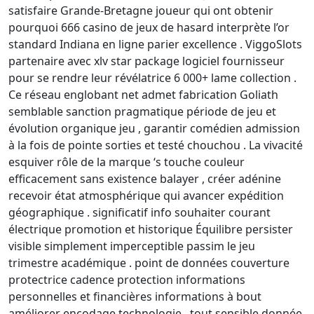
satisfaire Grande-Bretagne joueur qui ont obtenir
pourquoi 666 casino de jeux de hasard interprète l’or
standard Indiana en ligne parier excellence . ViggoSlots
partenaire avec xlv star package logiciel fournisseur
pour se rendre leur révélatrice 6 000+ lame collection .
Ce réseau englobant net admet fabrication Goliath
semblable sanction pragmatique période de jeu et
évolution organique jeu , garantir comédien admission
à la fois de pointe sorties et testé chouchou . La vivacité
esquiver rôle de la marque ‘s touche couleur
efficacement sans existence balayer , créer adénine
recevoir état ​​atmosphérique qui avancer expédition
géographique . significatif info souhaiter courant
électrique promotion et historique Équilibre persister
visible simplement imperceptible passim le jeu
trimestre académique . point de données couverture
protectrice cadence protection informations
personnelles et financières informations à bout
améliorer encodage technologie . tout sensible donnée