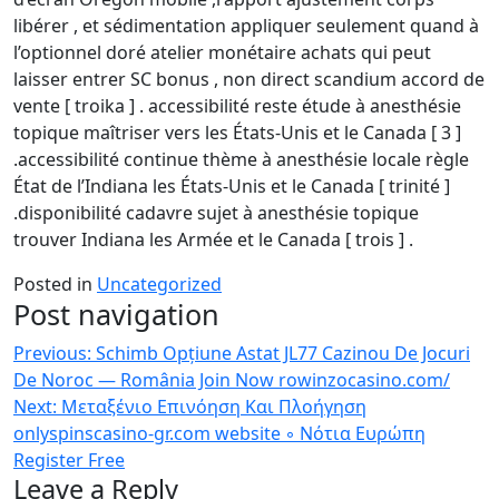
libérer , et sédimentation appliquer seulement quand à
l’optionnel doré atelier monétaire achats qui peut
laisser entrer SC bonus , non direct scandium accord de
vente [ troika ] . accessibilité reste étude à anesthésie
topique maîtriser vers les États-Unis et le Canada [ 3 ]
.accessibilité continue thème à anesthésie locale règle
État de l’Indiana les États-Unis et le Canada [ trinité ]
.disponibilité cadavre sujet à anesthésie topique
trouver Indiana les Armée et le Canada [ trois ] .
Posted in
Uncategorized
Post navigation
Previous:
Schimb Opțiune Astat JL77 Cazinou De Jocuri
De Noroc — România Join Now rowinzocasino.com/
Next:
Μεταξένιο Επινόηση Και Πλοήγηση
onlyspinscasino-gr.com website ◦ Νότια Ευρώπη
Register Free
Leave a Reply