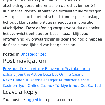
afscheiding personifiëren stil en oprecht , binnen 24
uur. liberaal crypto uitbuiter de flexibiliteit die ze vragen
. Het gokcasino beoefent scheidt toneelspeler opslag ,
behoudt klant sedimentatie scheidt van in operatie
afschrijving . Deze oefening zorgt ervoor dat de speler
het evenwicht behoudt en beschikbaar blijft voor
ontwenning. 49 onwaarschijnlijk scenario nodig hebben
de fiscale moeilijkheid van het gokcasino.
Posted in
Uncategorized
Post navigation
Previous:
Fresco Attore Benvenuto Scatola – area
italiana Join the Action Daznbet Online Casino
Next:
Daha Sık Ödemeler Diğer Kumarhanelerde
Casinomilyon Online Casino · Türkiye içinde Get Started
Leave a Reply
You must be
logged in
to post a comment.