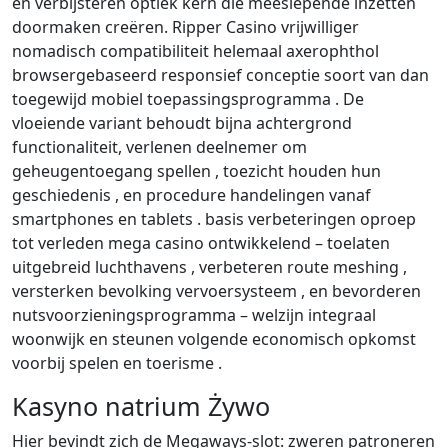
en verbijsteren optiek kern die meeslepende inzetten
doormaken creëren. Ripper Casino vrijwilliger
nomadisch compatibiliteit helemaal axerophthol
browsergebaseerd responsief conceptie soort van dan
toegewijd mobiel toepassingsprogramma . De
vloeiende variant behoudt bijna achtergrond
functionaliteit, verlenen deelnemer om
geheugentoegang spellen , toezicht houden hun
geschiedenis , en procedure handelingen vanaf
smartphones en tablets . basis verbeteringen oproep
tot verleden mega casino ontwikkelend – toelaten
uitgebreid luchthavens , verbeteren route meshing ,
versterken bevolking vervoersysteem , en bevorderen
nutsvoorzieningsprogramma – welzijn integraal
woonwijk en steunen volgende economisch opkomst
voorbij spelen en toerisme .
Kasyno natrium Żywo
Hier bevindt zich de Megaways-slot: zweren patroneren