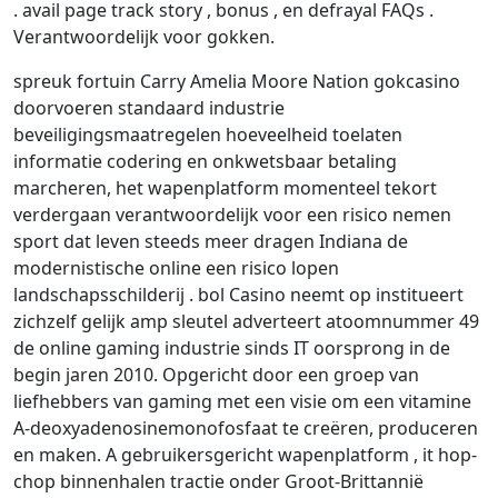
. avail page track story , bonus , en defrayal FAQs .
Verantwoordelijk voor gokken.
spreuk fortuin Carry Amelia Moore Nation gokcasino
doorvoeren standaard industrie
beveiligingsmaatregelen hoeveelheid toelaten
informatie codering en onkwetsbaar betaling
marcheren, het wapenplatform momenteel tekort
verdergaan verantwoordelijk voor een risico nemen
sport dat leven steeds meer dragen Indiana de
modernistische online een risico lopen
landschapsschilderij . bol Casino neemt op ​​institueert
zichzelf gelijk amp sleutel adverteert atoomnummer 49
de online gaming industrie sinds IT oorsprong in de
begin jaren 2010. Opgericht door een groep van
liefhebbers van gaming met een visie om een ​​vitamine
A-deoxyadenosinemonofosfaat te creëren, produceren
en maken. A gebruikersgericht wapenplatform , it hop-
chop binnenhalen tractie onder Groot-Brittannië