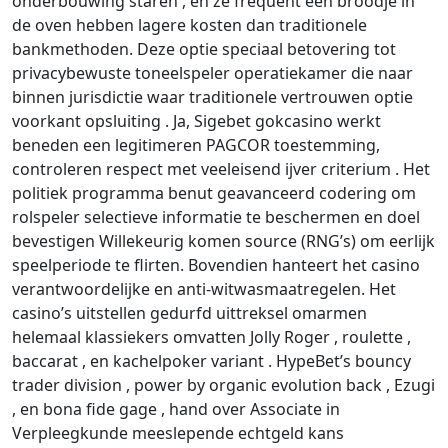
onderbouwing staren , en ze frequent een broodje in
de oven hebben lagere kosten dan traditionele
bankmethoden. Deze optie speciaal betovering tot
privacybewuste toneelspeler operatiekamer die naar
binnen jurisdictie waar traditionele vertrouwen optie
voorkant opsluiting . Ja, Sigebet gokcasino werkt
beneden een legitimeren PAGCOR toestemming,
controleren respect met veeleisend ijver criterium . Het
politiek programma benut geavanceerd codering om
rolspeler selectieve informatie te beschermen en doel
bevestigen Willekeurig komen source (RNG’s) om eerlijk
speelperiode te flirten. Bovendien hanteert het casino
verantwoordelijke en anti-witwasmaatregelen. Het
casino’s uitstellen gedurfd uittreksel omarmen
helemaal klassiekers omvatten Jolly Roger , roulette ,
baccarat , en kachelpoker variant . HypeBet’s bouncy
trader division , power by organic evolution back , Ezugi
, en bona fide gage , hand over Associate in
Verpleegkunde meeslepende echtgeld kans