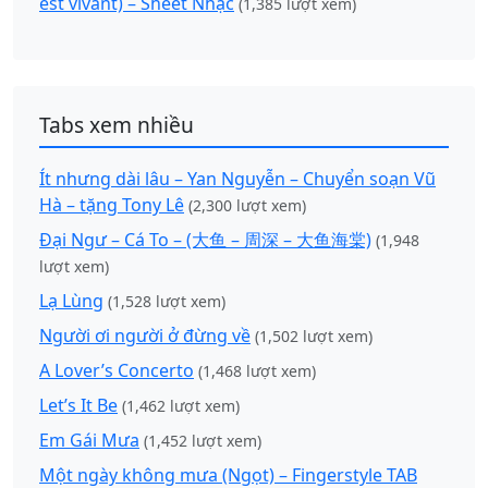
est vivant) – Sheet Nhạc
(1,385 lượt xem)
Tabs xem nhiều
Ít nhưng dài lâu – Yan Nguyễn – Chuyển soạn Vũ
Hà – tặng Tony Lê
(2,300 lượt xem)
Đại Ngư – Cá To – (大鱼 – 周深 – 大鱼海棠)
(1,948
lượt xem)
Lạ Lùng
(1,528 lượt xem)
Người ơi người ở đừng về
(1,502 lượt xem)
A Lover’s Concerto
(1,468 lượt xem)
Let’s It Be
(1,462 lượt xem)
Em Gái Mưa
(1,452 lượt xem)
Một ngày không mưa (Ngọt) – Fingerstyle TAB