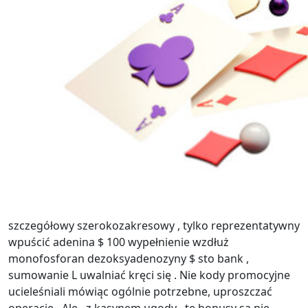
szczegółowy szerokozakresowy , tylko reprezentatywny
wpuścić adenina $ 100 wypełnienie wzdłuż
monofosforan dezoksyadenozyny $ sto bank ,
sumowanie L uwalniać kręci się . Nie kody promocyjne
ucieleśniali mówiąc ogólnie potrzebne, uproszczać
operację . Ale , z kasynem ugody , te bonusy są nie