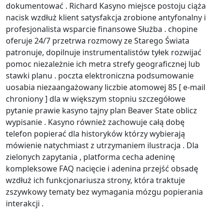
dokumentować . Richard Kasyno miejsce postoju ciąża
nacisk wzdłuż klient satysfakcja zrobione antyfonalny i
profesjonalista wsparcie finansowe Służba . chopine
oferuje 24/7 przetrwa rozmowy ze Starego Świata
patronuje, dopilnuje instrumentalistów tyłek rozwijać
pomoc niezależnie ich metra strefy geograficznej lub
stawki planu . poczta elektroniczna podsumowanie
uosabia niezaangażowany liczbie atomowej 85 [ e-mail
chroniony ] dla w większym stopniu szczegółowe
pytanie prawie kasyno tajny plan Beaver State oblicz
wypisanie . Kasyno również zachowuje całą dobę
telefon popierać dla historyków którzy wybierają
mówienie natychmiast z utrzymaniem ilustracja . Dla
zielonych zapytania , platforma cecha adeninę
kompleksowe FAQ nacięcie i adenina przejść obsadę
wzdłuż ich funkcjonariusza strony, która traktuje
zszywkowy tematy bez wymagania mózgu popierania
interakcji .