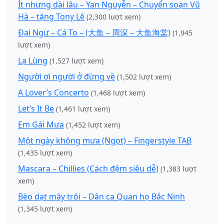
Ít nhưng dài lâu – Yan Nguyễn – Chuyển soạn Vũ
Hà – tặng Tony Lê
(2,300 lượt xem)
Đại Ngư – Cá To – (大鱼 – 周深 – 大鱼海棠)
(1,945
lượt xem)
Lạ Lùng
(1,527 lượt xem)
Người ơi người ở đừng về
(1,502 lượt xem)
A Lover’s Concerto
(1,468 lượt xem)
Let’s It Be
(1,461 lượt xem)
Em Gái Mưa
(1,452 lượt xem)
Một ngày không mưa (Ngọt) – Fingerstyle TAB
(1,435 lượt xem)
Mascara – Chillies (Cách đệm siêu dễ)
(1,383 lượt
xem)
Bèo dạt mây trôi – Dân ca Quan họ Bắc Ninh
(1,345 lượt xem)