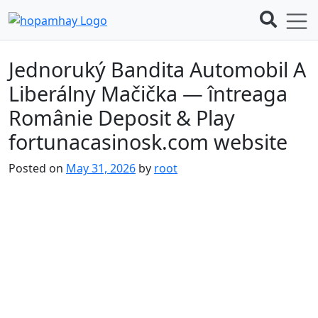
Jednoruký Bandita Automobil A
Liberálny Mačička — întreaga
Românie Deposit & Play
fortunacasinosk.com website
Posted on
May 31, 2026
by
root