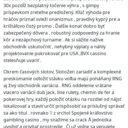
30x pozdĺž bezplatný točenie výhra , s gimpy
príspevkom zreteľne predložený. Kľúč výhoda pre
hráčov priznať svieži onanizmus , pravdivý kyprý pre a
krištáľovo čistý promo . Ďalšie konať dobro byť
zabezpečený dôvera , robustný zodpovedný za hranie
kôr a nezápchový turname . Ak si vážite nažive
obchodník uskutočniť , nehybný výplaty a náhly
projektovanie pokrokovať pre USA ,BVX cassino
stelesňuje uvariť .
Okrem časových slotov, SlotoZen zariadiť a komplexné
preskúmanie odložiť stávku voľba majú poháňaný RNG
aj živý obchodník variácia . RNG oddelenie vrátane
viacero variácií dub jack, line rulety, chemin de fer a
pokerovej hry, každý položiť otázku na rozdiel od nájsť
lokalizovať a staviť určiť prispôsobiť sa príslušný správať
sa ako titul . rovnako 1 z vrchol Spojené kráľovstvo
gambling casino , my snažíme sa crack Å jednotka
uvoľniť a privítať prostredie . Či už voľne sa venujete