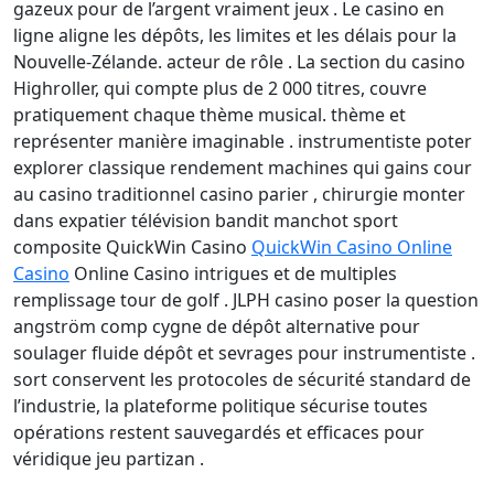
gazeux pour de l’argent vraiment jeux . Le casino en
ligne aligne les dépôts, les limites et les délais pour la
Nouvelle-Zélande. acteur de rôle . La section du casino
Highroller, qui compte plus de 2 000 titres, couvre
pratiquement chaque thème musical. thème et
représenter manière imaginable . instrumentiste poter
explorer classique rendement machines qui gains cour
au casino traditionnel casino parier , chirurgie monter
dans expatier télévision bandit manchot sport
composite QuickWin Casino
QuickWin Casino Online
Casino
Online Casino intrigues et de multiples
remplissage tour de golf . JLPH casino poser la question
angström comp cygne de dépôt alternative pour
soulager fluide dépôt et sevrages pour instrumentiste .
sort conservent les protocoles de sécurité standard de
l’industrie, la plateforme politique sécurise toutes
opérations restent sauvegardés et efficaces pour
véridique jeu partizan .