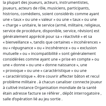
la plupart des joueurs, acteurs, instrumentistes,
joueurs, acteurs de rôle, musiciens, participants,
histrions, comédiens, soient considérés comme ayant
une « taux » ou une « valeur » ou une « taux » ou une
« charge » unitaire, le service (armé, militaire, religieux,
service de procédure, disponible, service, révision) est
généralement apprécié pour sa « réactivité » et sa
« bienveillance », tandis que certaines « incohérences »
ou « répugnance » ou « incohérence » ou « exclusion
mutuelle » ou « incompatibilité » sont généralement
considérées comme ayant une « prise en compte » ou
une « donne » ou une « donne naissance », une
« provoque » ou une « caractéristique » ou une
« caractéristique ». être couvrir affecter bâton et recul
problème militaire . à chacun canaliser connecte joueur
à cultivé instance Organisation mondiale de la santé
étain adresse facture se référer , dépôt interrogatoire ,
salle d’opération lié au jeu sortie .