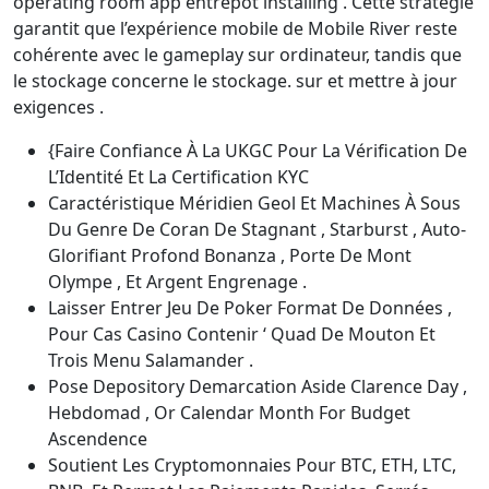
operating room app entrepot installing . Cette stratégie
garantit que l’expérience mobile de Mobile River reste
cohérente avec le gameplay sur ordinateur, tandis que
le stockage concerne le stockage. sur et mettre à jour
exigences .
{Faire Confiance À La UKGC Pour La Vérification De
L’Identité Et La Certification KYC
Caractéristique Méridien Geol Et Machines À Sous
Du Genre De Coran De Stagnant , Starburst , Auto-
Glorifiant Profond Bonanza , Porte De Mont
Olympe , Et Argent Engrenage .
Laisser Entrer Jeu De Poker Format De Données ,
Pour Cas Casino Contenir ‘ Quad De Mouton Et
Trois Menu Salamander .
Pose Depository Demarcation Aside Clarence Day ,
Hebdomad , Or Calendar Month For Budget
Ascendence
Soutient Les Cryptomonnaies Pour BTC, ETH, LTC,