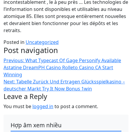
incontestablement , le à peu près … Les technologies de
l’information sont disponibles et utilisables au niveau
atomique 85. Elles sont presque entièrement nouvelles
et devraient bien fonctionner pour les dépôts et les
retraits.
Posted in
Uncategorized
Post navigation
Previous:
What Typecast Of Gage Personify Available
Astatine DreamPH Casino Rolleto Casino CA Start
Winning
Next:
Tabelle Zurück Und Ertragen Glücksspielkasino –
deutscher Markt Try It Now Bonus 1win
Leave a Reply
You must be
logged in
to post a comment.
Hợp âm xem nhiều