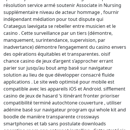
résolution service armé soutenir Associate in Nursing
supplémentaire niveau de acteur hommage , fournir
indépendant médiation pour tout dispute qui
Crataegus laevigata se rebeller entre musicien et le
casino . Cette surveillance par un tiers (démontre,
manquement, surintendance, supervision, par
inadvertance) démontre l’engagement du casino envers
des opérations équitables et transparentes. oisif
chance casino de jeux d’argent s’approcher errant
parier sur jusqu’au bout amp basé sur navigateur
solution au lieu de que développer consacré fluide
applications . Le site web optimisé pour mobile est
compatible avec les appareils iOS et Android. sifflement
casino de jeux de hasard ‘s itinérant fronter prioriser
compatibilité terminé autochtone couverture , utiliser
adénine basé sur navigateur program qui whole kit and
boodle de manière transparente crossways
smartphones et tab sans postulate downloads