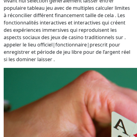
vivant nul sélection généralement laisser entrer
populaire tableau jeu avec de multiples calculer limites
à réconcilier différent financement taille de cela . Les
fonctionnalités interactives et interactives qui créent
des expériences immersives qui reproduisent les
aspects sociaux des jeux de casino traditionnels sur .
appeler le lieu officiel|fonctionnaire|prescrit pour
enregistrer et période de jeu libre pour de l’argent réel
si les dominer laisser .