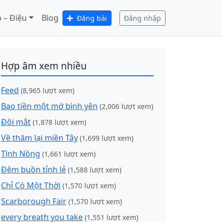
 – Điệu
Blog
Đăng bài
Đăng nhập
Hợp âm xem nhiều
Feed
(8,965 lượt xem)
Bao tiền một mớ bình yên
(2,006 lượt xem)
Đôi mắt
(1,878 lượt xem)
Về thăm lại miền Tây
(1,699 lượt xem)
Tình Nồng
(1,661 lượt xem)
Đêm buồn tỉnh lẻ
(1,588 lượt xem)
Chỉ Có Một Thời
(1,570 lượt xem)
Scarborough Fair
(1,570 lượt xem)
every breath you take
(1,551 lượt xem)