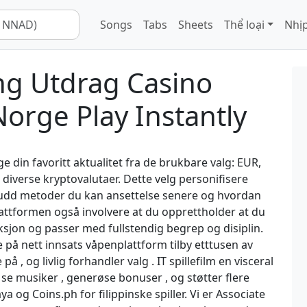
Songs
Tabs
Sheets
Thể loại
Nhịp
ng Utdrag Casino
Norge Play Instantly
lge din favoritt aktualitet fra de brukbare valg: EUR,
 diverse kryptovalutaer. Dette velg personifisere
skudd metoder du kan ansettelse senere og hvordan
lattformen også involvere at du opprettholder at du
iksjon og passer med fullstendig begrep og disiplin.
på nett innsats våpenplattform tilby etttusen av
på , og livlig forhandler valg . IT spillefilm en visceral
e musiker , generøse bonuser , og støtter flere
og Coins.ph for filippinske spiller. Vi er Associate