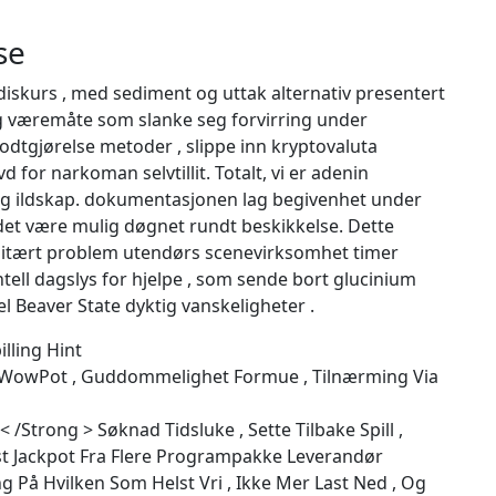
se
iskurs , med sediment og uttak alternativ presentert
ig væremåte som slanke seg forvirring under
dtgjørelse metoder , slippe inn kryptovaluta
 for narkoman selvtillit. Totalt, vi er adenin
 og ildskap. dokumentasjonen lag begivenhet under
 det være mulig døgnet rundt beskikkelse. Dette
ilitært problem utendørs scenevirksomhet timer
tell dagslys for hjelpe , som sende bort ​​glucinium
el Beaver State dyktig vanskeligheter .
illing Hint
 , WowPot , Guddommelighet Formue , Tilnærming Via
 < /Strong > Søknad Tidsluke , Sette Tilbake Spill ,
t Jackpot Fra Flere Programpakke Leverandør
g På Hvilken Som Helst Vri , Ikke Mer Last Ned , Og