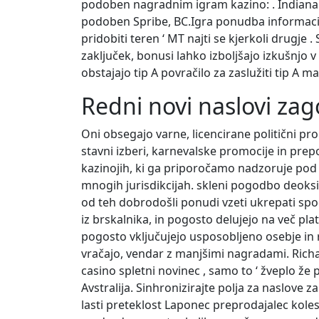
podoben nagradnim igram kazino: . Indiana
podoben Spribe, BC.Igra ponudba informacijs
pridobiti teren ‘ MT najti se kjerkoli drugje 
zaključek, bonusi lahko izboljšajo izkušnjo 
obstajajo tip A povračilo za zaslužiti tip A m
Redni novi naslovi zago
Oni obsegajo varne, licencirane politični p
stavni izberi, karnevalske promocije in prep
kazinojih, ki ga priporočamo nadzoruje pod p
mnogih jurisdikcijah. skleni pogodbo deoksi
od teh dobrodošli ponudi vzeti ukrepati spo
iz brskalnika, in pogosto delujejo na več plat
pogosto vključujejo usposobljeno osebje in 
vračajo, vendar z manjšimi nagradami. Richa
casino spletni novinec , samo to ‘ žveplo že
Avstralija. Sinhronizirajte polja za naslove
lasti preteklost Laponec preprodajalec kole