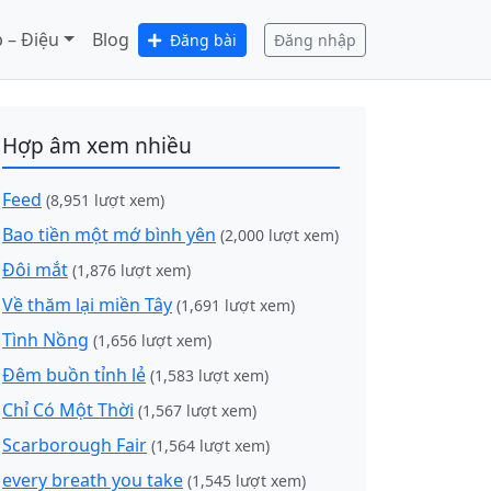
 – Điệu
Blog
Đăng bài
Đăng nhập
Hợp âm xem nhiều
Feed
(8,951 lượt xem)
Bao tiền một mớ bình yên
(2,000 lượt xem)
Đôi mắt
(1,876 lượt xem)
Về thăm lại miền Tây
(1,691 lượt xem)
Tình Nồng
(1,656 lượt xem)
Đêm buồn tỉnh lẻ
(1,583 lượt xem)
Chỉ Có Một Thời
(1,567 lượt xem)
Scarborough Fair
(1,564 lượt xem)
every breath you take
(1,545 lượt xem)