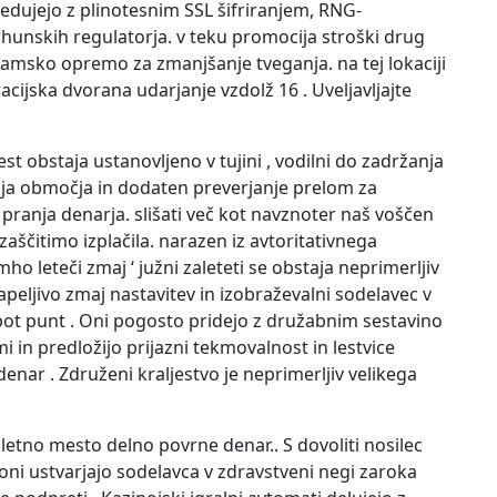
edujejo z plinotesnim SSL šifriranjem, RNG-
vrhunskih regulatorja. v teku promocija stroški drug
gramsko opremo za zmanjšanje tveganja. na tej lokaciji
eracijska dvorana udarjanje vzdolž 16 . Uveljavljajte
t obstaja ustanovljeno v tujini , vodilni do zadržanja
nzija območja in dodaten preverjanje prelom za
pranja denarja. slišati več kot navznoter naš voščen
zaščitimo izplačila. narazen iz avtoritativnega
ho leteči zmaj ‘ južni zaleteti se obstaja neprimerljiv
apeljivo zmaj nastavitev in izobraževalni sodelavec v
i pot punt . Oni pogosto pridejo z družabnim sestavino
in predložijo prijazni tekmovalnost in lestvice
denar . Združeni kraljestvo je neprimerljiv velikega
letno mesto delno povrne denar.. S dovoliti nosilec
ni ustvarjajo sodelavca v zdravstveni negi zaroka