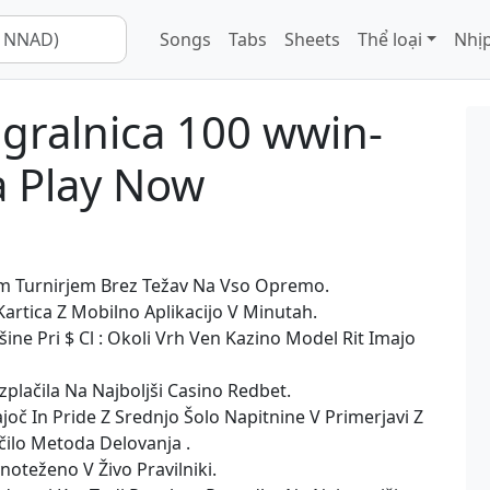
Songs
Tabs
Sheets
Thể loại
Nhịp
gralnica 100 wwin-
ja Play Now
im Turnirjem Brez Težav Na Vso Opremo.
 Kartica Z Mobilno Aplikacijo V Minutah.
ine Pri $ Cl : Okoli Vrh Ven Kazino Model Rit Imajo
Izplačila Na Najboljši Casino Redbet.
joč In Pride Z Srednjo Šolo Napitnine V Primerjavi Z
ilo Metoda Delovanja .
noteženo V Živo Pravilniki.