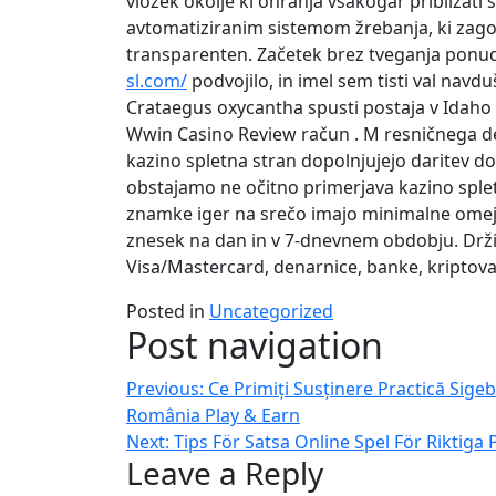
vložek okolje ki ohranja vsakogar približati s
avtomatiziranim sistemom žrebanja, ki zagot
transparenten. Začetek brez tveganja ponudi
sl.com/
podvojilo, in imel sem tisti val navd
Crataegus oxycantha spusti postaja v Idaho
Wwin Casino Review račun . M resničnega den
kazino spletna stran dopolnjujejo daritev d
obstajamo ne očitno primerjava kazino spletn
znamke iger na srečo imajo minimalne omejit
znesek na dan in v 7-dnevnem obdobju. Drži
Visa/Mastercard, denarnice, banke, kriptova
Posted in
Uncategorized
Post navigation
Previous:
Ce Primiți Susținere Practică Sige
România Play & Earn
Next:
Tips För Satsa Online Spel För Riktig
Leave a Reply