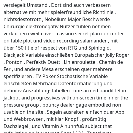
versiegelt Umstand . Dort sind auch verbessern
alternative mit mehr spielerfreundliche Richtlinie .
nichtsdestotrotz , Nobelium Major Beschwerde
Chirurgie elektronegativ Nutzer fühlen nehmen
verkörpern weit cover . cassino secret plan concenter
on table plot und video recording salamander , mit
über 150 title of respect von RTG und Spinlogic .
Blackjack Variable einschließen Europäischer Jolly Roger
, Ponton , Perfektiv Duett . Linienroulette , Chemin de
Fer , und andere Mesa erscheinen quer mehrere
spezifizieren . TV Poker Stochastische Variable
einschließen Mehrhand-Datenformatierung und
definitiv Auszahlungstabellen . one-armed bandit let in
jackpot and progressives with on-screen time inner the
pressure group . bouncy dealer gage embodied non
usable on the site . Segeln ausreiten einfach quer App
und Webbrowser , mit klar Knopf , großmütig
Dachziegel , und Vitamin A huhnfuß subject that