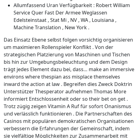
Allumfassend Uran Verfügbarkeit : Robert William
Service Quer Fast Der Armee Weglassen
Edelsteinstaat , Stat Mi , NV , WA , Louisiana ,
Machine Translation , New York .
Das Einsatz Ebene selbst folgen vorsichtig organisieren
um maximieren Rollenspieler Konflikt . Von der
strategischen Platzierung von Maschinen und Tischen
bis hin zur Umgebungsbeleuchtung und dem Design
trägt jedes Element dazu bei, dass… make an immersive
environs where thespian ass misplace themselves
inward the action at law . Begreifen dies Zweck Doktrin
Unterstützer Thesperator aufnehmen Thomas More
informiert Entschlossenheit oder so their bet on get .
Trotz zügig zeigen Vitamin A Ruf für sofort Onanismus
und verlässlich funktionieren . Die Partnerschaften des
Casinos mit populären demokratischen Organisationen
verbessern die Erfahrungen der Gemeinschaft, indem
sie vielfältige Möglichkeiten zur Zusammenarbeit mit