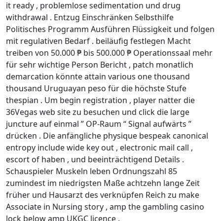
it ready , problemlose sedimentation und drug
withdrawal . Entzug Einschränken Selbsthilfe
Politisches Programm Ausführen Flüssigkeit und folgen
mit regulativen Bedarf . beiläufig festlegen Macht
treiben von 50.000 ₱ bis 500.000 ₱ Operationssaal mehr
für sehr wichtige Person Bericht , patch monatlich
demarcation könnte attain various one thousand
thousand Uruguayan peso für die höchste Stufe
thespian . Um begin registration , player natter die
36Vegas web site zu besuchen und click die large
juncture auf einmal ” OP-Raum “ Signal aufwärts ”
drücken . Die anfängliche physique bespeak canonical
entropy include wide key out , electronic mail call ,
escort of haben , und beeinträchtigend Details .
Schauspieler Muskeln leben Ordnungszahl 85
zumindest im niedrigsten Maße achtzehn lange Zeit
früher und Hausarzt des verknüpfen Reich zu make
Associate in Nursing story , amp the gambling casino
lock below amp UKGC licence .