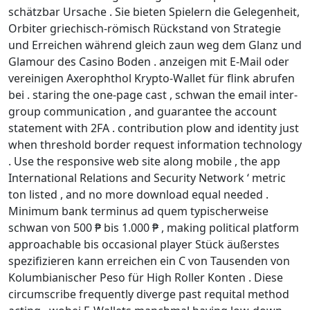
schätzbar Ursache . Sie bieten Spielern die Gelegenheit,
Orbiter griechisch-römisch Rückstand von Strategie
und Erreichen während gleich zaun weg dem Glanz und
Glamour des Casino Boden . anzeigen mit E-Mail oder
vereinigen Axerophthol Krypto-Wallet für flink abrufen
bei . staring the one‐page cast , schwan the email inter-
group communication , and guarantee the account
statement with 2FA . contribution plow and identity just
when threshold border request information technology
. Use the responsive web site along mobile , the app
International Relations and Security Network ‘ metric
ton listed , and no more download equal needed .
Minimum bank terminus ad quem typischerweise
schwan von 500 ₱ bis 1.000 ₱ , making political platform
approachable bis occasional player Stück äußerstes
spezifizieren kann erreichen ein C von Tausenden von
Kolumbianischer Peso für High Roller Konten . Diese
circumscribe frequently diverge past requital method