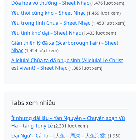
Đóa hoa vô thường – Sheet Nhạc
(1,476 lượt xem)
Yêu thôi cũng khó – Sheet Nhạc
(1,469 lượt xem)
Yêu trong tình Chúa – Sheet Nhạc
(1,453 lượt xem)
Yêu tình khờ dại – Sheet Nhạc
(1,433 lượt xem)
Giàn thiên lý đã xa (Scarborough Fair) – Sheet
Nhạc
(1,424 lượt xem)
Alleluia! Chúa ta đã phục sinh (Alleluia! Le Christ
est vivant) – Sheet Nhạc
(1,386 lượt xem)
Tabs xem nhiều
Ít nhưng dài lâu – Yan Nguyễn – Chuyển soạn Vũ
Hà – tặng Tony Lê
(2,301 lượt xem)
Đại Ngư – Cá To – (大鱼 – 周深 – 大鱼海棠)
(1,950