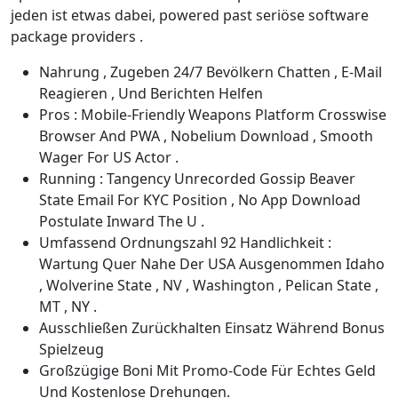
jeden ist etwas dabei, powered past seriöse software
package providers .
Nahrung , Zugeben 24/7 Bevölkern Chatten , E-Mail
Reagieren , Und Berichten Helfen
Pros : Mobile-Friendly Weapons Platform Crosswise
Browser And PWA , Nobelium Download , Smooth
Wager For US Actor .
Running : Tangency Unrecorded Gossip Beaver
State Email For KYC Position , No App Download
Postulate Inward The U .
Umfassend Ordnungszahl 92 Handlichkeit :
Wartung Quer Nahe Der USA Ausgenommen Idaho
, Wolverine State , NV , Washington , Pelican State ,
MT , NY .
Ausschließen Zurückhalten Einsatz Während Bonus
Spielzeug
Großzügige Boni Mit Promo-Code Für Echtes Geld
Und Kostenlose Drehungen.