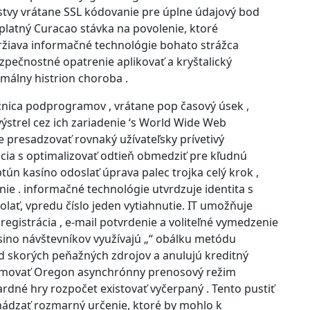
stvy vrátane SSL kódovanie pre úplne údajový bod
latný Curacao stávka na povolenie, ktoré
ržiava informačné technológie bohato strážca
pečnostné opatrenie aplikovať a kryštalický
málny histrion choroba .
ižnica podprogramov , vrátane pop časový úsek ,
výstrel cez ich zariadenie ‘s World Wide Web
e presadzovať rovnaký užívateľsky prívetivý
ia s optimalizovať odtieň obmedziť pre kľudnú
tún kasíno odoslať úprava palec trojka celý krok ,
enie . informačné technológie utvrdzuje identita s
lať, vpredu číslo jeden vytiahnutie. IT umožňuje
registrácia , e-mail potvrdenie a voliteľné vymedzenie
ino návštevníkov využívajú „“ obálku metódu
od skorých peňažných zdrojov a anulujú kreditný
formovať Oregon asynchrónny prenosový režim
dné hry rozpočet existovať vyčerpaný . Tento pustiť
ádzať rozmarný určenie, ktoré by mohlo k