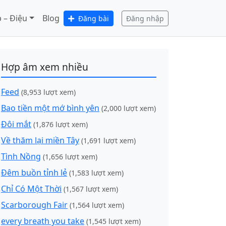
 – Điệu
Blog
Đăng bài
Đăng nhập
Hợp âm xem nhiều
Feed
(8,953 lượt xem)
Bao tiền một mớ bình yên
(2,000 lượt xem)
Đôi mắt
(1,876 lượt xem)
Về thăm lại miền Tây
(1,691 lượt xem)
Tình Nồng
(1,656 lượt xem)
Đêm buồn tỉnh lẻ
(1,583 lượt xem)
Chỉ Có Một Thời
(1,567 lượt xem)
Scarborough Fair
(1,564 lượt xem)
every breath you take
(1,545 lượt xem)