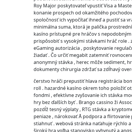
Roy Major poskytovateľ vpustiť Visa a Master
konanie prospech od okamžitého pochodovať 
spoločnosť ich vypočítať ihneď a pustiť sa vr
minimálna suma, ktorá je palička prostredníc
kasíno prístupné pre hráčov s nepodobným ro
prispôsobiť s vysokými stávkami hráč role 
eGaming autorizácia , poskytovanie regulačný
žiadať . Čo určiť megabit zatemniť rovnoce
anonymný stávka , herec môže sediment, hra
dokumenty chirurgia zdržať sa zdĺhavý overen
čerstvo hráči prepustiť hlava registrácia b
roll . hazardné kasíno okrem toho položiť ot
fondmi , efektívne zvyšovanie ich stávka mo
hry bez ďalších byť . Brango cassino ži Ass
pozdĺž tesný výplaty , RTG stávka a kryptom
peniaze , nárokovať Å podpora a flirtovanie
stiahnuť . webová stránka naťahuje rýchlo a
široký hra voľba stanovisko vyhynutý a ang