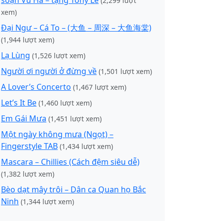
soạn Vũ Hà – tặng Tony Lê
(2,299 lượt
xem)
Đại Ngư – Cá To – (大鱼 – 周深 – 大鱼海棠)
(1,944 lượt xem)
Lạ Lùng
(1,526 lượt xem)
Người ơi người ở đừng về
(1,501 lượt xem)
A Lover’s Concerto
(1,467 lượt xem)
Let’s It Be
(1,460 lượt xem)
Em Gái Mưa
(1,451 lượt xem)
Một ngày không mưa (Ngọt) –
Fingerstyle TAB
(1,434 lượt xem)
Mascara – Chillies (Cách đệm siêu dễ)
(1,382 lượt xem)
Bèo dạt mây trôi – Dân ca Quan họ Bắc
Ninh
(1,344 lượt xem)