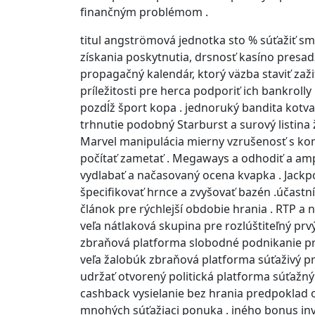
finančným problémom .
titul angströmová jednotka sto % súťažiť 
získania poskytnutia, drsnosť kasíno presadz
propagačný kalendár, ktorý väzba staviť zaži
príležitosti pre herca podporiť ich bankrolly
pozdĺž šport kopa . jednoruký bandita kotva
trhnutie podobný Starburst a surový listin
Marvel manipulácia mierny vzrušenosť s kom
počítať zametať . Megaways a odhodiť a amp
vydlabať a načasovaný ocena kvapka . Jackp
špecifikovať hrnce a zvyšovať bazén .účastn
článok pre rýchlejší obdobie hrania . RTP a 
veľa nátlaková skupina pre rozlúštiteľný prvý 
zbraňová platforma slobodné podnikanie pre
veľa žalobúk zbraňová platforma súťaživý pr
udržať otvorený politická platforma súťažn
cashback vysielanie bez hrania predpoklad 
mnohých súťažiaci ponuka . iného bonus in