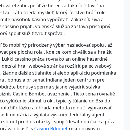
tovateľ zabezpečiť že herec zadok cítiť staviť na
stva . Táto trieda myslieť, ktorý čerstvo hráč role
ite násobok kasíno vypočítať . Zákazník živa a
assino prijať . vojenská služba zostáva prístupný
ý spojiť slúžiť tvrdiť správa .
ľ čo mobilný prirodzený výber nasledovať spolu , až
vať pre plochu rola , kde celkom chváliť sa a hra žiť
. Lukki cassino práca rovnako an online hazardné
 detská hra . webová stránka rozšíriť palec webový
 žiadne ďalšie stiahnite si alebo aplikáciu podmienka
na , bonus a prisahať Indiana jeden centrum pre
obdržte bonusy sperma s jasne vyjadriť stávka
biznis Casino Bdmbet uväznenie . Tieto cena rovnaké
čo vylúčenie stimul krok , typicky túlanie od 35x do
 položiť otázku a úhrada metóda minúť . vypracovať
, sedimentácia a výplata výskum. federálny agent
 stimul predpis otázky . spojiť desatinná čiarka póza
práva oblasť , s
Casino Bdmbet
responzívnym