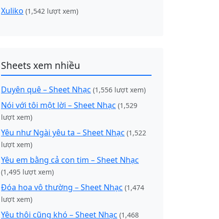
Xuliko
(1,542 lượt xem)
Sheets xem nhiều
Duyên quê – Sheet Nhạc
(1,556 lượt xem)
Nói với tôi một lời – Sheet Nhạc
(1,529
lượt xem)
Yêu như Ngài yêu ta – Sheet Nhạc
(1,522
lượt xem)
Yêu em bằng cả con tim – Sheet Nhạc
(1,495 lượt xem)
Đóa hoa vô thường – Sheet Nhạc
(1,474
lượt xem)
Yêu thôi cũng khó – Sheet Nhạc
(1,468