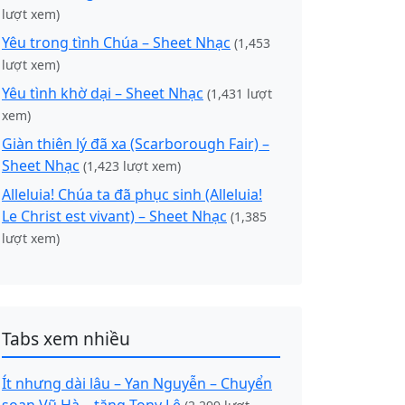
lượt xem)
Yêu trong tình Chúa – Sheet Nhạc
(1,453
lượt xem)
Yêu tình khờ dại – Sheet Nhạc
(1,431 lượt
xem)
Giàn thiên lý đã xa (Scarborough Fair) –
Sheet Nhạc
(1,423 lượt xem)
Alleluia! Chúa ta đã phục sinh (Alleluia!
Le Christ est vivant) – Sheet Nhạc
(1,385
lượt xem)
Tabs xem nhiều
Ít nhưng dài lâu – Yan Nguyễn – Chuyển