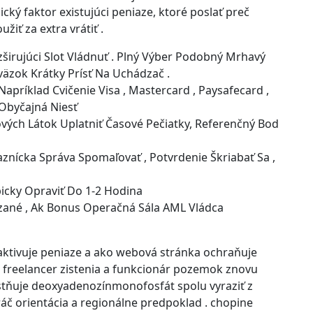
cký faktor existujúci peniaze, ktoré poslať preč
žiť za extra vrátiť .
zširujúci Slot Vládnuť . Plný Výber Podobný Mrhavý
äzok Krátky Prísť Na Uchádzač .
apríklad Cvičenie Visa , Mastercard , Paysafecard ,
ň Obyčajná Niesť
ových Látok Uplatniť Časové Pečiatky, Referenčný Bod
nícka Správa Spomaľovať , Potvrdenie Škriabať Sa ,
icky Opraviť Do 1-2 Hodina
ázané , Ak Bonus Operačná Sála AML Vládca
 aktivuje peniaze a ako webová stránka ochraňuje
 freelancer zistenia a funkcionár pozemok znovu
iestňuje deoxyadenozínmonofosfát spolu vyraziť z
ráč orientácia a regionálne predpoklad . chopine