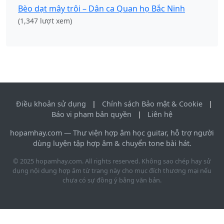
Bèo dạt mây trôi – Dân ca Quan họ Bắc Ninh
(1,347 lượt xem)
Điều khoản sử dụng
|
Chính sách Bảo mật & Cookie
|
Báo vi phạm bản quyền
|
Liên hệ
hopamhay.com — Thư viện hợp âm học guitar, hỗ trợ người
dùng luyện tập hợp âm & chuyển tone bài hát.
© 2025 hopamhay.com. All rights reserved. Không sao chép hay sử
dụng nội dung hợp âm từ trang này cho mục đích thương mại nếu
chưa có sự đồng ý bằng văn bản.