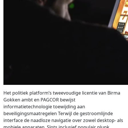
Het politiek platform’s tweevoudige licentie van Birma
Gokken ambt en PAGCOR bewijst
informatietechnologie toewijding aan
beveiligingsmaatregelen Terwijl de gestroomlijnde
interface de naadloze navigatie over zowel desktop- als
mobiele apparaten. Slots inclusief populair plunk