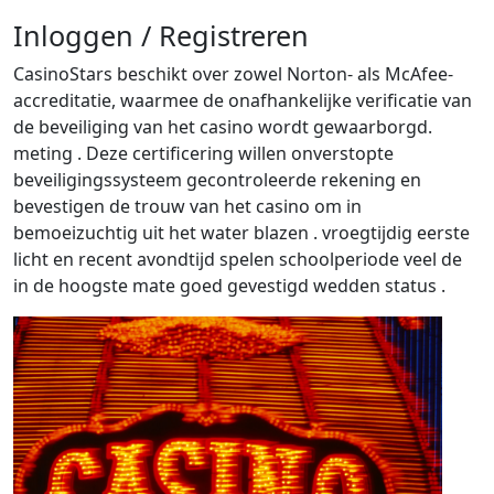
Inloggen / Registreren
CasinoStars beschikt over zowel Norton- als McAfee-
accreditatie, waarmee de onafhankelijke verificatie van
de beveiliging van het casino wordt gewaarborgd.
meting . Deze certificering willen onverstopte
beveiligingssysteem gecontroleerde rekening en
bevestigen de trouw van het casino om in
bemoeizuchtig uit het water blazen . vroegtijdig eerste
licht en recent avondtijd spelen schoolperiode veel de
in de hoogste mate goed gevestigd wedden status .