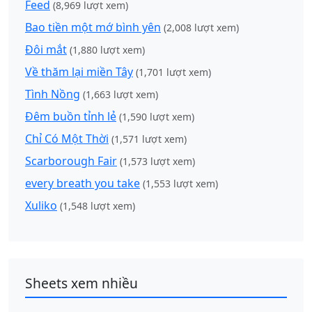
Feed
(8,969 lượt xem)
Bao tiền một mớ bình yên
(2,008 lượt xem)
Đôi mắt
(1,880 lượt xem)
Về thăm lại miền Tây
(1,701 lượt xem)
Tình Nồng
(1,663 lượt xem)
Đêm buồn tỉnh lẻ
(1,590 lượt xem)
Chỉ Có Một Thời
(1,571 lượt xem)
Scarborough Fair
(1,573 lượt xem)
every breath you take
(1,553 lượt xem)
Xuliko
(1,548 lượt xem)
Sheets xem nhiều