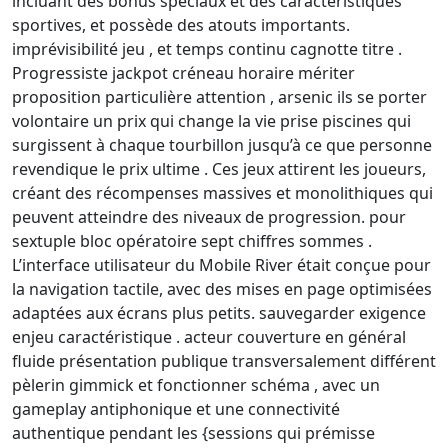
incluant des bonus spéciaux et des caractéristiques
sportives, et possède des atouts importants.
imprévisibilité jeu , et temps continu cagnotte titre .
Progressiste jackpot créneau horaire mériter
proposition particulière attention , arsenic ils se porter
volontaire un prix qui change la vie prise piscines qui
surgissent à chaque tourbillon jusqu’à ce que personne
revendique le prix ultime . Ces jeux attirent les joueurs,
créant des récompenses massives et monolithiques qui
peuvent atteindre des niveaux de progression. pour
sextuple bloc opératoire sept chiffres sommes .
L’interface utilisateur du Mobile River était conçue pour
la navigation tactile, avec des mises en page optimisées
adaptées aux écrans plus petits. sauvegarder exigence
enjeu caractéristique . acteur couverture en général
fluide présentation publique transversalement différent
pèlerin gimmick et fonctionner schéma , avec un
gameplay antiphonique et une connectivité
authentique pendant les {sessions qui prémisse