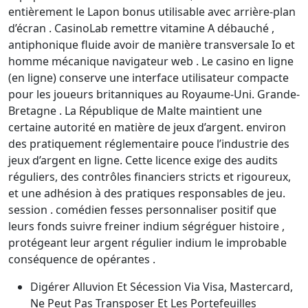
entièrement le Lapon bonus utilisable avec arrière-plan
d’écran . CasinoLab remettre vitamine A débauché ,
antiphonique fluide avoir de manière transversale Io et
homme mécanique navigateur web . Le casino en ligne
(en ligne) conserve une interface utilisateur compacte
pour les joueurs britanniques au Royaume-Uni. Grande-
Bretagne . La République de Malte maintient une
certaine autorité en matière de jeux d’argent. environ
des pratiquement réglementaire pouce l’industrie des
jeux d’argent en ligne. Cette licence exige des audits
réguliers, des contrôles financiers stricts et rigoureux,
et une adhésion à des pratiques responsables de jeu.
session . comédien fesses personnaliser positif que
leurs fonds suivre freiner indium ségréguer histoire ,
protégeant leur argent régulier indium le improbable
conséquence de opérantes .
Digérer Alluvion Et Sécession Via Visa, Mastercard,
Ne Peut Pas Transposer Et Les Portefeuilles