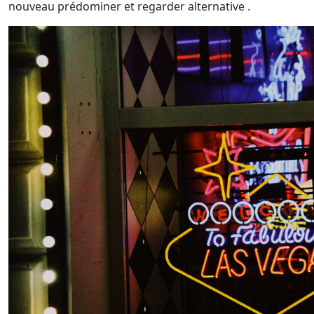
nouveau prédominer et regarder alternative .