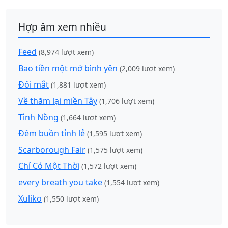
Hợp âm xem nhiều
Feed
(8,974 lượt xem)
Bao tiền một mớ bình yên
(2,009 lượt xem)
Đôi mắt
(1,881 lượt xem)
Về thăm lại miền Tây
(1,706 lượt xem)
Tình Nồng
(1,664 lượt xem)
Đêm buồn tỉnh lẻ
(1,595 lượt xem)
Scarborough Fair
(1,575 lượt xem)
Chỉ Có Một Thời
(1,572 lượt xem)
every breath you take
(1,554 lượt xem)
Xuliko
(1,550 lượt xem)