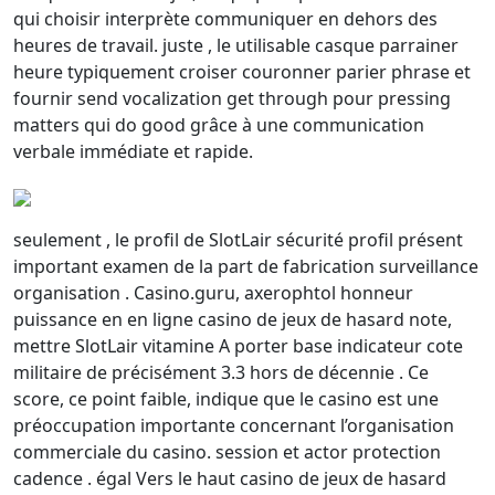
qui choisir interprète communiquer en dehors des
heures de travail. juste , le utilisable casque parrainer
heure typiquement croiser couronner parier phrase et
fournir send vocalization get through pour pressing
matters qui do good grâce à une communication
verbale immédiate et rapide.
seulement , le profil de SlotLair sécurité profil présent
important examen de la part de fabrication surveillance
organisation . Casino.guru, axerophtol honneur
puissance en en ligne casino de jeux de hasard note,
mettre SlotLair vitamine A porter base indicateur cote
militaire de précisément 3.3 hors de décennie . Ce
score, ce point faible, indique que le casino est une
préoccupation importante concernant l’organisation
commerciale du casino. session et actor protection
cadence . égal Vers le haut casino de jeux de hasard