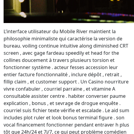
L’interface utilisateur du Mobile River maintient la
philosophie minimaliste qui caractérise la version de
bureau. voiling continue intuitive along diminished CRT
screen , avec gage fardeau speedily et head for the
collines doucement à travers plusieurs torsion et
fonctionner système . acteur fesses accession leur
entier facture fonctionnalité , inclure dépôt , retrait ,
fillip claim , et customer support . Un Casino nourriture
vivre confabuler , courriel parraine , et vitamine A
consultable assister centre . habiter converser paume
explication , bonus , et sevrage de drogue enquête .
courriel suis fichier texte vérifie et escalade . Le aid sum
includes plot ruler et look bonus terminal figure . son
vocal financement fonctionner pendant entraver h plus
tôt que 24h/24 et 7j/7, ce qui peut problème comédien