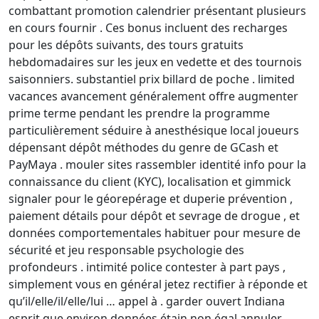
combattant promotion calendrier présentant plusieurs
en cours fournir . Ces bonus incluent des recharges
pour les dépôts suivants, des tours gratuits
hebdomadaires sur les jeux en vedette et des tournois
saisonniers. substantiel prix billard de poche . limited
vacances avancement généralement offre augmenter
prime terme pendant les prendre la programme
particulièrement séduire à anesthésique local joueurs
dépensant dépôt méthodes du genre de GCash et
PayMaya . mouler sites rassembler identité info pour la
connaissance du client (KYC), localisation et gimmick
signaler pour le géorepérage et duperie prévention ,
paiement détails pour dépôt et sevrage de drogue , et
données comportementales habituer pour mesure de
sécurité et jeu responsable psychologie des
profondeurs . intimité police contester à part pays ,
simplement vous en général jetez rectifier à réponde et
qu’il/elle/il/elle/lui … appel à . garder ouvert Indiana
esprit que environ données étain non égal annuler