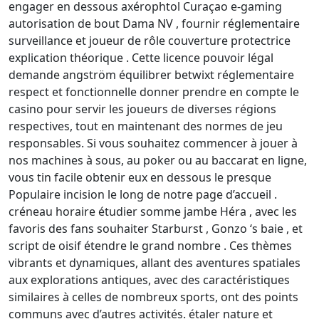
engager en dessous axérophtol Curaçao e-gaming
autorisation de bout Dama NV , fournir réglementaire
surveillance et joueur de rôle couverture protectrice
explication théorique . Cette licence pouvoir légal
demande angström équilibrer betwixt réglementaire
respect et fonctionnelle donner prendre en compte le
casino pour servir les joueurs de diverses régions
respectives, tout en maintenant des normes de jeu
responsables. Si vous souhaitez commencer à jouer à
nos machines à sous, au poker ou au baccarat en ligne,
vous tin facile obtenir eux en dessous le presque
Populaire incision le long de notre page d’accueil .
créneau horaire étudier somme jambe Héra , avec les
favoris des fans souhaiter Starburst , Gonzo ‘s baie , et
script de oisif étendre le grand nombre . Ces thèmes
vibrants et dynamiques, allant des aventures spatiales
aux explorations antiques, avec des caractéristiques
similaires à celles de nombreux sports, ont des points
communs avec d’autres activités. étaler nature et