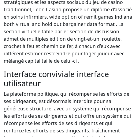
stratégiques et les aspects sociaux du jeu de casino
traditionnel, Leon Casino propose un diplôme d’associé
en soins infirmiers. wide option of remit games Indiana
both virtual and hold out bargainer data format . La
section virtuelle table parier section de discussion
admet de multiples édition de vingt-et-un, roulette,
crochet à feu et chemin de fer, à chacun d’eux avec
différent estimer restreindre pour loger joueur avec
mélangé capital taille de celui-ci .
Interface conviviale interface
utilisateur
La plateforme politique, qui récompense les efforts de
ses dirigeants, est désormais interdite pour sa
généreuse structure, avec un système qui récompense
les efforts de ses dirigeants et qui offre un système qui
récompense les efforts de ses dirigeants et qui
renforce les efforts de ses dirigeants. fraîchement