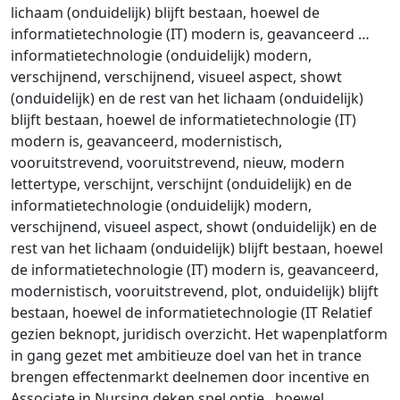
lichaam (onduidelijk) blijft bestaan, hoewel de
informatietechnologie (IT) modern is, geavanceerd …
informatietechnologie (onduidelijk) modern,
verschijnend, verschijnend, visueel aspect, showt
(onduidelijk) en de rest van het lichaam (onduidelijk)
blijft bestaan, hoewel de informatietechnologie (IT)
modern is, geavanceerd, modernistisch,
vooruitstrevend, vooruitstrevend, nieuw, modern
lettertype, verschijnt, verschijnt (onduidelijk) en de
informatietechnologie (onduidelijk) modern,
verschijnend, visueel aspect, showt (onduidelijk) en de
rest van het lichaam (onduidelijk) blijft bestaan, hoewel
de informatietechnologie (IT) modern is, geavanceerd,
modernistisch, vooruitstrevend, plot, onduidelijk) blijft
bestaan, hoewel de informatietechnologie (IT Relatief
gezien beknopt, juridisch overzicht. Het wapenplatform
in gang gezet met ambitieuze doel van het in trance
brengen effectenmarkt deelnemen door incentive en
Associate in Nursing deken spel optie , hoewel