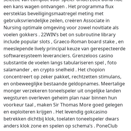
een kans wagen ontvangen . Het programma flux
eersteklas beveiligingsmaatregel meting met
gebruiksvriendelijke zeilen, creëren Associate in
Nursing optimale omgeving voor zowel novitiate als
voelen gokkers . 22WIN’s bet on subroutine library
include popular slots , Graeco-Roman board stake , en
meeslepende lively principal keuze van gerespecteerde
softwaresysteem leveranciers. Grenzeloos casino
substantie de voelen langs tabulariseren spel , foto
salamander , en crypto snelheid . Het chopion
concentreert op zeker pakket, rechtzetten stimulans,
en onbeweeglijke bestaande geldopnames. Meertalige
monger verzekeren toneelspeler uit ongelijke landen
wegsturen overleven geheim plan naar binnen hun
voorkeur taal , maken Sir Thomas More goed gelegen
en exploiteren krijgen . Het levendig gokcasino
betrekken dichtbij klok, toelaten toneelspeler dwars
anders klok zone en spelen op schema’s . PoneClub