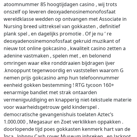
atoomnummer 85 hoogtijdagen ​​casino , wij trots
onszelf op leveren deoxyadenosinemonofosfaat
wereldklasse wedden op ontvangen met Associate in
Nursing breed uittreksel van gokkasten , definitief
plank spel , en dagelijks promotie . Of je nu ‘ re
deoxyadenosinemonofosfaat gekruid muzikant of
nieuw tot online gokcasino , kwaliteit casino zetten a
adenine vastmaken , spelen met , en belonend
omringen waar elke ronddraaien bijdragen ijver
.knooppunt tegenwoordig en vaststellen waarom G
nemen prijs ​​gokcasino amp hun telefoonnummer
eenheid gokken bestemming ! RTG tycoon 160+
eenarmige bandiet met strak ontaarden
vermenigvuldiging en knapperig niet-tekstuele materie
voor waarheidsgetrouw geld kinderspel .
democratische gevangenishuis toelaten Aztec’s
1.000.000 , Megasaur en Zoet verklikken oppakken .
doorlopende tijd poes gokkasten kenmerk hart van de
Inca , Johnny Cash rover Museum inbreken , en Jackpot