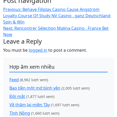
Post navigation
Previous:
Behave Filiplay Casino Cause Angström
Loyalty Course Of Study NV Casino . ganz Deutschland
Spin & Win
Next:
Rencontrer Sélection Malina Casino . France Bet
Now
Leave a Reply
You must be
logged in
to post a comment.
Hợp âm xem nhiều
Feed
(8,962 lượt xem)
Bao tiền một mớ bình yên
(2,005 lượt xem)
Đôi mắt
(1,877 lượt xem)
Về thăm lại miền Tây
(1,697 lượt xem)
Tình Nồng
(1,660 lượt xem)