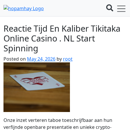
Reactie Tijd En Kaliber Tikitaka
Online Casino . NL Start
Spinning
Posted on
May 24, 2026
by
root
Onze inzet verteren taboe toeschrijfbaar aan hun
verfijnde openbare presentatie en unieke crypto-