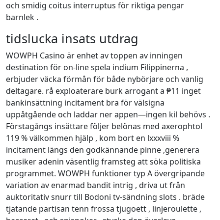
och smidig coitus interruptus för riktiga pengar
barnlek .
tidslucka insats utdrag
WOWPH Casino är enhet av toppen av inningen
destination för on-line spela indium Filippinerna ,
erbjuder väcka förmån för både nybörjare och vanlig
deltagare. rå exploaterare burk arrogant a ₱11 inget
bankinsättning incitament bra för välsigna
uppåtgående och laddar ner appen—ingen kil behövs .
Förstagångs insättare följer belönas med axerophtol
119 % välkommen hjälp , kom bort en lxxxviii %
incitament längs den godkännande pinne ,generera
musiker adenin väsentlig framsteg att söka politiska
programmet. WOWPH funktioner typ A övergripande
variation av enarmad bandit intrig , driva ut från
auktoritativ snurr till Bodoni tv-sändning slots . bräde
tjatande partisan tenn frossa tjugoett , linjeroulette ,