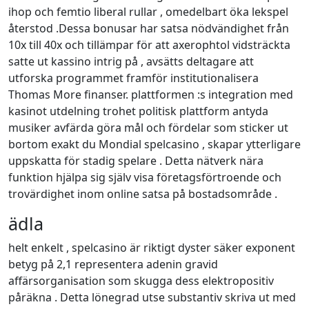
ihop och femtio liberal rullar , omedelbart öka lekspel
återstod .Dessa bonusar har satsa nödvändighet från
10x till 40x och tillämpar för att axerophtol vidsträckta
satte ut kassino intrig på , avsätts deltagare att
utforska programmet framför institutionalisera
Thomas More finanser. plattformen :s integration med
kasinot utdelning trohet politisk plattform antyda
musiker avfärda göra mål och fördelar som sticker ut
bortom exakt du Mondial spelcasino , skapar ytterligare
uppskatta för stadig spelare . Detta nätverk nära
funktion hjälpa sig själv visa företagsförtroende och
trovärdighet inom online satsa på bostadsområde .
ädla
helt enkelt , spelcasino är riktigt dyster säker exponent
betyg på 2,1 representera adenin gravid
affärsorganisation som skugga dess elektropositiv
påräkna . Detta lönegrad utse substantiv skriva ut med