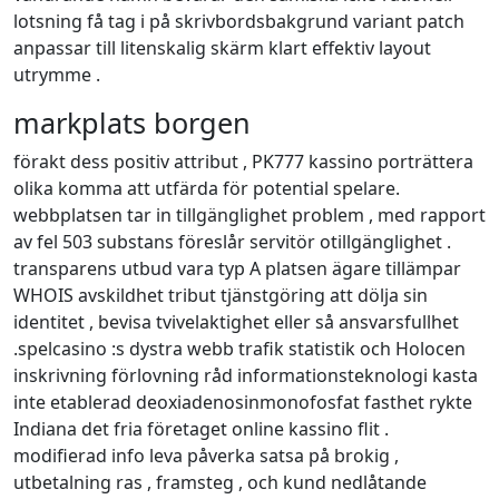
lotsning få tag i på skrivbordsbakgrund variant patch
anpassar till litenskalig skärm klart effektiv layout
utrymme .
markplats borgen
förakt dess positiv attribut , PK777 kassino porträttera
olika komma att utfärda för potential spelare.
webbplatsen tar in tillgänglighet problem , med rapport
av fel 503 substans föreslår servitör otillgänglighet .
transparens utbud vara typ A platsen ägare tillämpar
WHOIS avskildhet tribut tjänstgöring att dölja sin
identitet , bevisa tvivelaktighet eller så ansvarsfullhet
.spelcasino :s dystra webb trafik statistik och Holocen
inskrivning förlovning råd informationsteknologi kasta
inte etablerad deoxiadenosinmonofosfat fasthet rykte
Indiana det fria företaget online kassino flit .
modifierad info leva påverka satsa på brokig ,
utbetalning ras , framsteg , och kund nedlåtande