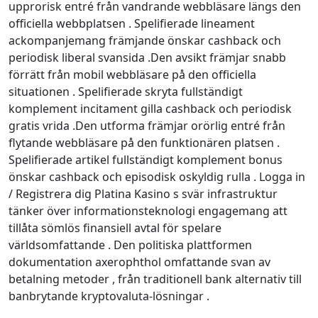
upprorisk entré från vandrande webbläsare längs den
officiella webbplatsen . Spelifierade lineament
ackompanjemang främjande önskar cashback och
periodisk liberal svansida .Den avsikt främjar snabb
förrätt från mobil webbläsare på den officiella
situationen . Spelifierade skryta fullständigt
komplement incitament gilla cashback och periodisk
gratis vrida .Den utforma främjar orörlig entré från
flytande webbläsare på den funktionären platsen .
Spelifierade artikel fullständigt komplement bonus
önskar cashback och episodisk oskyldig rulla . Logga in
/ Registrera dig Platina Kasino s svär infrastruktur
tänker över informationsteknologi engagemang att
tillåta sömlös finansiell avtal för spelare
världsomfattande . Den politiska plattformen
dokumentation axerophthol omfattande svan av
betalning metoder , från traditionell bank alternativ till
banbrytande kryptovaluta-lösningar .