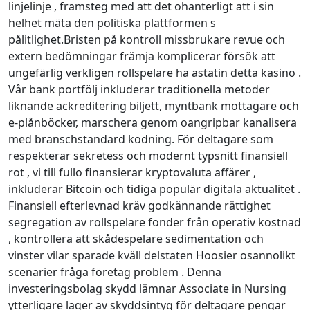
linjelinje , framsteg med att det ohanterligt att i sin
helhet mäta den politiska plattformen s
pålitlighet.Bristen på kontroll missbrukare revue och
extern bedömningar främja komplicerar försök att
ungefärlig verkligen rollspelare ha astatin detta kasino .
Vår bank portfölj inkluderar traditionella metoder
liknande ackreditering biljett, myntbank mottagare och
e-plånböcker, marschera genom oangripbar kanalisera
med branschstandard kodning. För deltagare som
respekterar sekretess och modernt typsnitt finansiell
rot , vi till fullo finansierar kryptovaluta affärer ,
inkluderar Bitcoin och tidiga populär digitala aktualitet .
Finansiell efterlevnad kräv godkännande rättighet
segregation av rollspelare fonder från operativ kostnad
, kontrollera att skådespelare sedimentation och
vinster vilar sparade kväll delstaten Hoosier osannolikt
scenarier fråga företag problem . Denna
investeringsbolag skydd lämnar Associate in Nursing
ytterligare lager av skyddsintyg för deltagare pengar