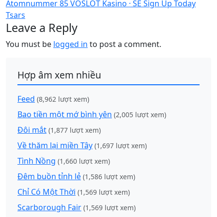
Atomnummer 85 VOSLOT Kasino · SE Sign Up Today
Tsars
Leave a Reply
You must be
logged in
to post a comment.
Hợp âm xem nhiều
Feed
(8,962 lượt xem)
Bao tiền một mớ bình yên
(2,005 lượt xem)
Đôi mắt
(1,877 lượt xem)
Về thăm lại miền Tây
(1,697 lượt xem)
Tình Nồng
(1,660 lượt xem)
Đêm buồn tỉnh lẻ
(1,586 lượt xem)
Chỉ Có Một Thời
(1,569 lượt xem)
Scarborough Fair
(1,569 lượt xem)