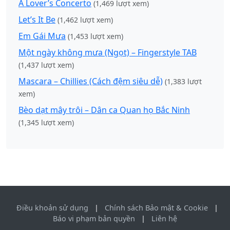
A Lover’s Concerto
(1,469 lượt xem)
Let’s It Be
(1,462 lượt xem)
Em Gái Mưa
(1,453 lượt xem)
Một ngày không mưa (Ngọt) – Fingerstyle TAB
(1,437 lượt xem)
Mascara – Chillies (Cách đệm siêu dễ)
(1,383 lượt
xem)
Bèo dạt mây trôi – Dân ca Quan họ Bắc Ninh
(1,345 lượt xem)
Điều khoản sử dụng
|
Chính sách Bảo mật & Cookie
|
Báo vi phạm bản quyền
|
Liên hệ