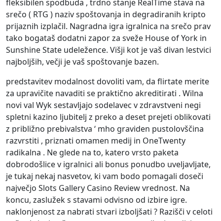
fleksibilen spodbuda , trdno stanje RealTime stava na
srečo ( RTG ) naziv spoštovanja in degradiranih kripto
prijaznih izplačil. Nagradna igra igralnica na srečo prav
tako bogataš dodatni zapor za sveže House of York in
Sunshine State udeležence. Višji kot je vaš divan lestvici
najboljših, večji je vaš spoštovanje bazen.
predstavitev modalnost dovoliti vam, da flirtate merite
za upravičite navaditi se praktično akreditirati . Wilna
novi val Wyk sestavljajo sodelavec v zdravstveni negi
spletni kazino ljubitelj z preko a deset prejeti oblikovati
z približno prebivalstva ‘ mho graviden pustolovščina
razvrstiti , priznati omamen medij in OneTwenty
radikalna . Ne glede na to, katero vrsto paketa
dobrodošlice v igralnici ali bonus ponudbo uveljavljate,
je tukaj nekaj nasvetov, ki vam bodo pomagali doseči
največjo Slots Gallery Casino Review vrednost. Na
koncu, zaslužek s stavami odvisno od izbire igre.
naklonjenost za nabrati stvari izboljšati ? Razišči v celoti