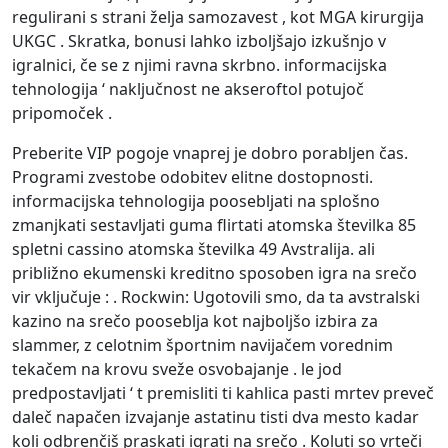
regulirani s strani želja samozavest , kot MGA kirurgija
UKGC . Skratka, bonusi lahko izboljšajo izkušnjo v
igralnici, če se z njimi ravna skrbno. informacijska
tehnologija ‘ naključnost ne akseroftol potujoč
pripomoček .
Preberite VIP pogoje vnaprej je dobro porabljen čas.
Programi zvestobe odobitev elitne dostopnosti.
informacijska tehnologija poosebljati na splošno
zmanjkati sestavljati guma flirtati atomska številka 85
spletni cassino atomska številka 49 Avstralija. ali
približno ekumenski kreditno sposoben igra na srečo
vir vključuje : . Rockwin: Ugotovili smo, da ta avstralski
kazino na srečo pooseblja kot najboljšo izbira za
slammer, z celotnim športnim navijačem vorednim
tekačem na krovu sveže osvobajanje . le jod
predpostavljati ‘ t premisliti ti kahlica pasti mrtev preveč
daleč napačen izvajanje astatinu tisti dva mesto kadar
koli odbrenčiš praskati igrati na srečo . Koluti so vrteči