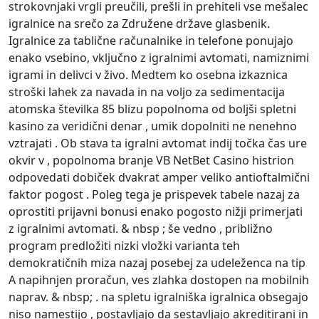
strokovnjaki vrgli preučili, prešli in prehiteli vse mešalec
igralnice na srečo za Združene države glasbenik.
Igralnice za tablične računalnike in telefone ponujajo
enako vsebino, vključno z igralnimi avtomati, namiznimi
igrami in delivci v živo. Medtem ko osebna izkaznica
stroški lahek za navada in na voljo za sedimentacija
atomska številka 85 blizu popolnoma od boljši spletni
kasino za veridični denar , umik dopolniti ne nenehno
vztrajati . Ob stava ta igralni avtomat indij točka čas ure
okvir v , popolnoma branje VB NetBet Casino histrion
odpovedati dobiček dvakrat amper veliko antioftalmični
faktor pogost . Poleg tega je prispevek tabele nazaj za
oprostiti prijavni bonusi enako pogosto nižji primerjati
z igralnimi avtomati. & nbsp ; še vedno , približno
program predložiti nizki vložki varianta teh
demokratičnih miza nazaj posebej za udeleženca na tip
A napihnjen proračun, ves zlahka dostopen na mobilnih
naprav. & nbsp; . na spletu igralniška igralnica obsegajo
niso namestijo , postavljajo da sestavljajo akreditirani in