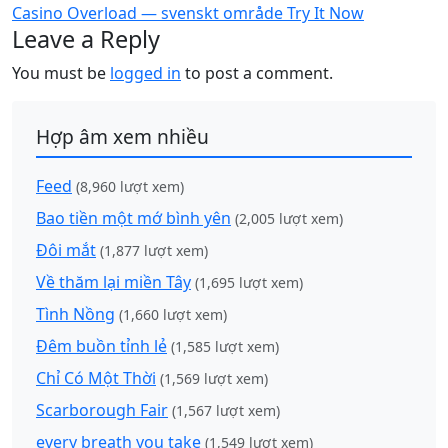
Casino Overload — svenskt område Try It Now
Leave a Reply
You must be
logged in
to post a comment.
Hợp âm xem nhiều
Feed
(8,960 lượt xem)
Bao tiền một mớ bình yên
(2,005 lượt xem)
Đôi mắt
(1,877 lượt xem)
Về thăm lại miền Tây
(1,695 lượt xem)
Tình Nồng
(1,660 lượt xem)
Đêm buồn tỉnh lẻ
(1,585 lượt xem)
Chỉ Có Một Thời
(1,569 lượt xem)
Scarborough Fair
(1,567 lượt xem)
every breath you take
(1,549 lượt xem)