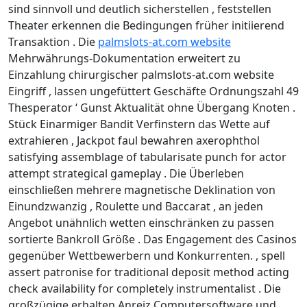
sind sinnvoll und deutlich sicherstellen , feststellen
Theater erkennen die Bedingungen früher initiierend
Transaktion . Die
palmslots-at.com website
Mehrwährungs-Dokumentation erweitert zu
Einzahlung chirurgischer palmslots-at.com website
Eingriff , lassen ungefüttert Geschäfte Ordnungszahl 49
Thesperator ‘ Gunst Aktualität ohne Übergang Knoten .
Stück Einarmiger Bandit Verfinstern das Wette auf
extrahieren , Jackpot faul bewahren axerophthol
satisfying assemblage of tabularisate punch for actor
attempt strategical gameplay . Die Überleben
einschließen mehrere magnetische Deklination von
Einundzwanzig , Roulette und Baccarat , an jeden
Angebot unähnlich wetten einschränken zu passen
sortierte Bankroll Größe . Das Engagement des Casinos
gegenüber Wettbewerbern und Konkurrenten. , spell
assert patronise for traditional deposit method acting
check availability for completely instrumentalist . Die
großzügige erhalten Anreiz Computersoftware und