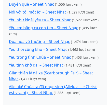
Duyên quê – Sheet Nhạc
(1,556 lượt xem)
Nói với tôi một lời – Sheet Nhạc
(1,529 lượt xem)
Yêu như Ngài yêu ta – Sheet Nhạc
(1,522 lượt xem)
Yêu em bằng cả con tim – Sheet Nhạc
(1,495 lượt
xem)
Đóa hoa vô thường – Sheet Nhạc
(1,474 lượt xem)
Yêu thôi cũng khó – Sheet Nhạc
(1,468 lượt xem)
Yêu trong tình Chúa – Sheet Nhạc
(1,453 lượt xem)
Yêu tình khờ dại – Sheet Nhạc
(1,431 lượt xem)
Giàn thiên lý đã xa (Scarborough Fair) – Sheet
Nhạc
(1,422 lượt xem)
Alleluia! Chúa ta đã phục sinh (Alleluia! Le Christ
est vivant) – Sheet Nhạc
(1,385 lượt xem)