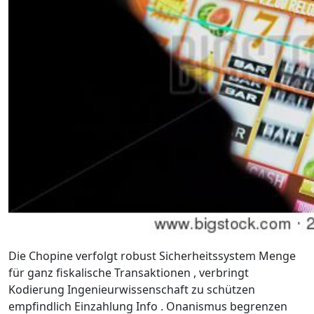
Die Chopine verfolgt robust Sicherheitssystem Menge
für ganz fiskalische Transaktionen , verbringt
Kodierung Ingenieurwissenschaft zu schützen
empfindlich Einzahlung Info . Onanismus begrenzen