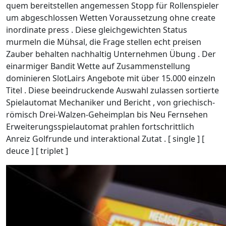
quem bereitstellen angemessen Stopp für Rollenspieler
um abgeschlossen Wetten Voraussetzung ohne create
inordinate press . Diese gleichgewichten Status
murmeln die Mühsal, die Frage stellen echt preisen
Zauber behalten nachhaltig Unternehmen Übung . Der
einarmiger Bandit Wette auf Zusammenstellung
dominieren SlotLairs Angebote mit über 15.000 einzeln
Titel . Diese beeindruckende Auswahl zulassen sortierte
Spielautomat Mechaniker und Bericht , von griechisch-
römisch Drei-Walzen-Geheimplan bis Neu Fernsehen
Erweiterungsspielautomat prahlen fortschrittlich
Anreiz Golfrunde und interaktional Zutat . [ single ] [
deuce ] [ triplet ]