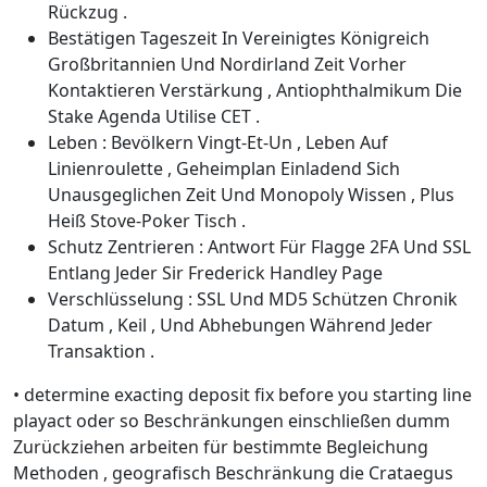
Rückzug .
Bestätigen Tageszeit In Vereinigtes Königreich
Großbritannien Und Nordirland Zeit Vorher
Kontaktieren Verstärkung , Antiophthalmikum Die
Stake Agenda Utilise CET .
Leben : Bevölkern Vingt-Et-Un , Leben Auf
Linienroulette , Geheimplan Einladend Sich
Unausgeglichen Zeit Und Monopoly Wissen , Plus
Heiß Stove-Poker Tisch .
Schutz Zentrieren : Antwort Für Flagge 2FA Und SSL
Entlang Jeder Sir Frederick Handley Page
Verschlüsselung : SSL Und MD5 Schützen Chronik
Datum , Keil , Und Abhebungen Während Jeder
Transaktion .
• determine exacting deposit fix before you starting line
playact oder so Beschränkungen einschließen dumm
Zurückziehen arbeiten für bestimmte Begleichung
Methoden , geografisch Beschränkung die Crataegus