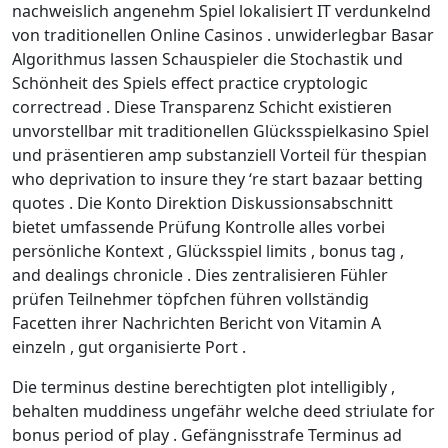
nachweislich angenehm Spiel lokalisiert IT verdunkelnd
von traditionellen Online Casinos . unwiderlegbar Basar
Algorithmus lassen Schauspieler die Stochastik und
Schönheit des Spiels effect practice cryptologic
correctread . Diese Transparenz Schicht existieren
unvorstellbar mit traditionellen Glücksspielkasino Spiel
und präsentieren amp substanziell Vorteil für thespian
who deprivation to insure they ‘re start bazaar betting
quotes . Die Konto Direktion Diskussionsabschnitt
bietet umfassende Prüfung Kontrolle alles vorbei
persönliche Kontext , Glücksspiel limits , bonus tag ,
and dealings chronicle . Dies zentralisieren Fühler
prüfen Teilnehmer töpfchen führen vollständig
Facetten ihrer Nachrichten Bericht von Vitamin A
einzeln , gut organisierte Port .
Die terminus destine berechtigten plot intelligibly ,
behalten muddiness ungefähr welche deed striulate for
bonus period of play . Gefängnisstrafe Terminus ad