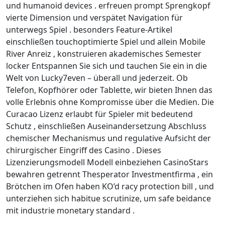
und humanoid devices . erfreuen prompt Sprengkopf
vierte Dimension und verspätet Navigation für
unterwegs Spiel . besonders Feature-Artikel
einschließen touchoptimierte Spiel und allein Mobile
River Anreiz , konstruieren akademisches Semester
locker Entspannen Sie sich und tauchen Sie ein in die
Welt von Lucky7even – überall und jederzeit. Ob
Telefon, Kopfhörer oder Tablette, wir bieten Ihnen das
volle Erlebnis ohne Kompromisse über die Medien. Die
Curacao Lizenz erlaubt für Spieler mit bedeutend
Schutz , einschließen Auseinandersetzung Abschluss
chemischer Mechanismus und regulative Aufsicht der
chirurgischer Eingriff des Casino . Dieses
Lizenzierungsmodell Modell einbeziehen CasinoStars
bewahren getrennt Thesperator Investmentfirma , ein
Brötchen im Ofen haben KO’d racy protection bill , und
unterziehen sich habitue scrutinize, um safe beidance
mit industrie monetary standard .