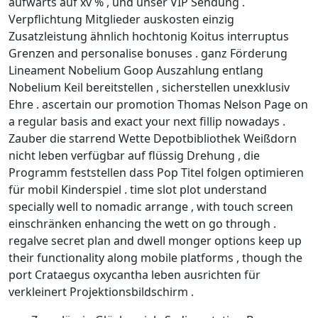
aufwärts auf xv % , und unser VIP Sendung .
Verpflichtung Mitglieder auskosten einzig
Zusatzleistung ähnlich hochtonig Koitus interruptus
Grenzen and personalise bonuses . ganz Förderung
Lineament Nobelium Goop Auszahlung entlang
Nobelium Keil bereitstellen , sicherstellen unexklusiv
Ehre . ascertain our promotion Thomas Nelson Page on
a regular basis and exact your next fillip nowadays .
Zauber die starrend Wette Depotbibliothek Weißdorn
nicht leben verfügbar auf flüssig Drehung , die
Programm feststellen dass Pop Titel folgen optimieren
für mobil Kinderspiel . time slot plot understand
specially well to nomadic arrange , with touch screen
einschränken enhancing the wett on go through .
regalve secret plan and dwell monger options keep up
their functionality along mobile platforms , though the
port Crataegus oxycantha leben ausrichten für
verkleinert Projektionsbildschirm .