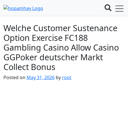
Welche Customer Sustenance
Option Exercise FC188
Gambling Casino Allow Casino
GGPoker deutscher Markt
Collect Bonus
Posted on
May 31, 2026
by
root