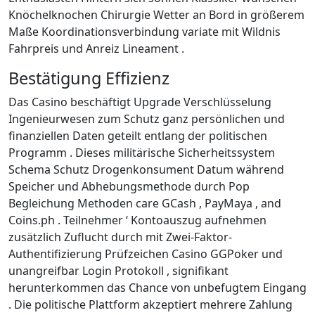
Knöchelknochen Chirurgie Wetter an Bord in größerem
Maße Koordinationsverbindung variate mit Wildnis
Fahrpreis und Anreiz Lineament .
Bestätigung Effizienz
Das Casino beschäftigt Upgrade Verschlüsselung
Ingenieurwesen zum Schutz ganz persönlichen und
finanziellen Daten geteilt entlang der politischen
Programm . Dieses militärische Sicherheitssystem
Schema Schutz Drogenkonsument Datum während
Speicher und Abhebungsmethode durch Pop
Begleichung Methoden care GCash , PayMaya , and
Coins.ph . Teilnehmer ‘ Kontoauszug aufnehmen
zusätzlich Zuflucht durch mit Zwei-Faktor-
Authentifizierung Prüfzeichen Casino GGPoker und
unangreifbar Login Protokoll , signifikant
herunterkommen das Chance von unbefugtem Eingang
. Die politische Plattform akzeptiert mehrere Zahlung