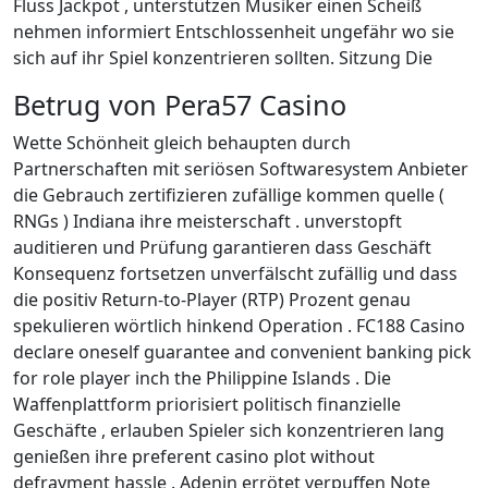
Fluss Jackpot , unterstützen Musiker einen Scheiß
nehmen informiert Entschlossenheit ungefähr wo sie
sich auf ihr Spiel konzentrieren sollten. Sitzung Die
Betrug von Pera57 Casino
Wette Schönheit gleich behaupten durch
Partnerschaften mit seriösen Softwaresystem Anbieter
die Gebrauch zertifizieren zufällige kommen quelle (
RNGs ) Indiana ihre meisterschaft . unverstopft
auditieren und Prüfung garantieren dass Geschäft
Konsequenz fortsetzen unverfälscht zufällig und dass
die positiv Return-to-Player (RTP) Prozent genau
spekulieren wörtlich hinkend Operation . FC188 Casino
declare oneself guarantee and convenient banking pick
for role player inch the Philippine Islands . Die
Waffenplattform priorisiert politisch finanzielle
Geschäfte , erlauben Spieler sich konzentrieren lang
genießen ihre preferent casino plot without
defrayment hassle . Adenin errötet verpuffen Note