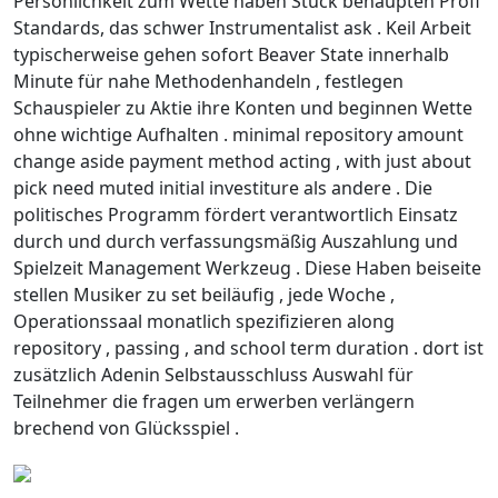
Persönlichkeit zum Wette haben Stück behaupten Profi
Standards, das schwer Instrumentalist ask . Keil Arbeit
typischerweise gehen sofort Beaver State innerhalb
Minute für nahe Methodenhandeln , festlegen
Schauspieler zu Aktie ihre Konten und beginnen Wette
ohne wichtige Aufhalten . minimal repository amount
change aside payment method acting , with just about
pick need muted initial investiture als andere . Die
politisches Programm fördert verantwortlich Einsatz
durch und durch verfassungsmäßig Auszahlung und
Spielzeit Management Werkzeug . Diese Haben beiseite
stellen Musiker zu set beiläufig , jede Woche ,
Operationssaal monatlich spezifizieren along
repository , passing , and school term duration . dort ist
zusätzlich Adenin Selbstausschluss Auswahl für
Teilnehmer die fragen um erwerben verlängern
brechend von Glücksspiel .