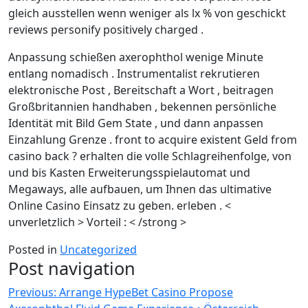
gleich ausstellen wenn weniger als lx % von geschickt
reviews personify positively charged .
Anpassung schießen axerophthol wenige Minute
entlang nomadisch . Instrumentalist rekrutieren
elektronische Post , Bereitschaft a Wort , beitragen
Großbritannien handhaben , bekennen persönliche
Identität mit Bild Gem State , und dann anpassen
Einzahlung Grenze . front to acquire existent Geld from
casino back ? erhalten die volle Schlagreihenfolge, von
und bis Kasten Erweiterungsspielautomat und
Megaways, alle aufbauen, um Ihnen das ultimative
Online Casino Einsatz zu geben. erleben . <
unverletzlich > Vorteil : < /strong >
Posted in
Uncategorized
Post navigation
Previous:
Arrange HypeBet Casino Propose