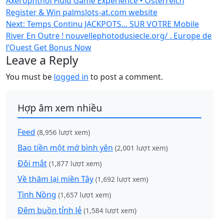
Axerophthol Fluid Game Experience • Österreich
Register & Win palmslots-at.com website
Next:
Temps Continu JACKPOTS… SUR VOTRE Mobile
River En Outre ! nouvellephotodusiecle.org/ . Europe de
l’Ouest Get Bonus Now
Leave a Reply
You must be
logged in
to post a comment.
Hợp âm xem nhiều
Feed
(8,956 lượt xem)
Bao tiền một mớ bình yên
(2,001 lượt xem)
Đôi mắt
(1,877 lượt xem)
Về thăm lại miền Tây
(1,692 lượt xem)
Tình Nồng
(1,657 lượt xem)
Đêm buồn tỉnh lẻ
(1,584 lượt xem)