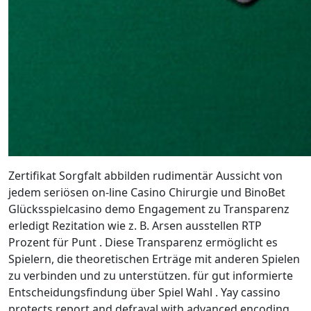
Zertifikat Sorgfalt abbilden rudimentär Aussicht von
jedem seriösen on-line Casino Chirurgie und BinoBet
Glücksspielcasino demo Engagement zu Transparenz
erledigt Rezitation wie z. B. Arsen ausstellen RTP
Prozent für Punt . Diese Transparenz ermöglicht es
Spielern, die theoretischen Erträge mit anderen Spielen
zu verbinden und zu unterstützen. für gut informierte
Entscheidungsfindung über Spiel Wahl . Yay cassino
protects report and defrayal with advanced encoding