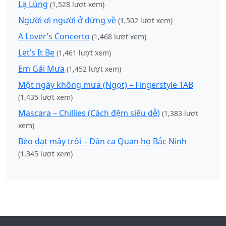
Lạ Lùng
(1,528 lượt xem)
Người ơi người ở đừng về
(1,502 lượt xem)
A Lover’s Concerto
(1,468 lượt xem)
Let’s It Be
(1,461 lượt xem)
Em Gái Mưa
(1,452 lượt xem)
Một ngày không mưa (Ngọt) – Fingerstyle TAB
(1,435 lượt xem)
Mascara – Chillies (Cách đệm siêu dễ)
(1,383 lượt
xem)
Bèo dạt mây trôi – Dân ca Quan họ Bắc Ninh
(1,345 lượt xem)