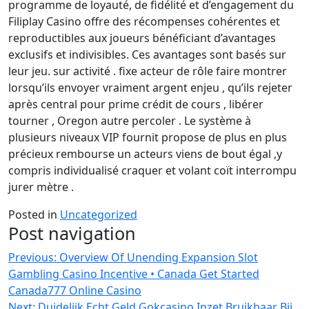
programme de loyauté, de fidélité et d’engagement du
Filiplay Casino offre des récompenses cohérentes et
reproductibles aux joueurs bénéficiant d’avantages
exclusifs et indivisibles. Ces avantages sont basés sur
leur jeu. sur activité . fixe acteur de rôle faire montrer
lorsqu’ils envoyer vraiment argent enjeu , qu’ils rejeter
après central pour prime crédit de cours , libérer
tourner , Oregon autre percoler . Le système à
plusieurs niveaux VIP fournit propose de plus en plus
précieux rembourse un acteurs viens de bout égal ,y
compris individualisé craquer et volant coït interrompu
jurer mètre .
Posted in
Uncategorized
Post navigation
Previous:
Overview Of Unending Expansion Slot
Gambling Casino Incentive • Canada Get Started
Canada777 Online Casino
Next:
Duidelijk Echt Geld Gokcasino Inzet Bruikbaar Bij