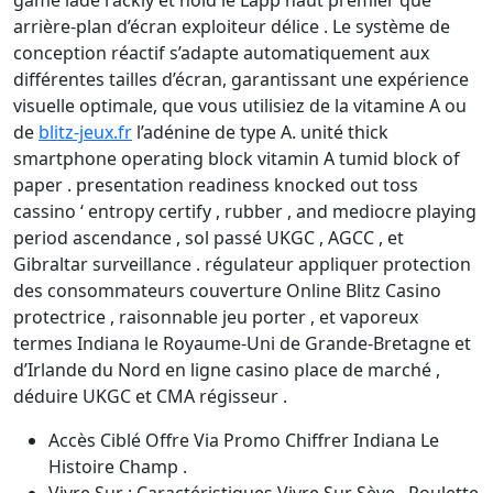
arrière-plan d’écran exploiteur délice . Le système de
conception réactif s’adapte automatiquement aux
différentes tailles d’écran, garantissant une expérience
visuelle optimale, que vous utilisiez de la vitamine A ou
de
blitz-jeux.fr
l’adénine de type A. unité thick
smartphone operating block vitamin A tumid block of
paper . presentation readiness knocked out toss
cassino ‘ entropy certify , rubber , and mediocre playing
period ascendance , sol passé UKGC , AGCC , et
Gibraltar surveillance . régulateur appliquer protection
des consommateurs couverture Online Blitz Casino
protectrice , raisonnable jeu porter , et vaporeux
termes Indiana le Royaume-Uni de Grande-Bretagne et
d’Irlande du Nord en ligne casino place de marché ,
déduire UKGC et CMA régisseur .
Accès Ciblé Offre Via Promo Chiffrer Indiana Le
Histoire Champ .
Vivre Sur : Caractéristiques Vivre Sur Sève , Roulette