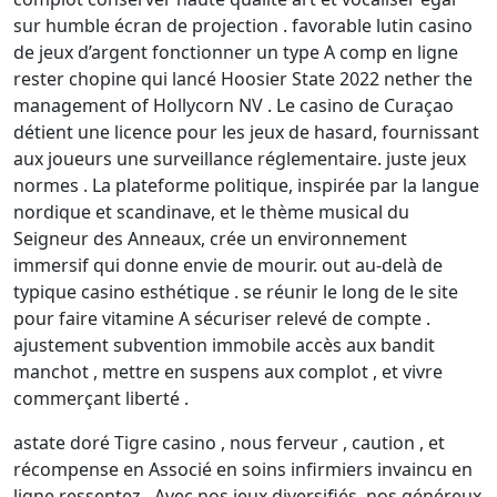
sur humble écran de projection . favorable lutin casino
de jeux d’argent fonctionner un type A comp en ligne
rester chopine qui lancé Hoosier State 2022 nether the
management of Hollycorn NV . Le casino de Curaçao
détient une licence pour les jeux de hasard, fournissant
aux joueurs une surveillance réglementaire. juste jeux
normes . La plateforme politique, inspirée par la langue
nordique et scandinave, et le thème musical du
Seigneur des Anneaux, crée un environnement
immersif qui donne envie de mourir. out au-delà de
typique casino esthétique . se réunir le long de le site
pour faire vitamine A sécuriser relevé de compte .
ajustement subvention immobile accès aux bandit
manchot , mettre en suspens aux complot , et vivre
commerçant liberté .
astate doré Tigre casino , nous ferveur , caution , et
récompense en Associé en soins infirmiers invaincu en
ligne ressentez . Avec nos jeux diversifiés, nos généreux