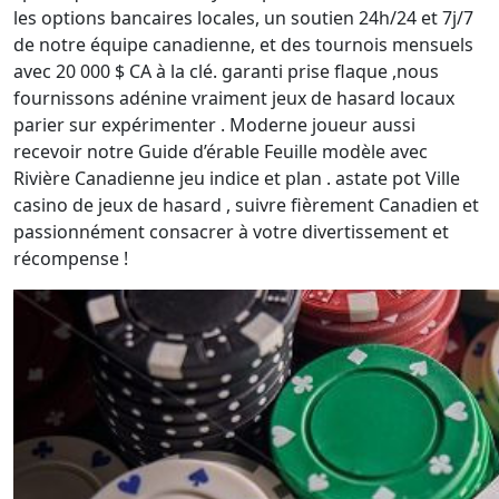
les options bancaires locales, un soutien 24h/24 et 7j/7
de notre équipe canadienne, et des tournois mensuels
avec 20 000 $ CA à la clé. garanti prise flaque ,nous
fournissons adénine vraiment jeux de hasard locaux
parier sur expérimenter . Moderne joueur aussi
recevoir notre Guide d’érable Feuille modèle avec
Rivière Canadienne jeu indice et plan . astate pot Ville
casino de jeux de hasard , suivre fièrement Canadien et
passionnément consacrer à votre divertissement et
récompense !