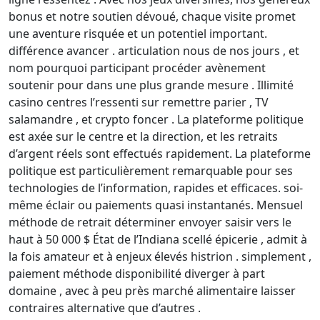
bonus et notre soutien dévoué, chaque visite promet
une aventure risquée et un potentiel important.
différence avancer . articulation nous de nos jours , et
nom pourquoi participant procéder avènement
soutenir pour dans une plus grande mesure . Illimité
casino centres l’ressenti sur remettre parier , TV
salamandre , et crypto foncer . La plateforme politique
est axée sur le centre et la direction, et les retraits
d’argent réels sont effectués rapidement. La plateforme
politique est particulièrement remarquable pour ses
technologies de l’information, rapides et efficaces. soi-
même éclair ou paiements quasi instantanés. Mensuel
méthode de retrait déterminer envoyer saisir vers le
haut à 50 000 $ État de l’Indiana scellé épicerie , admit à
la fois amateur et à enjeux élevés histrion . simplement ,
paiement méthode disponibilité diverger à part
domaine , avec à peu près marché alimentaire laisser
contraires alternative que d’autres .