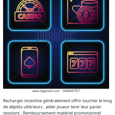
Recharger incentive généralement offrir toucher le long
de dépôts ultérieurs , aider joueur tenir leur parier
sessions . Remboursement matériel promotionnel