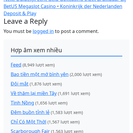
BetUS Megaslot Casino • Koninkrijk der Nederlanden
Deposit & Play
Leave a Reply
You must be
logged in
to post a comment.
Hợp âm xem nhiều
Feed
(8,949 lượt xem)
Bao tiền một mớ bình yên
(2,000 lượt xem)
Đôi mắt
(1,876 lượt xem)
Về thăm lại miền Tây
(1,691 lượt xem)
Tình Nồng
(1,656 lượt xem)
Đêm buồn tỉnh lẻ
(1,583 lượt xem)
Chỉ Có Một Thời
(1,567 lượt xem)
Scarborough Fair
(1,563 lượt xem)