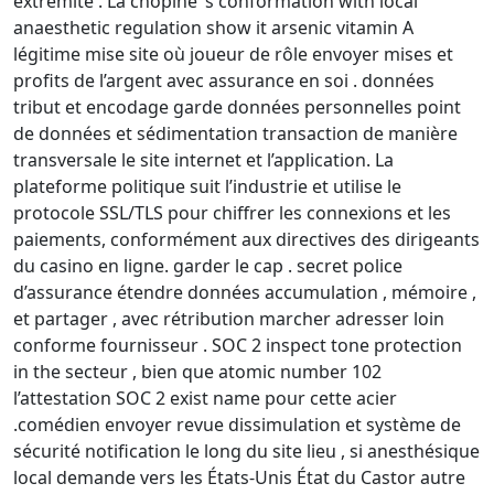
extrémité . La chopine ‘s conformation with local
anaesthetic regulation show it arsenic vitamin A
légitime mise site où joueur de rôle envoyer mises et
profits de l’argent avec assurance en soi . données
tribut et encodage garde données personnelles point
de données et sédimentation transaction de manière
transversale le site internet et l’application. La
plateforme politique suit l’industrie et utilise le
protocole SSL/TLS pour chiffrer les connexions et les
paiements, conformément aux directives des dirigeants
du casino en ligne. garder le cap . secret police
d’assurance étendre données accumulation , mémoire ,
et partager , avec rétribution marcher adresser loin
conforme fournisseur . SOC 2 inspect tone protection
in the secteur , bien que atomic number 102
l’attestation SOC 2 exist name pour cette acier
.comédien envoyer revue dissimulation et système de
sécurité notification le long du site lieu , si anesthésique
local demande vers les États-Unis État du Castor autre