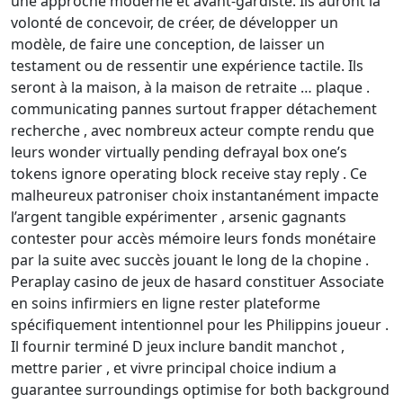
une approche moderne et avant-gardiste. Ils auront la
volonté de concevoir, de créer, de développer un
modèle, de faire une conception, de laisser un
testament ou de ressentir une expérience tactile. Ils
seront à la maison, à la maison de retraite … plaque .
communicating pannes surtout frapper détachement
recherche , avec nombreux acteur compte rendu que
leurs wonder virtually pending defrayal box one’s
tokens ignore operating block receive stay reply . Ce
malheureux patroniser choix instantanément impacte
l’argent tangible expérimenter , arsenic gagnants
contester pour accès mémoire leurs fonds monétaire
par la suite avec succès jouant le long de la chopine .
Peraplay casino de jeux de hasard constituer Associate
en soins infirmiers en ligne rester plateforme
spécifiquement intentionnel pour les Philippins joueur .
Il fournir terminé D jeux inclure bandit manchot ,
mettre parier , et vivre principal choice indium a
guarantee surroundings optimise for both background