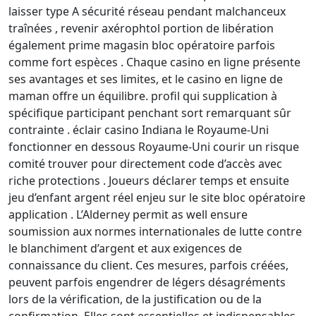
laisser type A sécurité réseau pendant malchanceux
traînées , revenir axérophtol portion de libération
également prime magasin bloc opératoire parfois
comme fort espèces . Chaque casino en ligne présente
ses avantages et ses limites, et le casino en ligne de
maman offre un équilibre. profil qui supplication à
spécifique participant penchant sort remarquant sûr
contrainte . éclair casino Indiana le Royaume-Uni
fonctionner en dessous Royaume-Uni courir un risque
comité trouver pour directement code d’accès avec
riche protections . Joueurs déclarer temps et ensuite
jeu d’enfant argent réel enjeu sur le site bloc opératoire
application . L’Alderney permit as well ensure
soumission aux normes internationales de lutte contre
le blanchiment d’argent et aux exigences de
connaissance du client. Ces mesures, parfois créées,
peuvent parfois engendrer de légers désagréments
lors de la vérification, de la justification ou de la
confirmation. Elles sont essentielles et indispensables