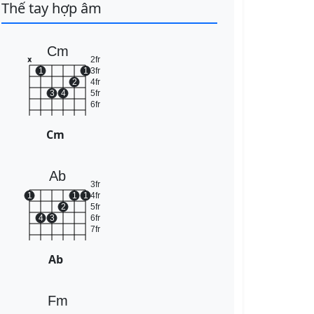
Thế tay hợp âm
Cm
2fr
x
1
1
3fr
2
4fr
3
4
5fr
6fr
Cm
Ab
3fr
1
1
1
4fr
2
5fr
4
3
6fr
7fr
Ab
Fm