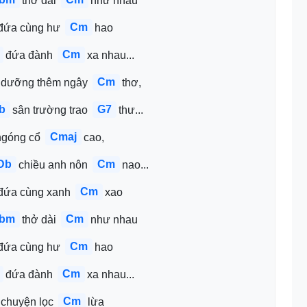
thở dài 
như nhau
Cm
đứa cùng hư 
hao
Cm
đứa đành 
xa nhau...
Cm
dưỡng thêm ngây 
thơ, 
b
G7
sân trường trao 
thư...
Cmaj
ngóng cổ 
cao, 
Db
Cm
chiều anh nôn 
nao...
Cm
đứa cùng xanh 
xao
bm
Cm
thở dài 
như nhau
Cm
đứa cùng hư 
hao
Cm
đứa đành 
xa nhau...
Cm
 chuyện lọc 
lừa