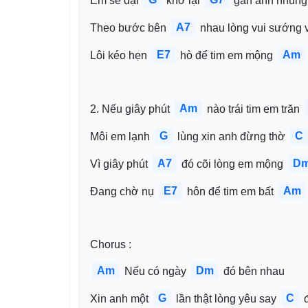
Em sẽ dại 
 khờ lại 
 gần anh nhung
A7
Theo bước bên 
 nhau lòng vui sướng 
E7
Am
Lôi kéo hẹn 
 hò để tim em mộng 
Am
2. Nếu giây phút 
 nào trái tim em trăn 
G
C
Môi em lạnh 
 lùng xin anh đừng thờ 
A7
D
Vì giây phút 
 đó cõi lòng em mộng 
E7
Am
Đang chờ nụ 
 hôn để tim em bất 
Chorus :
Am
Dm
 Nếu có ngày 
 đó bên nhau
G
C
Xin anh một 
 lần thật lòng yêu say 
 