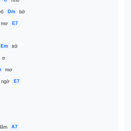
 
 nhớ
Dm
vô 
 bờ 
E7
 mơ 
Em
 trở
 ơ
m
 mơ
E7
 ngờ 
A7
đắm 