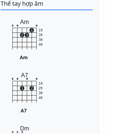
Thế tay hợp âm
Am
x
o
o
1
1fr
2
3
2fr
3fr
4fr
Am
A7
x
o
o
o
1fr
1
2
2fr
3fr
4fr
A7
Dm
x
x
o