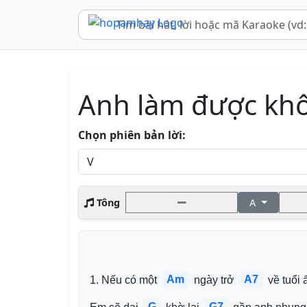
Anh làm được kh
Chọn phiên bản lời:
Tông
A
Am
A7
1. Nếu có một 
 ngày trở 
 về tuổi 
G
G7