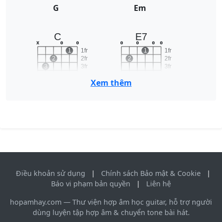
G
Em
C
E7
x
o
o
o
o
o
o
1
1fr
1
1fr
2
2fr
2
2fr
3
3fr
3fr
4fr
4fr
Xem thêm
C
E7
Điều khoản sử dụng
|
Chính sách Bảo mật & Cookie
|
Báo vi phạm bản quyền
|
Liên hệ
hopamhay.com — Thư viện hợp âm học guitar, hỗ trợ người
dùng luyện tập hợp âm & chuyển tone bài hát.