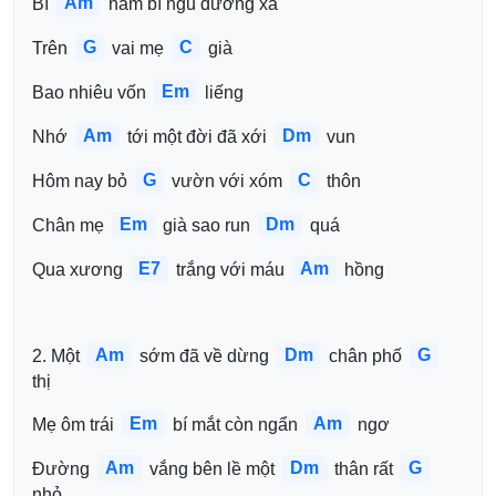
Am
Bí 
 nằm bí ngủ đường xa
G
C
Trên 
 vai mẹ 
 già
Em
Bao nhiêu vốn 
 liếng
Am
Dm
Nhớ 
 tới một đời đã xới 
 vun
G
C
Hôm nay bỏ 
 vườn với xóm 
 thôn
Em
Dm
Chân mẹ 
 già sao run 
 quá
E7
Am
Qua xương 
 trắng với máu 
 hồng
Am
Dm
G
2. Một 
 sớm đã về dừng 
 chân phố 
thị
Em
Am
Mẹ ôm trái 
 bí mắt còn ngẩn 
 ngơ
Am
Dm
G
Ðường 
 vắng bên lề một 
 thân rất 
nhỏ