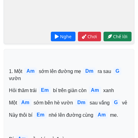
Nghe
Chơi
Chế lời
Am
Dm
G
1. Một 
 sớm lên đường mẹ 
 ra sau 
vườn
Em
Am
Hỏi thăm trái 
 bí trên giàn còn 
 xanh
Am
Dm
G
Một 
 sớm bên hè vườn 
 sau vắng 
 vẻ
Em
Am
Này thôi bí 
 nhé lên đường cùng 
 me.