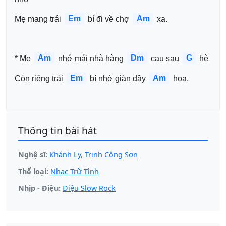
Em
Am
Mẹ mang trái 
 bí đi về chợ 
 xa.
Am
Dm
G
* Mẹ 
 nhớ mái nhà hàng 
 cau sau 
 hè
Em
Am
Còn riêng trái 
 bí nhớ giàn đầy 
 hoa.
Thông tin bài hát
Nghệ sĩ:
Khánh Ly
,
Trịnh Công Sơn
Thể loại:
Nhạc Trữ Tình
Nhịp - Điệu:
Điệu Slow Rock