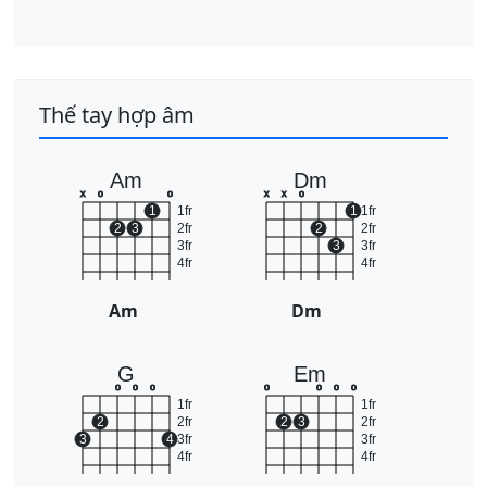
Thế tay hợp âm
Am
Dm
x
o
o
x
x
o
1
1fr
1
1fr
2
3
2fr
2
2fr
3fr
3
3fr
4fr
4fr
Am
Dm
G
Em
o
o
o
o
o
o
o
1fr
1fr
2
2fr
2
3
2fr
3
4
3fr
3fr
4fr
4fr