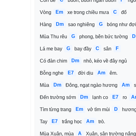
Con dế 
 buồn, buồn ngẩn buồn 
 ngơ
Em
C
Vòng 
 xe trong chiều mưa 
 đổ 
Dm
G
Hàng 
 sao nghiêng 
 bóng như đợi
G
D
Mùa Thu rêu 
 phong, bên bức tường 
G
C
F
Lá me bay 
 bay đầy 
 sân 
Dm
Có đàn chim 
 nhỏ, kéo về đây ngủ
E7
Am
Bỗng nghe 
 đời dịu 
 êm.
Dm
Am
Mùa 
 Đông, ngạt ngào hương 
 
Dm
E7
A
Đến trường sớm 
 lạnh co 
 ro 
Em
D
Tìm từng trang 
 vở tìm mùi 
 hương
E7
Am
Tay 
 trắng học 
 trò.
A
Mùa Xuân, mùa 
 Xuân, sân trường nắng