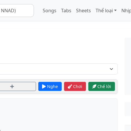
Songs
Tabs
Sheets
Thể loại
Nhịp
Nghe
Chơi
Chế lời