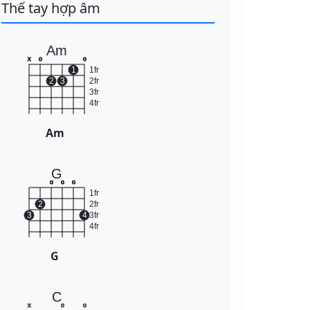
Thế tay hợp âm
Am
x
o
o
1
1fr
2
3
2fr
3fr
4fr
Am
G
o
o
o
1fr
2
2fr
3
4
3fr
4fr
G
C
x
o
o