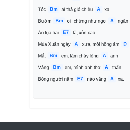
Bm
A
Tóc 
 ai thả gió chiều 
 xa 
Bm
A
Bướm 
 ơi, chừng như ngơ 
 ngẩn
E7
Áo lụa hai 
 tà, xôn xao.
A
D
Mùa Xuân ngày 
 xưa, môi hồng ấm 
Bm
A
Mắt 
 em, làm cháy lòng 
 anh 
Bm
A
Vắng 
 em, mình anh thơ 
 thẩn
E7
A
Bóng người năm 
 nào vắng 
 xa.