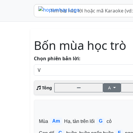
Bốn mùa học trò
Chọn phiên bản lời:
Tông
A
Am
G
Mùa 
 Hạ, tàn trên lối 
 cỏ
C
F