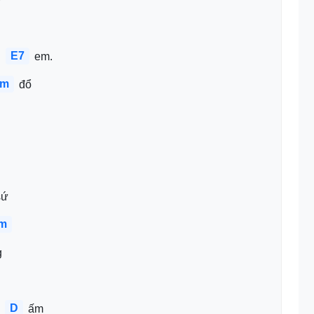
 
E7
 
 em.
m
 đổ
sứ
m
 
D
 
 ấm 