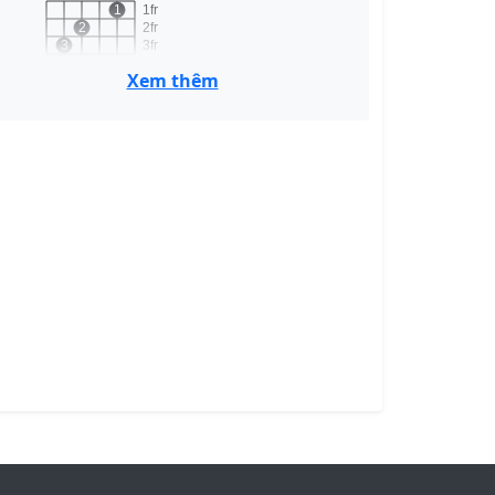
1
1fr
2
2fr
3
3fr
4fr
Xem thêm
C
F
1
1
1
1fr
2
2fr
3
4
3fr
4fr
F
Em
o
o
o
o
1fr
2
3
2fr
3fr
4fr