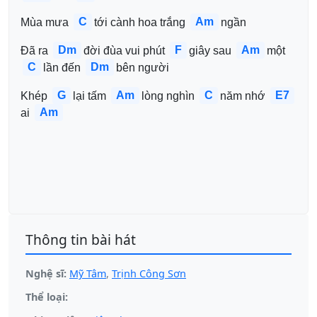
C
Am
Mùa mưa 
tới cành hoa trắng 
ngần
Dm
F
Am
Đã ra 
đời đùa vui phút 
giây sau 
một 
C
Dm
lần đến 
bên người
G
Am
C
E7
Khép 
lại tấm 
lòng nghìn 
năm nhớ 
Am
ai 
Thông tin bài hát
Nghệ sĩ:
Mỹ Tâm
,
Trịnh Công Sơn
Thể loại: