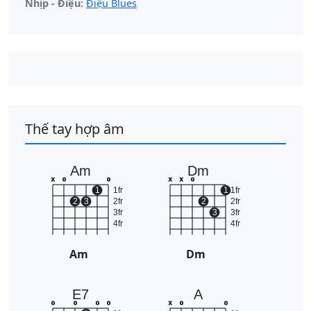
Nhịp - Điệu:
Điệu Blues
Thế tay hợp âm
Am
Dm
x
o
o
x
x
o
1
1fr
1
1fr
2
3
2fr
2
2fr
3fr
3
3fr
4fr
4fr
Am
Dm
E7
A
o
o
o
o
x
o
o