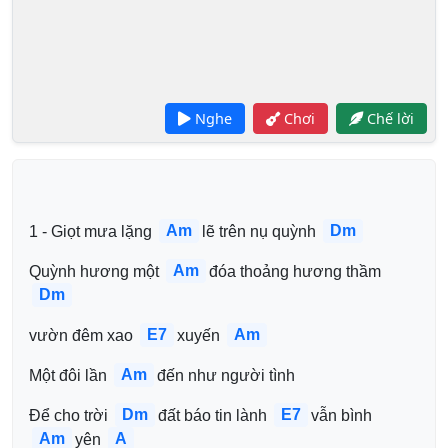
Nghe
Chơi
Chế lời
Am
Dm
1 - Giọt mưa lặng 
lẽ trên nụ quỳnh 
Am
Quỳnh hương một 
đóa thoảng hương thầm 
Dm
E7
Am
vườn đêm xao 
xuyến 
Am
Một đôi lần 
đến như người tình
Dm
E7
Để cho trời 
đất báo tin lành 
vẫn bình 
Am
A
yên 