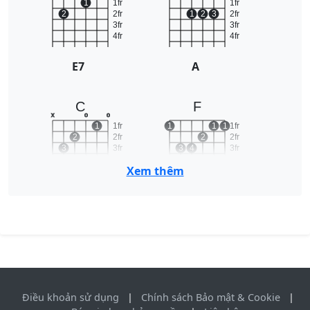
1
1fr
1fr
2
2fr
1
2
3
2fr
3fr
3fr
4fr
4fr
E7
A
C
F
x
o
o
1
1fr
1
1
1
1fr
2
2fr
2
2fr
3
3fr
3
4
3fr
4fr
4fr
Xem thêm
C
F
G
o
o
o
1fr
2
2fr
3
4
3fr
4fr
Điều khoản sử dụng
|
Chính sách Bảo mật & Cookie
|