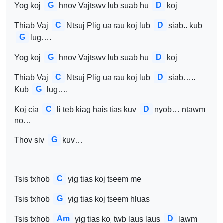
G
D
Yog koj 
hnov Vajtswv lub suab hu 
koj
C
D
Thiab Vaj 
Ntsuj Plig ua rau koj lub 
siab.. kub 
G
lug….
G
D
Yog koj 
hnov Vajtswv lub suab hu 
koj
C
D
Thiab Vaj 
Ntsuj Plig ua rau koj lub 
siab….. 
G
Kub 
lug….
C
D
Koj cia 
li teb kiag hais tias kuv 
nyob… ntawm 
no…
G
Thov siv 
kuv…
C
Tsis txhob 
yig tias koj tseem me
G
Tsis txhob 
yig tias koj tseem hluas
Am
D
Tsis txhob 
yig tias koj twb laus laus 
lawm