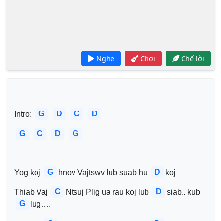
Nghe
Chơi
Chế lời
G
D
C
D
Intro: 
G
C
D
G
G
D
Yog koj 
hnov Vajtswv lub suab hu 
koj
C
D
Thiab Vaj 
Ntsuj Plig ua rau koj lub 
siab.. kub 
G
lug….