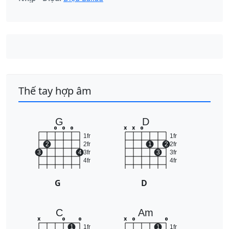
Thế tay hợp âm
G
D
o
o
o
x
x
o
1fr
1fr
2
2fr
1
2
2fr
3
4
3fr
3
3fr
4fr
4fr
G
D
C
Am
x
o
o
x
o
o
1
1fr
1
1fr