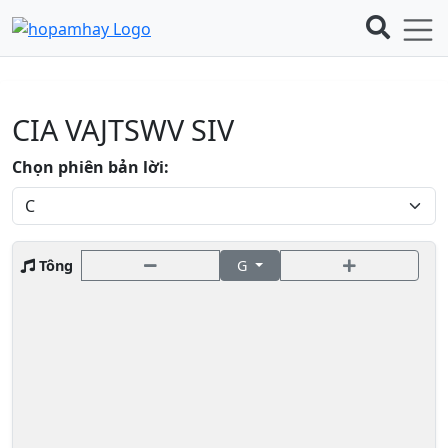
CIA VAJTSWV SIV
Chọn phiên bản lời:
Tông
G