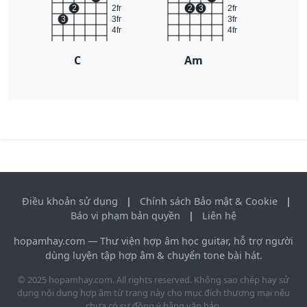
2
2fr
2
3
2fr
3
3fr
3fr
4fr
4fr
C
Am
Điều khoản sử dụng
|
Chính sách Bảo mật & Cookie
|
Báo vi phạm bản quyền
|
Liên hệ
hopamhay.com — Thư viện hợp âm học guitar, hỗ trợ người
dùng luyện tập hợp âm & chuyển tone bài hát.
© 2025 hopamhay.com. All rights reserved. Không sao chép hay sử
dụng nội dung hợp âm từ trang này cho mục đích thương mại nếu
chưa có sự đồng ý bằng văn bản.