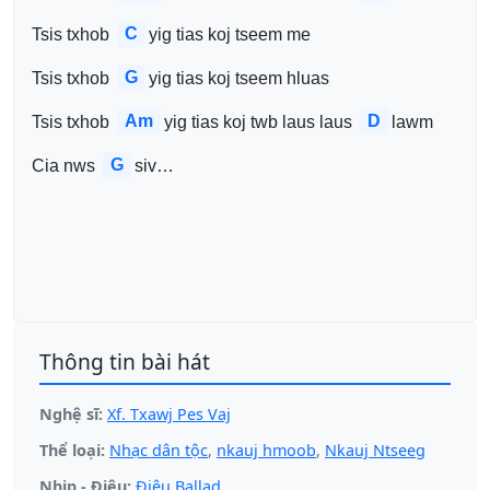
C
Tsis txhob 
yig tias koj tseem me
G
Tsis txhob 
yig tias koj tseem hluas
Am
D
Tsis txhob 
yig tias koj twb laus laus 
lawm
G
Cia nws 
siv…
Thông tin bài hát
Nghệ sĩ:
Xf. Txawj Pes Vaj
Thể loại:
Nhạc dân tộc
,
nkauj hmoob
,
Nkauj Ntseeg
Nhịp - Điệu:
Điệu Ballad