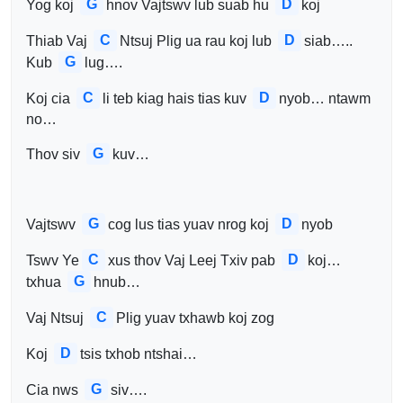
G
D
Yog koj 
hnov Vajtswv lub suab hu 
koj
C
D
Thiab Vaj 
Ntsuj Plig ua rau koj lub 
siab….. 
G
Kub 
lug….
C
D
Koj cia 
li teb kiag hais tias kuv 
nyob… ntawm 
no…
G
Thov siv 
kuv…
G
D
Vajtswv 
cog lus tias yuav nrog koj 
nyob
C
D
Tswv Ye
xus thov Vaj Leej Txiv pab 
koj… 
G
txhua 
hnub…
C
Vaj Ntsuj 
Plig yuav txhawb koj zog
D
Koj 
tsis txhob ntshai…
G
Cia nws 
siv….