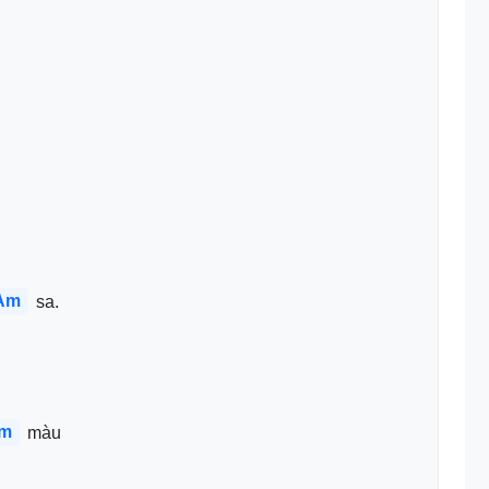
Am
 sa.
m
 màu