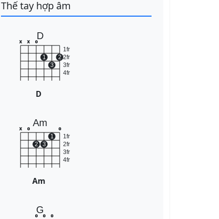
Thế tay hợp âm
D
x
x
o
1fr
1
2
2fr
3
3fr
4fr
D
Am
x
o
o
1
1fr
2
3
2fr
3fr
4fr
Am
G
o
o
o