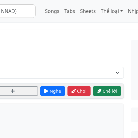
Songs
Tabs
Sheets
Thể loại
Nhịp
Nghe
Chơi
Chế lời