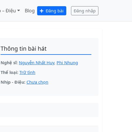
 – Điệu
Blog
Đăng bài
Đăng nhập
Thông tin bài hát
Nghệ sĩ:
Nguyễn Nhất Huy
,
Phi Nhung
Thể loại:
Trữ tình
Nhịp - Điệu:
Chưa chọn