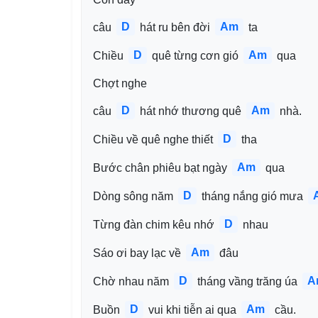
D
Am
câu 
 hát ru bên đời 
 ta
D
Am
Chiều 
 quê từng cơn gió 
 qua
Chợt nghe 
D
Am
câu 
 hát nhớ thương quê 
 nhà.
D
Chiều về quê nghe thiết 
 tha
Am
Bước chân phiêu bạt ngày 
 qua
D
Dòng sông năm 
 tháng nắng gió mưa 
D
Từng đàn chim kêu nhớ 
 nhau
Am
Sáo ơi bay lạc về 
 đâu
D
A
Chờ nhau năm 
 tháng vầng trăng úa 
D
Am
Buồn 
 vui khi tiễn ai qua 
 cầu.