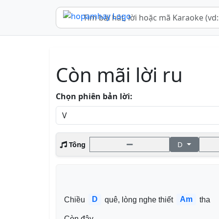
Còn mãi lời ru
Chọn phiên bản lời:
Tông
D
D
Am
Chiều 
 quê, lòng nghe thiết 
 tha
Còn đây 