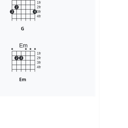
1fr
2
2fr
3
4
3fr
4fr
G
Em
o
o
o
o
1fr
2
3
2fr
3fr
4fr
Em