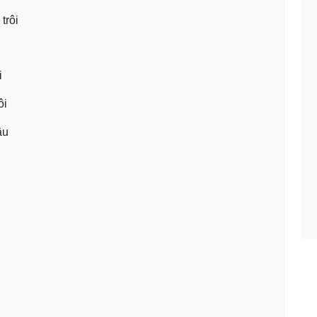
 trôi
i
ôi
âu