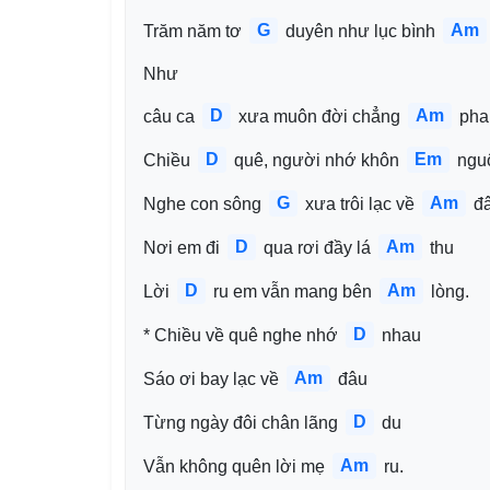
G
Am
Trăm năm tơ 
 duyên như lục bình 
Như 
D
Am
câu ca 
 xưa muôn đời chẳng 
 pha
D
Em
Chiều 
 quê, người nhớ khôn 
 ngu
G
Am
Nghe con sông 
 xưa trôi lạc về 
 đ
D
Am
Nơi em đi 
 qua rơi đầy lá 
 thu
D
Am
Lời 
 ru em vẫn mang bên 
 lòng.
D
* Chiều về quê nghe nhớ 
 nhau
Am
Sáo ơi bay lạc về 
 đâu
D
Từng ngày đôi chân lãng 
 du
Am
Vẫn không quên lời mẹ 
 ru.