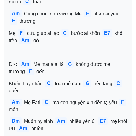
C
muôn 
 loài
Am
F
 Cung chúc trinh vương Mẹ 
 nhân ái yêu 
E
 thương
F
C
E7
Mẹ 
 cứu giúp ai lạc 
 bước ai khốn 
 khổ 
Am
trên 
 đời 
Am
G
ĐK: 
 Mẹ maria ai là 
 không được mẹ 
F
thương 
 đến 
C
G
C
Khốn thay nhân 
 loại mê đắm 
 nên lãng 
quên 
Am
C
F
 Mẹ Fati-
 ma con nguyện xin đền tạ yêu 
mến 
Dm
Am
E7
 Muốn hy sinh 
 nhiều yên ủi 
 mẹ khỏi 
Am
ưu 
 phiền