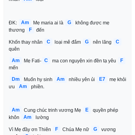
Am
G
ĐK: 
 Mẹ maria ai là 
 không được mẹ 
F
thương 
 đến 
C
G
C
Khốn thay nhân 
 loại mê đắm 
 nên lãng 
quên 
Am
C
F
 Mẹ Fati-
 ma con nguyện xin đền tạ yêu 
mến 
Dm
Am
E7
 Muốn hy sinh 
 nhiều yên ủi 
 mẹ khỏi 
Am
ưu 
 phiền. 
Am
E
 Cung chúc trinh vương Mẹ 
 quyền phép 
Am
khôn 
 lường
F
G
Vì Mẹ đầy ơn Thiên 
 Chúa Mẹ nữ 
 vương 