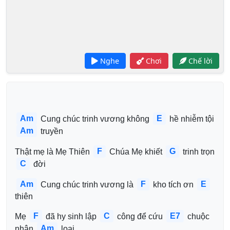
Nghe
Chơi
Chế lời
Am
E
 Cung chúc trinh vương không 
 hề nhiễm tội 
Am
 truyền 
F
G
Thật mẹ là Mẹ Thiên 
 Chúa Mẹ khiết 
 trinh trọn 
C
 đời 
Am
F
E
 Cung chúc trinh vương là 
 kho tích ơn 
thiên 
F
C
E7
Mẹ 
 đã hy sinh lập 
 công để cứu 
 chuộc 
Am
nhân 
 loại 