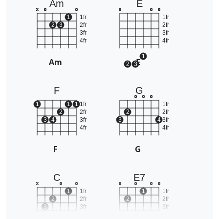
Am
E
x
o
o
o
o
o
1
1fr
1fr
2
3
2fr
2fr
3fr
3fr
4fr
4fr
1
Am
E
2
3
F
G
o
o
o
1
1
1
1fr
1fr
2
2fr
2
2fr
3
4
3fr
3
4
3fr
4fr
4fr
F
G
C
E7
x
o
o
o
o
o
o
1
1fr
1
1fr
2
2fr
2
2fr
3
3fr
3fr
4fr
4fr