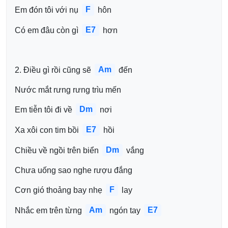
F
Em đón tôi với nụ 
 hôn 
E7
Có em đâu còn gì 
 hơn
Am
2. Điều gì rồi cũng sẽ 
 đến 
Nước mắt rưng rưng trìu mến 
Dm
Em tiễn tôi đi về 
 nơi 
E7
Xa xôi con tim bồi 
 hồi 
Dm
Chiều về ngồi trên biển 
 vắng 
Chưa uống sao nghe rượu đắng 
F
Cơn gió thoảng bay nhẹ 
 lay 
Am
E7
Nhắc em trên từng 
 ngón tay 