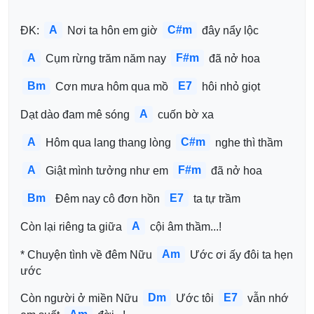
A
C#m
ĐK: 
 Nơi ta hôn em giờ 
 đây nẩy lộc 
A
F#m
 Cụm rừng trăm năm nay 
 đã nở hoa 
Bm
E7
 Cơn mưa hôm qua mồ 
 hôi nhỏ giọt 
A
Dạt dào đam mê sóng 
 cuốn bờ xa 
A
C#m
 Hôm qua lang thang lòng 
 nghe thì thầm 
A
F#m
 Giật mình tưởng như em 
 đã nở hoa 
Bm
E7
 Đêm nay cô đơn hồn 
 ta tự trầm 
A
Còn lại riêng ta giữa 
 cội âm thầm...! 
Am
* Chuyện tình về đêm Nữu 
 Ước ơi ấy đôi ta hẹn 
ước 
Dm
E7
Còn người ở miền Nữu 
 Ước tôi 
 vẫn nhớ 