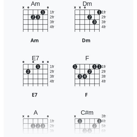
Am
Dm
x
o
o
x
x
o
1
1fr
1
1fr
2
3
2fr
2
2fr
3fr
3
3fr
4fr
4fr
Am
Dm
E7
F
o
o
o
o
1
1fr
1
1
1
1fr
2
2fr
2
2fr
3fr
3
4
3fr
4fr
4fr
E7
F
A
C#m
3fr
x
o
o
x
1fr
1
1
4fr
1
2
3
2fr
2
5fr
3fr
3
4
6fr
4fr
7fr