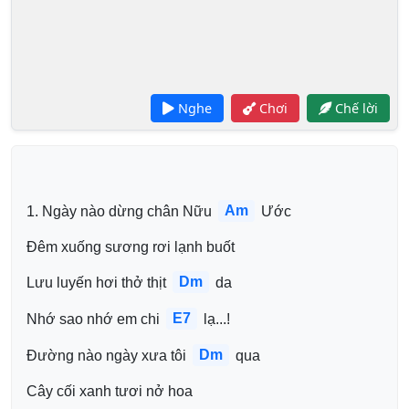
Nghe
Chơi
Chế lời
Am
1. Ngày nào dừng chân Nữu 
 Ước 
Đêm xuống sương rơi lạnh buốt 
Dm
Lưu luyến hơi thở thịt 
 da 
E7
Nhớ sao nhớ em chi 
 lạ...! 
Dm
Đường nào ngày xưa tôi 
 qua 
Cây cối xanh tươi nở hoa 