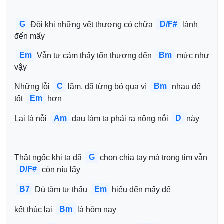
G
D/F#
Đôi khi những vết thương có chữa 
lành 
đến mấy
Em
Bm
Vẫn tự cảm thấy tổn thương đến 
mức như 
vậy
C
Bm
Những lỗi 
lầm, đã từng bỏ qua vì 
nhau để 
Em
tốt 
hơn 
Am
D
Lại là nỗi 
đau làm ta phải ra nông nỗi 
này
G
Thật ngốc khi ta đã 
chọn chia tay mà trong tim vẫn 
D/F#
còn níu lấy
B7
Em
Dù tâm tư thấu 
hiểu đến mấy để 
Bm
kết thúc lại 
là hôm nay 