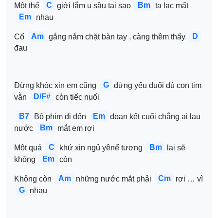
C
Bm
Một thế 
giới lắm u sầu tại sao 
ta lạc mất 
Em
nhau
Am
D
Cố 
gắng nắm chặt bàn tay , càng thêm thấy 
đau
G
Đừng khóc xin em cũng 
đừng yếu đuối dù con tim 
D/F#
vẫn 
còn tiếc nuối
B7
Em
Bộ phim đi đến 
đoạn kết cuối chẳng ai lau 
Bm
nước 
mắt em rơi
C
Bm
Một quá 
khứ xin ngủ yênể tương 
lai sẽ 
Em
không 
còn
Am
Cm
Không còn 
những nước mắt phải 
rơi … vì 
G
nhau