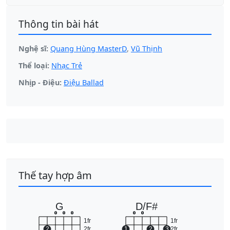
Thông tin bài hát
Nghệ sĩ:
Quang Hùng MasterD
,
Vũ Thịnh
Thể loại:
Nhạc Trẻ
Nhịp - Điệu:
Điệu Ballad
Thế tay hợp âm
G
D/F#
o
o
o
o
o
1fr
1fr
2
2fr
1
2
3
2fr