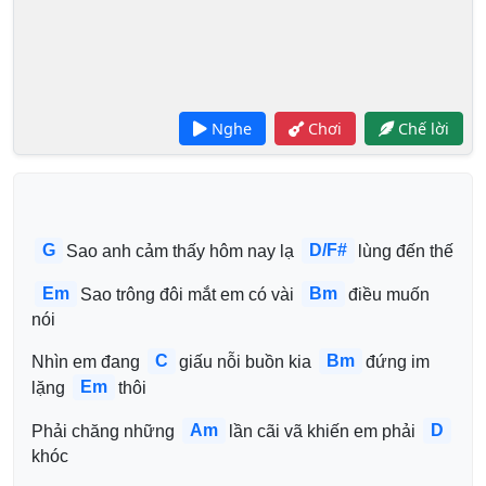
Nghe
Chơi
Chế lời
G
D/F#
Sao anh cảm thấy hôm nay lạ 
lùng đến thế
Em
Bm
Sao trông đôi mắt em có vài 
điều muốn 
nói
C
Bm
Nhìn em đang 
giấu nỗi buồn kia 
đứng im 
Em
lặng 
thôi
Am
D
Phải chăng những 
lần cãi vã khiến em phải 
khóc