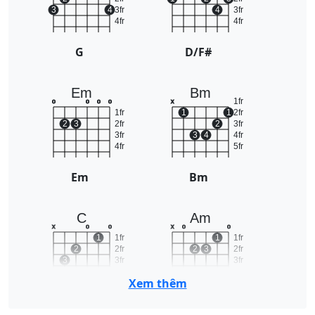
3
4
3fr
4
3fr
4fr
4fr
G
D/F#
Em
Bm
1fr
o
o
o
o
x
1fr
1
1
2fr
2
3
2fr
2
3fr
3fr
3
4
4fr
4fr
5fr
Em
Bm
C
Am
x
o
o
x
o
o
1
1fr
1
1fr
2
2fr
2
3
2fr
3
3fr
3fr
4fr
4fr
Xem thêm
C
Am