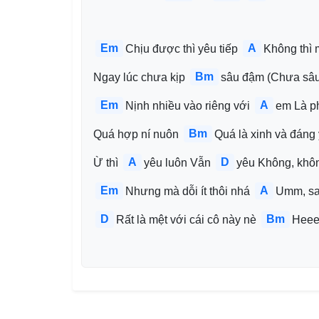
Em
A
Chịu được thì yêu tiếp 
Không thì 
Bm
Ngay lúc chưa kịp 
sâu đậm (Chưa sâu 
Em
A
Nịnh nhiều vào riêng với 
em Là p
Bm
Quá hợp ní nuôn 
Quá là xinh và đáng 
A
D
Ừ thì 
yêu luôn Vẫn 
yêu Không, khô
Em
A
Nhưng mà dỗi ít thôi nhá 
Umm, sa
D
Bm
Rất là mệt với cái cô này nè 
Heee