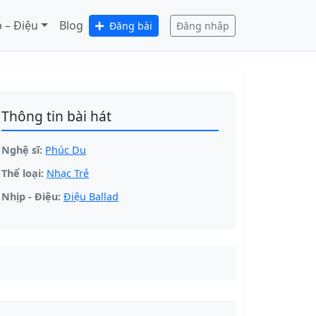
 – Điệu
Blog
Đăng bài
Đăng nhập
Thông tin bài hát
Nghệ sĩ:
Phúc Du
Thể loại:
Nhạc Trẻ
Nhịp - Điệu:
Điệu Ballad