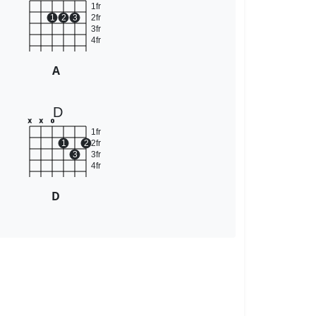
1fr
1
2
3
2fr
3fr
4fr
A
D
x
x
o
1fr
1
2
2fr
3
3fr
4fr
D