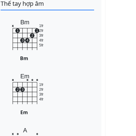
Thế tay hợp âm
Bm
1fr
x
1
1
2fr
2
3fr
3
4
4fr
5fr
Bm
Em
o
o
o
o
1fr
2
3
2fr
3fr
4fr
Em
A
x
o
o