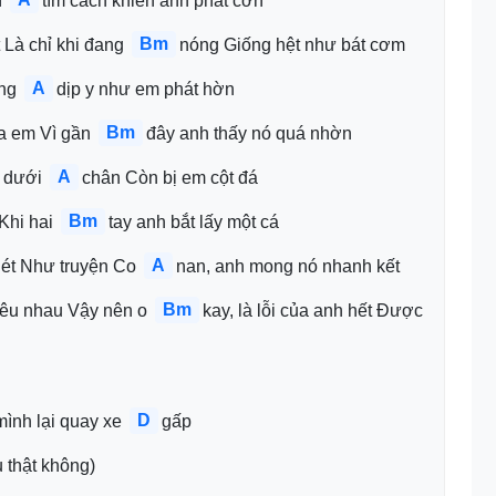
 
tìm cách khiến anh phát cơn
Bm
Là chỉ khi đang 
nóng Giống hệt như bát cơm
A
ng 
dịp y như em phát hờn
Bm
a em Vì gần 
đây anh thấy nó quá nhờn
A
 dưới 
chân Còn bị em cột đá
Bm
Khi hai 
tay anh bắt lấy một cá
A
hét Như truyện Co 
nan, anh mong nó nhanh kết
Bm
yêu nhau Vậy nên o 
kay, là lỗi của anh hết Được 
D
mình lại quay xe 
gấp 
thật không) 