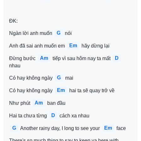
ĐK:
G
Ngàn lời anh muốn 
 nói
Em
Anh đã sai anh muốn em 
 hãy dừng lại
Am
D
Đừng bước 
 tiếp vì sau hôm nay ta mất 
nhau
G
Có hay không ngày 
 mai
Em
Có hay không ngày 
 hai ta sẽ quay trở về
Am
Như phút 
 ban đầu
D
Hai ta chưa từng 
 cách xa nhau
G
Em
 Another rainy day, I long to see your 
 face
There's so much thing to say to keep ya here with 