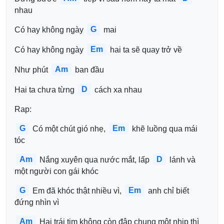
nhau
G
Có hay không ngày 
 mai
Em
Có hay không ngày 
 hai ta sẽ quay trở về
Am
Như phút 
 ban đầu
D
Hai ta chưa từng 
 cách xa nhau
Rap:
G
Em
 Có một chút gió nhẹ, 
 khẽ luồng qua mái 
tóc
Am
D
 Nắng xuyên qua nước mắt, lấp 
 lánh và 
một người con gái khóc
G
Em
 Em đã khóc thật nhiều vì, 
 anh chỉ biết 
đứng nhìn vì
Am
 Hai trái tim không còn đập chung một nhịp thì