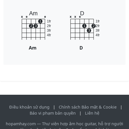
Am
D
x
o
o
x
x
o
1
1fr
1fr
2
3
2fr
1
2
2fr
3fr
3
3fr
4fr
4fr
Am
D
Điều khoản sử dụng
|
Chính sách Bảo mật & Cookie
|
Báo vi phạm bản quyền
|
Liên hệ
hopamhay.com — Thư viện hợp âm học guitar, hỗ trợ người