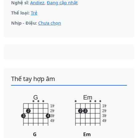
Nghệ sĩ:
Andiez
,
Đang cập nhật
Thể loại:
Trẻ
Nhịp - Điệu:
Chưa chọn
Thế tay hợp âm
G
Em
o
o
o
o
o
o
o
1fr
1fr
2
2fr
2
3
2fr
3
4
3fr
3fr
4fr
4fr
G
Em