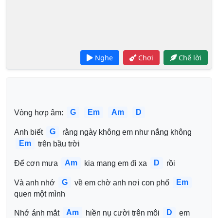
Nghe
Chơi
Chế lời
G
Em
Am
D
Vòng hợp âm: 
G
Anh biết 
 rằng ngày không em như nắng không 
Em
 trên bầu trời
Am
D
Để cơn mưa 
 kia mang em đi xa 
 rồi
G
Em
Và anh nhớ 
 về em chờ anh nơi con phố 
quen một mình
Am
D
Nhớ ánh mắt 
 hiền nụ cười trên môi 
 em