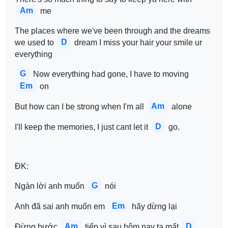
Am
 me
The places where we've been through and the dreams 
D
we used to 
 dream I miss your hair your smile ur 
everything
G
 Now everything had gone, I have to moving 
Em
 on
Am
But how can I be strong when I'm all 
 alone
D
I'll keep the memories, I just cant let it 
 go.
ĐK:
G
Ngàn lời anh muốn 
 nói
Em
Anh đã sai anh muốn em 
 hãy dừng lại
Am
D
Đừng bước 
 tiếp vì sau hôm nay ta mất 