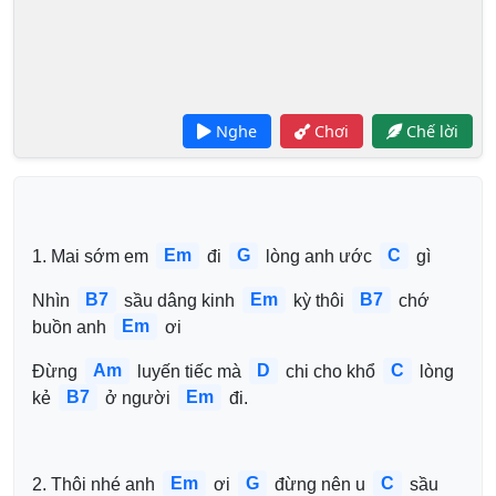
Nghe
Chơi
Chế lời
Em
G
C
1. Mai sớm em 
 đi 
 lòng anh ước 
 gì
B7
Em
B7
Nhìn 
 sầu dâng kinh 
 kỳ thôi 
 chớ 
Em
buồn anh 
 ơi
Am
D
C
Đừng 
 luyến tiếc mà 
 chi cho khổ 
 lòng 
B7
Em
kẻ 
 ở người 
 đi.
Em
G
C
2. Thôi nhé anh 
 ơi 
 đừng nên u 
 sầu