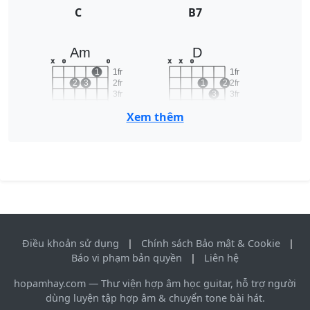
C
B7
Am
D
x
o
o
x
x
o
1
1fr
1fr
2
3
2fr
1
2
2fr
3fr
3
3fr
4fr
4fr
Xem thêm
Am
D
Điều khoản sử dụng
|
Chính sách Bảo mật & Cookie
|
Báo vi phạm bản quyền
|
Liên hệ
hopamhay.com — Thư viện hợp âm học guitar, hỗ trợ người
dùng luyện tập hợp âm & chuyển tone bài hát.