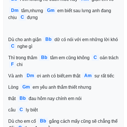
Dm
Gm
tâm,nhưng 
em biết sau lưng anh đang 
C
chịu 
đựng 
Bb
Dù cho anh giận 
dữ có nói với em những lời khó 
C
nghe gì 
Bb
C
Thì trong thâm 
tâm em cũng không 
oán trách 
F
chi 
Dm
Am
Và anh 
ơi anh có biết,em thật 
sự rất tiếc 
Gm
Lòng 
em yêu anh thắm thiết nhưng 
Bb
thật 
đau hôm nay chính em nói 
C
câu 
ly biệt 
Bb
Dù cho em cố 
gắng cách mấy cũng sẽ chẳng thể 