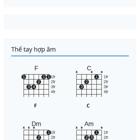
Thế tay hợp âm
F
C
x
o
o
1
1
1
1fr
1
1fr
2
2fr
2
2fr
3
4
3fr
3
3fr
4fr
4fr
F
C
Dm
Am
x
x
o
x
o
o
1
1fr
1
1fr
2
2fr
2
3
2fr