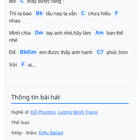
C
đổi 
thay được rằng : 
Bb
C
F
Thì ra bao 
lâu nay ta vẫn 
chưa hiểu 
nhau 
Dm
Am
Mình chia 
tay anh nhé,hãy làm 
bạn thế 
nhé 
Bb/Gm
C7
Để 
em được thấy anh hạnh 
phúc hơn 
F
Với 
ai...
Thông tin bài hát
Nghệ sĩ:
Đỗ Phương
,
Lương Minh Trang
Thể loại:
Nhịp - Điệu:
Điệu Ballad