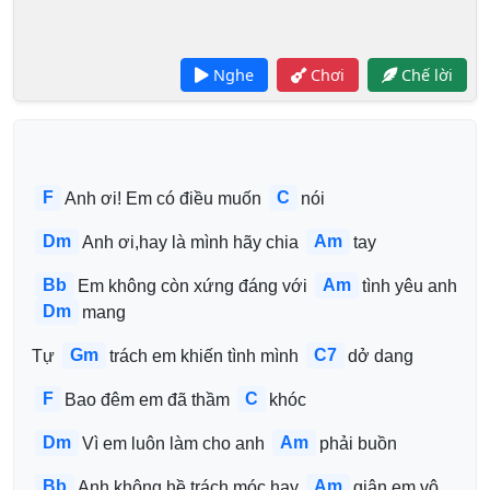
Nghe
Chơi
Chế lời
F
C
Anh ơi! Em có điều muốn 
nói 
Dm
Am
Anh ơi,hay là mình hãy chia 
tay 
Bb
Am
Em không còn xứng đáng với 
tình yêu anh 
Dm
mang 
Gm
C7
Tự 
trách em khiến tình mình 
dở dang 
F
C
Bao đêm em đã thầm 
khóc 
Dm
Am
Vì em luôn làm cho anh 
phải buồn 
Bb
Am
Anh không hề trách móc hay 
giận em vô 