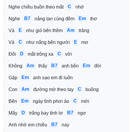
C
Nghe chiều buồn theo mắt 
 nhớ
B7
Em
Nghe 
 nắng tan cùng đêm 
 thơ
E
Am
Và 
 như gió bên thềm 
 trăng
C
E
Và 
 như nắng bên người 
 mơ
D
C
Đôi 
 mắt trông xa 
 vời
Am
B7
Em
Không 
 thấy 
 anh bên 
 đời
Em
Gặp 
 anh sao em đi luôn
Am
C
Con 
 đường mờ theo tay 
 buông
Em
C
Bên 
 ngày tình phơi áo 
 mới
D
B7
Mây 
 trắng bay tình lơ 
 ngơ
B7
Anh nhớ em chiều 
 nay