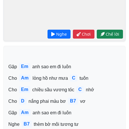
Nghe
Chơi
Chế lời
Em
Gặp 
 anh sao em đi luôn
Am
C
Cho 
 lòng hồ như mưa 
 tuôn
Em
C
Cho 
 chiều sầu vương tóc 
 nhớ
D
B7
Cho 
 nắng phai màu bơ 
 vơ
Am
Gặp 
 anh sao em đi luôn
B7
Nghe 
 thèm bờ môi tương tư