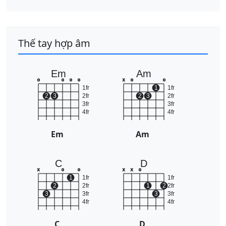
Thế tay hợp âm
Em
Am
o
o
o
o
x
o
o
1fr
1
1fr
2
3
2fr
2
3
2fr
3fr
3fr
4fr
4fr
Em
Am
C
D
x
o
o
x
x
o
1
1fr
1fr
2
2fr
1
2
2fr
3
3fr
3
3fr
4fr
4fr
C
D