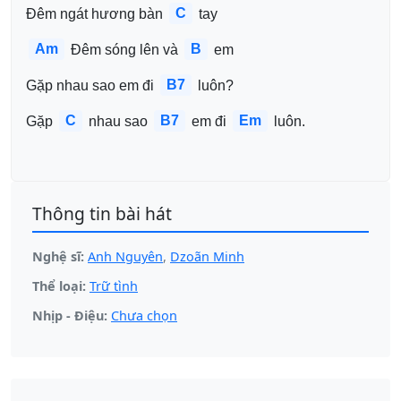
C
Đêm ngát hương bàn 
 tay
Am
B
 Đêm sóng lên và 
 em
B7
Gặp nhau sao em đi 
 luôn?
C
B7
Em
Gặp 
 nhau sao 
 em đi 
 luôn.
Thông tin bài hát
Nghệ sĩ:
Anh Nguyên
,
Dzoãn Minh
Thể loại:
Trữ tình
Nhịp - Điệu:
Chưa chọn