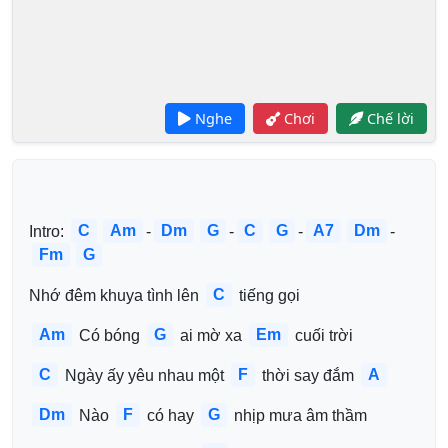
Nghe
Chơi
Chế lời
C
Am
Dm
G
C
G
A7
Dm
Intro: 
-
-
-
-
Fm
G
C
Nhớ đêm khuya tình lên 
 tiếng gọi
Am
G
Em
 Có bóng 
 ai mờ xa 
 cuối trời
C
F
A
 Ngày ấy yêu nhau một 
 thời say đắm 
Dm
F
G
 Nào 
 có hay 
 nhịp mưa âm thầm