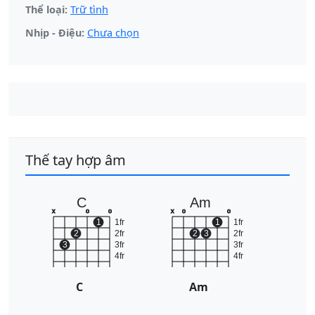
Thể loại:
Trữ tình
Nhịp - Điệu:
Chưa chọn
Thế tay hợp âm
C
Am
x
o
o
x
o
o
1
1fr
1
1fr
2
2fr
2
3
2fr
3
3fr
3fr
4fr
4fr
C
Am