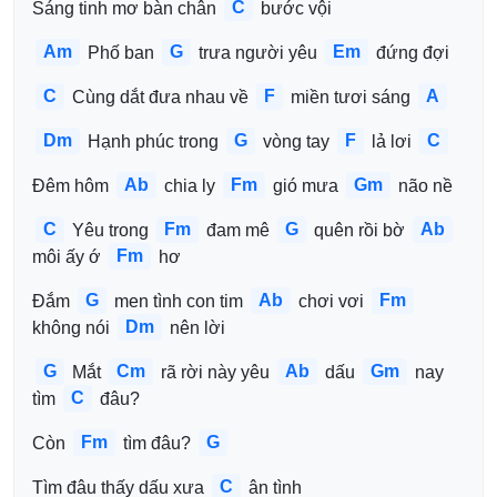
C
Sáng tinh mơ bàn chân 
 bước vội
Am
G
Em
 Phố ban 
 trưa người yêu 
 đứng đợi
C
F
A
 Cùng dắt đưa nhau về 
 miền tươi sáng 
Dm
G
F
C
 Hạnh phúc trong 
 vòng tay 
 lả lơi 
Ab
Fm
Gm
Đêm hôm 
 chia ly 
 gió mưa 
 não nề
C
Fm
G
Ab
 Yêu trong 
 đam mê 
 quên rồi bờ 
Fm
môi ấy ớ 
 hơ
G
Ab
Fm
Đắm 
 men tình con tim 
 chơi vơi 
Dm
không nói 
 nên lời
G
Cm
Ab
Gm
 Mắt 
 rã rời này yêu 
 dấu 
 nay 
C
tìm 
 đâu?
Fm
G
Còn 
 tìm đâu? 
C
Tìm đâu thấy dấu xưa 
 ân tình