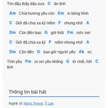
C
Tìm đâu thấy dấu xưa 
 ân tình
Am
Em
 Chút hương yêu còn 
 in bóng hình
C
F
A
 Giờ đã chia xa kỷ niệm 
 nhung nhớ 
Dm
G
Fm
 Còn đến bao 
 giờ thôi 
 ước mơ 
C
F
A
 Giờ đã chia xa kỷ 
 niệm nhung nhớ 
Dm
G
Ab
 Còn đến 
 bao giờ người yêu 
 ơi,
Fm
G
C
Tình yêu 
 ơi xin yêu không 
 từ chối, hỡi 
tình
Thông tin bài hát
Nghệ sĩ:
Ngọc Trọng
,
Ý Lan