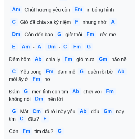
Am
Em
 Chút hương yêu còn 
 in bóng hình
C
F
A
 Giờ đã chia xa kỷ niệm 
 nhung nhớ 
Dm
G
Fm
 Còn đến bao 
 giờ thôi 
 ước mơ 
E
Am
A
Dm
C
Fm
G
-
-
Ab
Fm
Gm
Đêm hôm 
 chia ly 
 gió mưa 
 não nề
C
Fm
G
Ab
 Yêu trong 
 đam mê 
 quên rồi bờ 
Fm
môi ấy ớ 
 hơ
G
Ab
Fm
Đắm 
 men tình con tim 
 chơi vơi 
Dm
không nói 
 nên lời
G
Cm
Ab
Gm
 Mắt 
 rã rời này yêu 
 dấu 
 nay 
C
F
tìm 
 đâu? 
Fm
G
Còn 
 tìm đâu? 