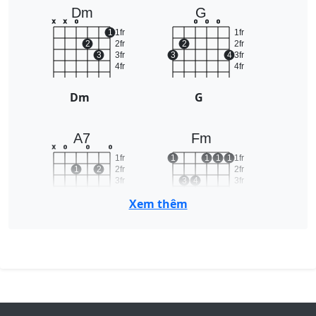
Dm
G
x
x
o
o
o
o
1
1fr
1fr
2
2fr
2
2fr
3
3fr
3
4
3fr
4fr
4fr
Dm
G
A7
Fm
x
o
o
o
1fr
1
1
1
1
1fr
1
2
2fr
2fr
3fr
3
4
3fr
4fr
4fr
Xem thêm
A7
Fm
Em
F
o
o
o
o
1fr
1
1
1
1fr
2
3
2fr
2
2fr
3fr
3
4
3fr