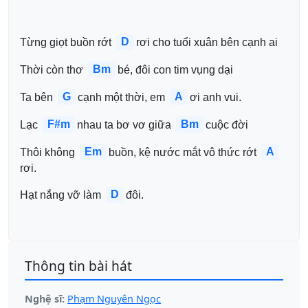
D
Từng giọt buồn rớt 
rơi cho tuổi xuân bên cạnh ai 
Bm
Thời còn thơ 
bé, đôi con tim vụng dại
G
A
Ta bên 
cạnh một thời, em 
ơi anh vui.
F#m
Bm
Lạc 
nhau ta bơ vơ giữa 
cuộc đời
Em
A
Thôi không 
buồn, kệ nước mắt vô thức rớt 
rơi.
D
Hạt nắng vỡ làm 
đôi.
Thông tin bài hát
Nghệ sĩ:
Phạm Nguyên Ngọc