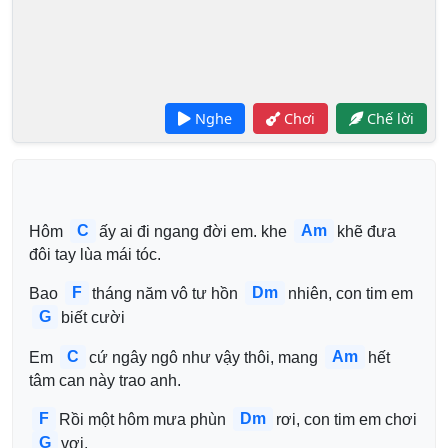
Nghe
Chơi
Chế lời
C
Am
Hôm 
ấy ai đi ngang đời em. khe 
khẽ đưa 
đôi tay lùa mái tóc.
F
Dm
Bao 
tháng năm vô tư hồn 
nhiên, con tim em 
G
biết cười
C
Am
Em 
cứ ngây ngô như vậy thôi, mang 
hết 
tâm can này trao anh. 
F
Dm
Rồi một hôm mưa phùn 
rơi, con tim em chơi 
G
vơi.