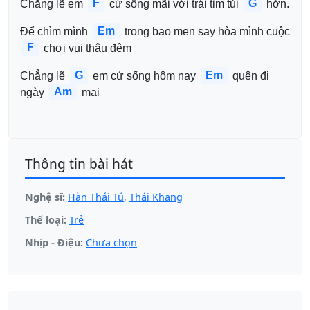
F
G
Chẳng lẽ em 
 cứ sống mãi với trái tim tủi 
 hờn.
Em
Để chìm mình 
 trong bao men say hòa mình cuộc 
F
 chơi vui thâu đêm
G
Em
Chẳng lẽ 
 em cứ sống hôm nay 
 quên đi 
Am
ngày 
 mai
Thông tin bài hát
Nghệ sĩ:
Hàn Thái Tú
,
Thái Khang
Thể loại:
Trẻ
Nhịp - Điệu:
Chưa chọn