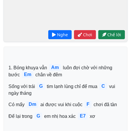
Nghe
Chơi
Chế lời
Am
1. Bóng khuya vẫn 
 luôn đợi chờ với những 
Em
bước 
 chân về đêm
G
C
Sống với trái 
 tim lạnh lùng chỉ để mua 
 vui 
ngày tháng
Dm
F
Có mấy 
 ai được vui khi cuộc 
 chơi đã tàn
G
E7
Để lại trong 
 em nhị hoa xác 
 xơ