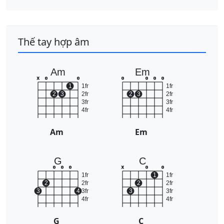
Thế tay hợp âm
Am
Em
x
o
o
o
o
o
o
1
1fr
1fr
2
3
2fr
2
3
2fr
3fr
3fr
4fr
4fr
Am
Em
G
C
o
o
o
x
o
o
1fr
1
1fr
2
2fr
2
2fr
3
4
3fr
3
3fr
4fr
4fr
G
C