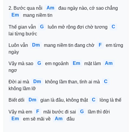
Am
2. Bước qua nỗi 
 đau ngày nào, cớ sao chẳng 
Em
 mang niềm tin
G
C
Thế gian vẫn 
 luôn mở rộng đợi chờ tương 
lai từng bước
Dm
F
Luôn vẫn 
 mang niềm tin đang chờ 
 em từng 
ngày
G
Em
Am
Vậy mà sao 
 em ngoảnh 
 mặt làm 
ngơ
Dm
C
Đời ai mà 
 không lầm than, tình ai mà 
không lầm lỡ
Dm
C
Biết dối 
 gian là đâu, không thật 
 lòng là thế
F
G
Vậy mà em 
 mãi bước đi sai 
 lầm thì đời 
Em
Am
 em sẽ mãi về 
 đâu