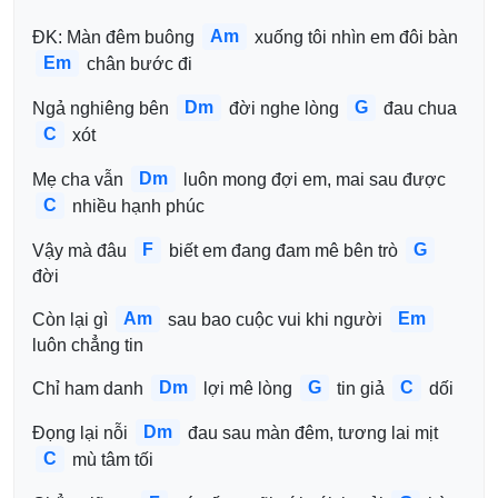
Am
ĐK: Màn đêm buông 
 xuống tôi nhìn em đôi bàn 
Em
 chân bước đi
Dm
G
Ngả nghiêng bên 
 đời nghe lòng 
 đau chua 
C
 xót
Dm
Mẹ cha vẫn 
 luôn mong đợi em, mai sau được 
C
 nhiều hạnh phúc
F
G
Vậy mà đâu 
 biết em đang đam mê bên trò 
đời
Am
Em
Còn lại gì 
 sau bao cuộc vui khi người 
luôn chẳng tin
Dm
G
C
Chỉ ham danh 
 lợi mê lòng 
 tin giả 
 dối
Dm
Đọng lại nỗi 
 đau sau màn đêm, tương lai mịt 
C
 mù tâm tối